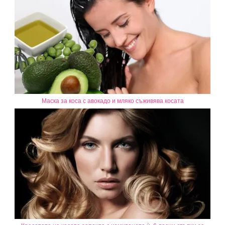
Маска за коса с авокадо и мляко съживява косата