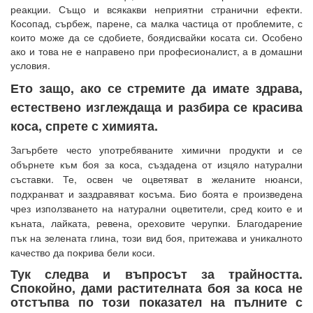
реакции. Също и всякакви неприятни странични ефекти.
Косопад, сърбеж, парене, са малка частица от проблемите, с
които може да се сдобиете, боядисвайки косата си. Особено
ако и това не е направено при професионалист, а в домашни
условия.
Ето защо, ако се стремите да имате здрава,
естествено изглеждаща и разбира се красива
коса, спрете с химията.
Загърбете често употребяваните химични продукти и се
обърнете към боя за коса, създадена от изцяло натурални
съставки. Те, освен че оцветяват в желаните нюанси,
подхранват и заздравяват косъма. Био боята е произведена
чрез използването на натурални оцветители, сред които е и
къната, лайката, ревена, ореховите черупки. Благодарение
пък на зелената глина, този вид боя, притежава и уникалното
качество да покрива бели коси.
Тук следва и въпросът за трайността.
Спокойно, дами растителната боя за коса не
отстъпва по този показател на пълните с