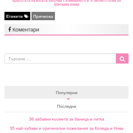
Красотата на косата започва с измиването ѝ. 6 лесни стъпки за
бляскава грива
Етикети
Прическа
Коментари
Популярни
Последни
36 забавни късмета за баница и питка
35 най-хубави и оригинални пожелания за Коледа и Нова