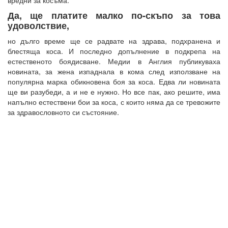
Да, ще платите малко по-скъпо за това
удоволствие,
но дълго време ще се радвате на здрава, подхранена и
блестяща коса. И последно допълнение в подкрепа на
естественото боядисване. Медии в Англия публикуваха
новината, за жена изпаднала в кома след използване на
популярна марка обикновена боя за коса. Едва ли новината
ще ви разубеди, а и не е нужно. Но все пак, ако решите, има
напълно естествени бои за коса, с които няма да се тревожите
за здравословното си състояние.