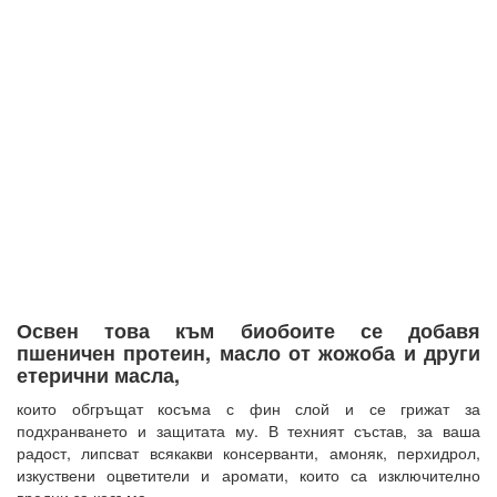
Освен това към биобоите се добавя
пшеничен протеин, масло от жожоба и други
етерични масла,
които обгръщат косъма с фин слой и се грижат за
подхранването и защитата му. В техният състав, за ваша
радост, липсват всякакви консерванти, амоняк, перхидрол,
изкуствени оцветители и аромати, които са изключително
вредни за косъма.