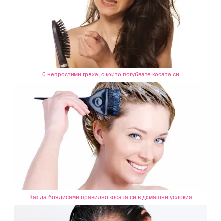
6 непростими гряха, с които погубвате косата си
Как да боядисаме правилно косата си в домашни условия