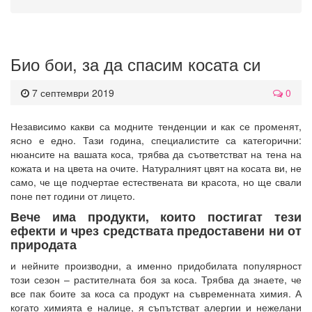
Био бои, за да спасим косата си
7 септември 2019
0
Независимо какви са модните тенденции и как се променят,
ясно е едно. Тази година, специалистите са категорични:
нюансите на вашата коса, трябва да съответстват на тена на
кожата и на цвета на очите. Натуралният цвят на косата ви, не
само, че ще подчертае естествената ви красота, но ще свали
поне пет години от лицето.
Вече има продукти, които постигат тези
ефекти и чрез средствата предоставени ни от
природата
и нейните производни, а именно придобилата популярност
този сезон – растителната боя за коса. Трябва да знаете, че
все пак боите за коса са продукт на съвременната химия. А
когато химията е налице, я съпътстват алергии и нежелани