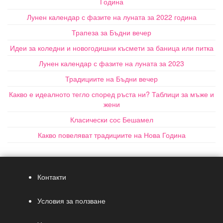
Година
Лунен календар с фазите на луната за 2022 година
Трапеза за Бъдни вечер
Идеи за коледни и новогодишни късмети за баница или питка
Лунен календар с фазите на луната за 2023
Традициите на Бъдни вечер
Какво е идеалното тегло според ръста ни? Таблици за мъже и
жени
Класически сос Бешамел
Какво повеляват традициите на Нова Година
Контакти
Условия за ползване