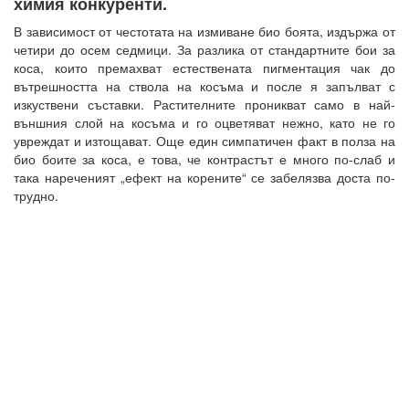
химия конкуренти.
В зависимост от честотата на измиване био боята, издържа от
четири до осем седмици. За разлика от стандартните бои за
коса, които премахват естествената пигментация чак до
вътрешността на ствола на косъма и после я запълват с
изкуствени съставки. Растителните проникват само в най-
външния слой на косъма и го оцветяват нежно, като не го
увреждат и изтощават. Още един симпатичен факт в полза на
био боите за коса, е това, че контрастът е много по-слаб и
така нареченият „ефект на корените“ се забелязва доста по-
трудно.