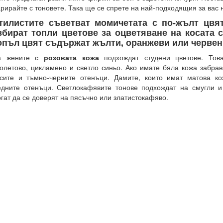
рирайте с тоновете. Така ще се спрете на най-подходящия за вас 
тилистите съветват момичетата с по-жълт цвя
збират топли цветове за оцветяване на косата с
опъл цвят съдържат жълти, оранжеви или червен
а жените с
розовата кожа
подхождат студени цветове. Тов
олетово, цикламено и светло синьо. Ако имате бяла кожа забрав
сите и тъмно-черните отенъци. Дамите, които имат матова ко
дните отенъци. Светлокафявите тонове подхождат на смугли и
гат да се доверят на пясъчно или златистокафяво.