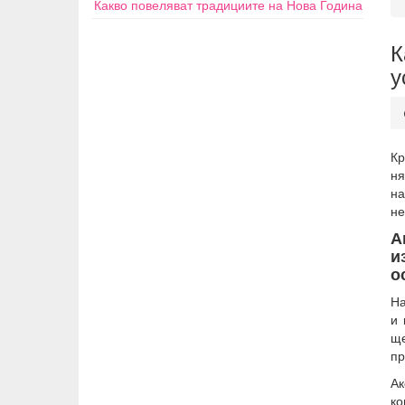
Какво повеляват традициите на Нова Година
К
у
Кр
ня
на
не
А
и
о
На
и 
ще
пр
Ак
ко