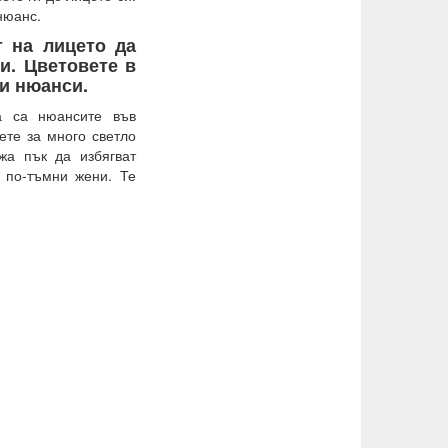
нюанс.
т на лицето да
и. Цветовете в
и нюанси.
а са нюансите във
ете за много светло
жа пък да избягват
 по-тъмни жени. Те