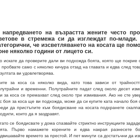
 напредването на възрастта жените често про
ветове в стремежа си да изглеждат по-млади.
атегорични, че изсветляването на косата ще пом
оне няколко години от лицето си.
о искате да проверите дали ви подхожда боята, която ще покрие 
 пробвате само с няколко кичура отзад на главата и едва след то
зултата ви удовлетворява.
ите за коса са няколко вида, като това зависи от трайност
лутрайни и временни. Полутрайните падат след около десет из
и за коса се премахват след около три измивания. Ако не сте уве
с боя за коса ще ви подхожда, може да си купите ката начало боя 
еди да пристъпите към боядисване на косата подхранете скалпа
одукти, които да я заздравят.
гато се боядисвате у дома спазвайте стриктно инструкциите задад
оята. Първо намажете корените и едва накрая разнесете бо
двишавайте времето за престой. И пет минути са достатъчни да из