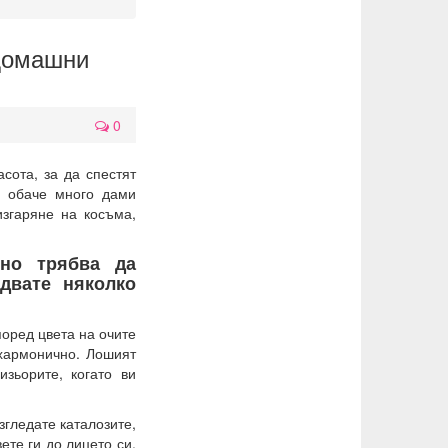
 домашни
0
сота, за да спестят
и обаче много дами
згаряне на косъма,
шно трябва да
двате няколко
поред цвета на очите
 хармонично. Лошият
зьорите, когато ви
згледате каталозите,
ете ги до лицето си.