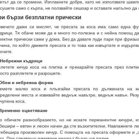
етът да се промени. Изплакнете добре, като не използвате шамп
сушете само с кърпа, не ползвайте сешоар и оставате напълно да 
ри бързи безплатни прически
вечето дами си мислят, че пресата за коса има само една фу
дрици. Тя обаче може да е много по-полезна и с нейна помощ да
ектни прически сами у дома. Без да давате луди пари при фризьо
чина, по който движите пресата и то това как извъртате и издърпв
очите.
. Небрежни къдрици
летете кичур коса на плитка и прекарайте пресата през плитк
осто разплетете и разрошете.
.Обем и небрежна форма
земете малко коса и плъзгайки пресата по дължината на ки
ределени места и извивайте веднъж навътре, веднъж навън. Резу
чупена коса.
.Временно оцветяване
о обичате разнообразието, но не искате перманентни кичури, и
бешири – евтин и лесен начин да сте възхитителни. Навлажнете ле
тебешира произволен кичур. С помощта на пресата оформете и „з
го. При следващо измиване кичурът бързо ще падне