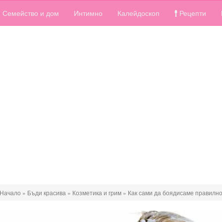
Семейство и дом
Интимно
Калейдоскоп
Рецепти
Начало
»
Бъди красива
»
Козметика и грим
»
Как сами да боядисаме правилно