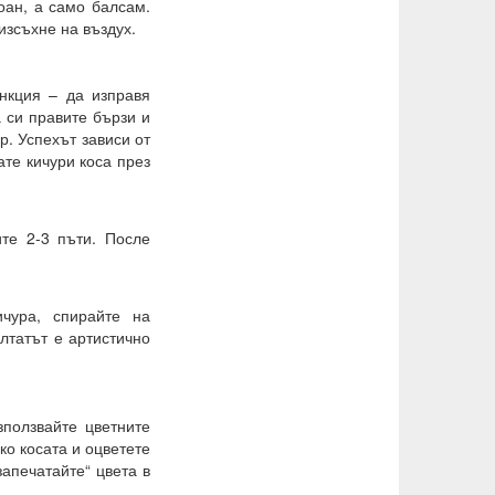
оан, а само балсам.
изсъхне на въздух.
нкция – да изправя
 си правите бързи и
р. Успехът зависи от
ате кичури коса през
ите 2-3 пъти. После
чура, спирайте на
лтатът е артистично
зползвайте цветните
ко косата и оцветете
апечатайте“ цвета в