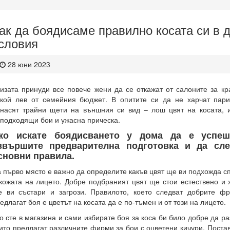
ак да боядисаме правилно косата си в
словия
28 юни 2023
изата принуди все повече жени да се откажат от салоните за кра
кой лев от семейния бюджет. В опитите си да не харчат пар
насят трайни щети на външния си вид – лош цвят на косата, и
подходящи бои и ужасна прическа.
ко искате боядисването у дома да е успе
звършите предварителна подготовка и да сле
сновни правила.
 първо място е важно да определите какъв цвят ще ви подхожда с
кожата на лицето. Добре подбраният цвят ще стои естествено и
 ви състари и загрози. Правилото, което следват добрите фри
едлагат боя е цветът на косата да е по-тъмен и от този на лицето.
о сте в магазина и сами избирате боя за коса би било добре да ра
ито предлагат различните фирми за бои с оцветени кичури. Постав