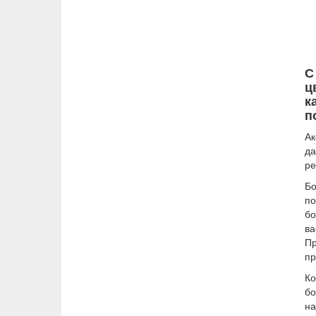
С
ц
к
п
Ак
да
ре
Бо
по
бо
ва
Пр
пр
Ко
б
на