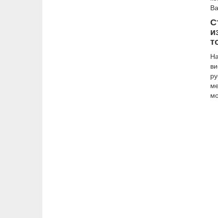
Ва
С
и
т
Н
ви
ру
ме
мо