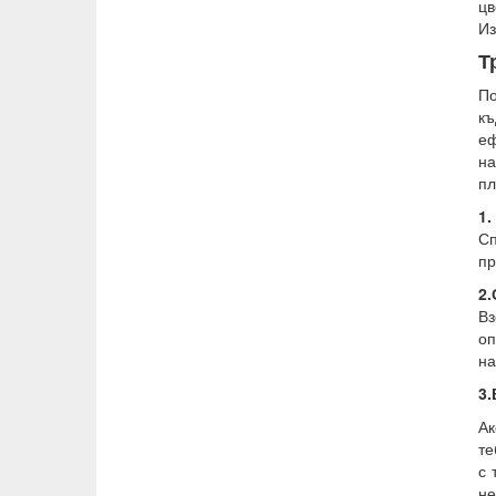
цв
Из
Т
По
къ
еф
на
пл
1
Сп
пр
2
В
оп
на
3
Ак
те
с 
не