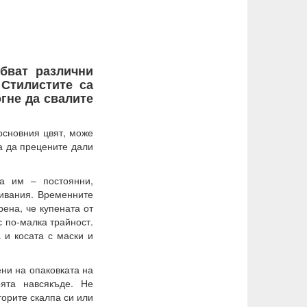
бват различни
 Стилистите са
огне да свалите
основния цвят, може
ва да прецените дали
та им – постоянни,
мивания. Временните
рена, че купената от
с по-малка трайност.
 и косата с маски и
ени на опаковката на
ята навсякъде. Не
горите скалпа си или