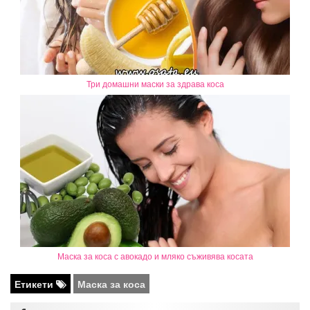
Три домашни маски за здрава коса
Маска за коса с авокадо и мляко съживява косата
Етикети
Маска за коса