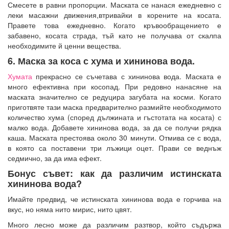
Смесете в равни пропорции. Маската се нанася ежедневно с
леки масажни движения,втривайки в корените на косата.
Правете това ежедневно. Когато кръвообращението е
забавено, косата страда, тъй като не получава от скалпа
необходимите й ценни вещества.
6. Маска за коса с хума и хининова вода.
Хумата
прекрасно се съчетава с хининова вода. Маската е
много ефективна при косопад. При редовно нанасяне на
маската значително се редуцира загубата на косми. Когато
приготвяте тази маска предварително размийте необходимото
количество хума (според дължината и гъстотата на косата) с
малко вода. Добавете хининова вода, за да се получи рядка
каша. Маската престоява около 30 минути. Отмива се с вода,
в която са поставени три лъжици оцет. Прави се веднъж
седмично, за да има ефект.
Бонус съвет: как да различим истинската
хининова вода?
Имайте предвид, че истинската хининова вода е горчива на
вкус, но няма нито мирис, нито цвят.
Много лесно може да различим разтвор, който съдържа