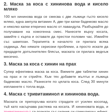
2. Маска за коса с хининова вода и кисело
мляко
100 мл хининова вода се смесва с две лъжици гъсто кисело
мляко, една ампула витамин А, две-три капки бадемово масло
и няколко капки етерично масло от лавандула. Разбъркайте до
получаване на хомогенна смес. Нанесете върху косата,
завийте с кърпа и оставате да престои половин час. Измийте
със шампоан. Терапията в началото се прилага всяка
седмица. Ако нямате сериозни проблеми, а просто искате да
придадете допълнителен блясък, маската се прилага веднъж
месечно.
3. Маска за коса с хинин на прах
Супер ефективна маска за коса. Вземете две таблетки хинин
на прах и ги стрийте. Към тях добавете жълтък и лъжица
бадемово масло. Разнесете по цялата коса. След 30 минути
изплакнете с топла вода.
4. Маска с тривитаминол и хининова вода.
Маската се препоръчва когато страдате от усилен косопад,
тъй като насърчава растежа на косата. И хининовата вода, и
тривитаминолът
са познати със силния си стимулиращ ефект,