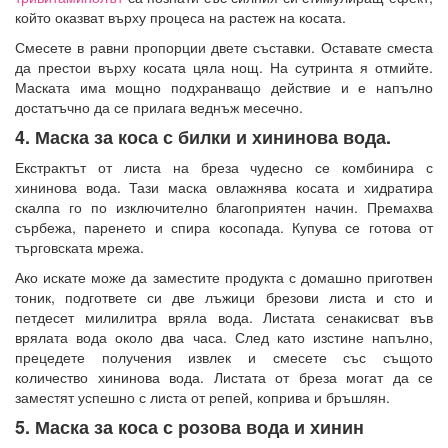
който оказват върху процеса на растеж на косата.
Смесете в равни пропорции двете съставки. Оставате сместа
да престои върху косата цяла нощ. На сутринта я отмийте.
Маската има мощно подхранващо действие и е напълно
достатъчно да се прилага веднъж месечно.
4. Маска за коса с билки и хининова вода.
Екстрактът от листа на бреза чудесно се комбинира с
хининова вода. Тази маска овлажнява косата и хидратира
скалпа го по изключително благоприятен начин. Премахва
сърбежа, паренето и спира косопада. Купува се готова от
търговската мрежа.
Ако искате може да заместите продукта с домашно приготвен
тоник, подгответе си две лъжици брезови листа и сто и
петдесет милилитра вряла вода. Листата сенакисват във
врялата вода около два часа. След като изстине напълно,
прецедете получения извлек и смесете със същото
количество хининова вода. Листата от бреза могат да се
заместят успешно с листа от репей, коприва и бръшлян.
5. Маска за коса с розова вода и хинин