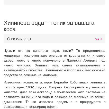
Хининова вода – тоник за вашата
коса
28 юни 2021
0
Чували сте за хининова вода, нали? Тя представлява
концентрат, извлечен като екстракт от кората на хининовото
дърво, което е много популярно в Латинска Америка под
името чинчона. Хининът има силни антипиретични и
антипаразитни свойства. В миналото е използван като основно
средство за лечение на малария.
Известният испански историк Бернабе Кобо внася хинина в
Европа през 1632 година. Въпреки безспорните му лечебни
качества, днес този алкалоид е по-известен като съставка на
познатата ни хининова вода и разбира се любимия на всички
джин-тоник. Тя се използва предимно в процедурите с
разкрасяващ и тонизиращ ефект.