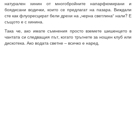
натурален хинин от многобройните напарфюмирани и
боядисани водички, които се предлагат на пазара. Виждали
сте как флуоресцират бели дрехи на „черна светлина“ нали? Е
същото е с хинина.
Така че, ако имате съмнения просто вземете шишенцето в
чантата си следващия път, когато тръгнете за нощен клуб или
дискотека. Ако водата светне – всичко е наред.