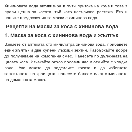
Хининовата вода активизира в пъти притока на кръв и това я
прави ценна за косата, тъй като насърчава растежа. Ето и
нашите предложения за маски с хининова вода.
Рецепти на маски за коса с хининова вода
1. Маска за коса с хининова вода и жълтък
Вземете от аптеката сто милилитра хининова вода, прибавете
един жълтък и две супени лъжици зехтин. Разбъркайте добре
до получаване на хомогенна смес. Нанесете по дължината на
цялата коса. Изчакайте около половин час и отмийте с хладка
вода. Ако искате да подсилите косата и да избегнете
заплитането на краищата, нанесете балсам след отмиването
на домашната маска.