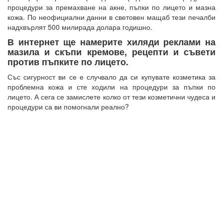
процедури за премахване на акне, пъпки по лицето и мазна
кожа. По неофициални данни в световен мащаб тези печалби
надхвърлят 500 милирада долара годишно.
В интернет ще намерите хиляди реклами на
мазила и скъпи кремове, рецепти и съвети
против пъпките по лицето.
Със сигурност ви се е случвало да си купувате козметика за
проблемна кожа и сте ходили на процедури за пъпки по
лицето. А сега се замислете колко от тези козметични чудеса и
процедури са ви помогнали реално?