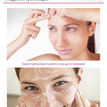
Какво причинява пъпките и как да ги лекуваме