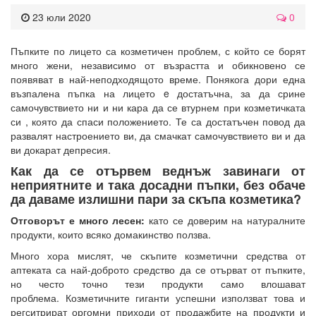
23 юли 2020
0
Пъпките по лицето са козметичен проблем, с който се борят
много жени, независимо от възрастта и обикновено се
появяват в най-неподходящото време. Понякога дори една
възпалена пъпка на лицето e достатъчна, за да срине
самочувствието ни и ни кара да се втурнем при козметичката
си , която да спаси положението. Те са достатъчен повод да
развалят настроението ви, да смачкат самочувствието ви и да
ви докарат депресия.
Как да се отървем веднъж завинаги от
неприятните и така досадни пъпки, без обаче
да даваме излишни пари за скъпа козметика?
Отговорът е много лесен:
като се доверим на натуралните
продукти, които всяко домакинство ползва.
Много хора мислят, че скъпите козметични средства от
аптеката са най-доброто средство да се отърват от пъпките,
но често точно тези продукти само влошават
проблема. Козметичните гиганти успешни използват това и
регситрират оргомни приходи от продажбите на продукти и