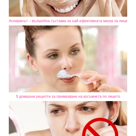
Аспиринът – вълшебна съставка за най-ефективната маска за лице
5 домашни рецепти за премахване на косъмчета по лицето