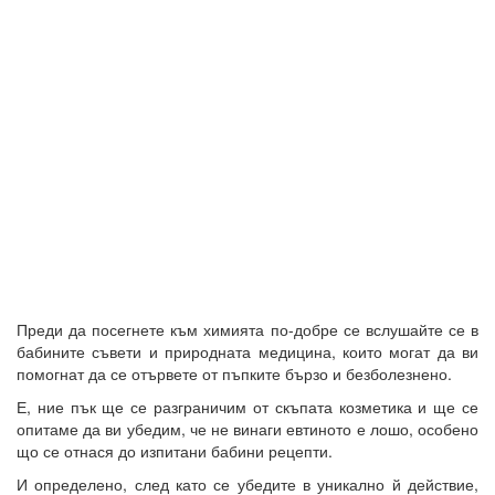
Преди да посегнете към химията по-добре се вслушайте се в
бабините съвети и природната медицина, които могат да ви
помогнат да се отървете от пъпките бързо и безболезнено.
Е, ние пък ще се разграничим от скъпата козметика и ще се
опитаме да ви убедим, че не винаги евтиното е лошо, особено
що се отнася до изпитани бабини рецепти.
И определено, след като се убедите в уникално й действие,