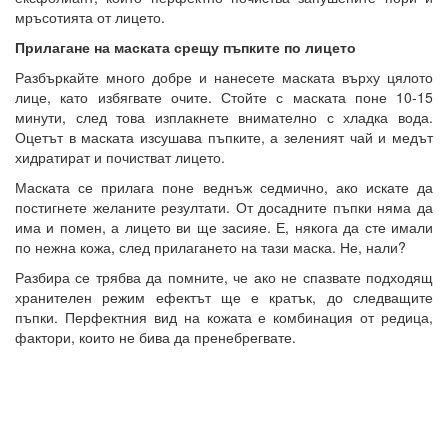
мръсотията от лицето.
Прилагане на маската срещу пъпките по лицето
Разбъркайте много добре и нанесете маската върху цялото
лице, като избягвате очите. Стойте с маската поне 10-15
минути, след това изплакнете внимателно с хладка вода.
Оцетът в маската изсушава пъпките, а зеленият чай и медът
хидратират и почистват лицето.
Маската се прилага поне веднъж седмично, ако искате да
постигнете желаните резултати. От досадните пъпки няма да
има и помен, а лицето ви ще засияе. Е, някога да сте имали
по нежна кожа, след прилагането на тази маска. Не, нали?
Разбира се трябва да помните, че ако не спазвате подходящ
хранителен режим ефектът ще е кратък, до следващите
пъпки. Перфектния вид на кожата е комбинация от редица,
фактори, които не бива да пренебрегвате.