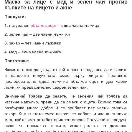
Маска за лице с мед и зелен чай против
пъпките на лицето и акне
Продукти:
1. натурален
ябълков оцет
– една чаена лъжица
2. зелен чай – две чаени лъжички
3. захар – пет чаени лъжички
4. мед – една чаена лъжичка
Приготвяне
Вземете подходящ съд, от който лесно след това да извадите
и нанесете получената смес върху лицето. Поставете
последователно една лъжичка ябълков оцет и две чаени
лъжички предварително сварен зелен чай.
Внимание! Трябва да знаете, че зеления чай трябва да
изстине напълно, преди да се смеси с оцета. Всичко това се
разбърква много добре и се прибавят пет чаени лъжички
захар. Към гъстата смес накрая се добавя и чаена лъжичка
мед, който има антибактериален ефект. Полученият продукт,
освен че премахва пъпките, играе ролята на домашен
ексфолиант, който перфектно почиства запушените пори и