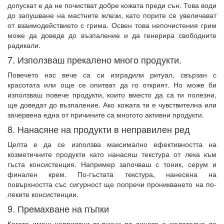
допускат е да не почистват добре кожата преди сън. Това води
до запушване на мастните жлези, като порите се увеличават
от взаимодействието с грима. Освен това непочистения грим
може да доведе до възпаление и да генерира свободните
радикали.
7. Използваш прекалено много продукти.
Повечето нас вече са си изградили ритуал, свързан с
красотата или още се опитват да го открият. Но може би
използваш повече продукти, които вместо да са ти полезни,
ще доведат до възпаление. Ако кожата ти е чувствителна или
зачервена една от причините са многото активни продукти.
8. Нанасяне на продукти в неправилен ред
Целта е да се използва максимално ефективността на
козметичните продукти като нанасяш текстура от лека към
гъста консистенция. Например започваш с тоник, серум и
финален крем. По-гъстата текстура, нанесена на
повърхността със сигурност ще попречи проникването на по-
леките консистенции.
9. Премахване на пъпки
Когато имаш неприятни пъпчици по лицето е желателно да