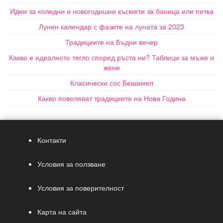
Идеи за коледни и новогодишни късмети за баница или питка
Лунен календар с фазите на луната за 2023
Традициите на Бъдни вечер
Какво е идеалното тегло според ръста ни? Таблици за мъже и
жени
Класически сос Бешамел
Какво повеляват традициите на Нова Година
Контакти
Условия за ползване
Условия за поверителност
Карта на сайта