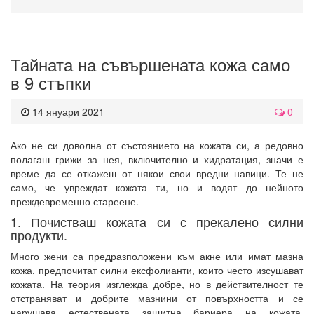
Тайната на съвършената кожа само
в 9 стъпки
14 януари 2021
0
Ако не си доволна от състоянието на кожата си, а редовно
полагаш грижи за нея, включително и хидратация, значи е
време да се откажеш от някои свои вредни навици. Те не
само, че увреждат кожата ти, но и водят до нейното
преждевременно стареене.
1. Почистваш кожата си с прекалено силни
продукти.
Много жени са предразположени към акне или имат мазна
кожа, предпочитат силни ексфолианти, които често изсушават
кожата. На теория изглежда добре, но в действителност те
отстраняват и добрите мазнини от повърхността и се
нарушава естествената защитна бариера на кожата.