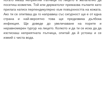
посетиш козметик. Той или дерматолог премахва пъпките като
прилага натиск перпендикулярно към повърхността на кожата.
Ако ти се опитваш да го направиш със сигурност ще е от една
страна и най-вероятно това ще предизвика дълбока
инфекция. Ще доведе до увеличаване на порите и
неравномерен тургур на лицето. Колкото и да ти се иска да да
изстискаш неприятната пъпчица, опитай да й устоиш и се
измий с чиста вода.