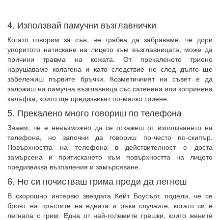
4. Използвай памучни възглавнички
Когато говорим за сън, не трябва да забравяме, че дори
упоритото натискане на лицето към възглавницата, може да
причини травма на кожата. От прекаленото триене
нарушаваме колагена и като следствие не след дълго ще
забележиш първите бръчки. Козметичният ни съвет е да
заложиш на памучна възглавница със сатенена или копринена
калъфка, които ще предизвикат по-малко триене.
5. Прекалено много говориш по телефона
Знаем, че е невъзможно да се откажеш от използването на
телефона, но започни да говориш по-често по-скипър.
Повърхността на телефона в действителност е доста
замърсена и притискането към повърхността на лицето
предизвиква възпаления и замърсяване.
6. Не си почистваш грима преди да легнеш
В скорошно интервю звездата Кейт Боусърт подели, че се
броят на пръстите на едната и ръка случаите, когато си е
легнала с грим. Една от най-големите грешки, които жените