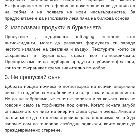
Ексфолирането освен ефективно почистване води до появата
на себум и на появата на нови несъвършенства. За
предпочитане е да използвате лека пяна на билкова основа.
2. Използваш продукти в бурканчета
Продуктите , съдържащи anti-aging съставки като
антиоксиданти, могат да развалят формулата си заради
честото излагане на светлина и въздух. Текстурите, които се
съхраняват в бурканчета, стават все по-неефикасни.
Препоръчваме ти да подбираш продукти в тубички и флакони,
които ти съхраняват крема значително по-добре.
3. Не пропускай съня
Добрата нощна почивка е ползотворна на всички енергийни
нива. Тя подобрява метаболизма и също така и настроението.
Но да не забравяме, че сънят е полезен и за кожата, като не
говорим само за торбичките под очите. Когато кожата загуби
оптималното си ниво на енергия става суха и бледа. Липсата
на сън може да е толкова стресираща за организма, че той да
започне сам да генерира свободни радикали, които водят до
преждевременно стареене.