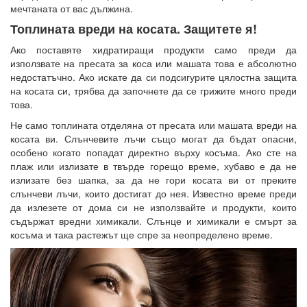
мечтаната от вас дължина.
Топлината вреди на косата. Защитете я!
Ако поставяте хидратиращи продукти само преди да
използвате на пресата за коса или машата това е абсолютно
недостатъчно. Ако искате да си подсигурите цялостна защита
на косата си, трябва да започнете да се грижите много преди
това.
Не само топлината отделяна от пресата или машата вреди на
косата ви. Слънчевите лъчи също могат да бъдат опасни,
особено когато попадат директно върху косъма. Ако сте на
плаж или излизате в твърде горещо време, хубаво е да не
излизате без шапка, за да не гори косата ви от преките
слънчеви лъчи, които достигат до нея. Известно време преди
да излезете от дома си не използвайте и продукти, които
съдържат вредни химикали. Слънце и химикали е смърт за
косъма и така растежът ще спре за неопределено време.