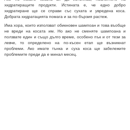
хидратиращите продукти. Истината е, че едно добро
хидратиране ще се справи със сухата и увредена коса.
Добрата хидратацията помага и за по-бързия растеж.
Има хора, които използват обикновен шампоан и това въобще
не вреди на косата им. Но ако не сменяте шампоана и
ползвате един и също дълго време, особено пък и от тези за
левче, то определено на по-късен етап ще възникнат
проблеми. Ако имате тънка и суха коса ще забележите
проблемите преди да е минал месец.