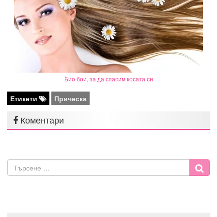
Био бои, за да спасим косата си
Етикети
Прическа
Коментари