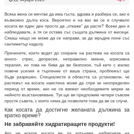
Всяка жена си мечтае да има гъста, здрава и разбира се, ако е
възможно дълга коса. Вероятно и на вас ви се е случвало
косата ви един ден просто да „откаже” да расте? Всеки ден я
наблюдавате, а тя си остава със същата дължина от месеци.
Сякаш нищо не може да се направи, за да мръдне поне със
сантиметър надолу.
Причините, които водят до спиране на растежа на косата са
много- стрес, депресия, неправилно миене, агресивна
терапия, но това не бива да ви безпокои, тъй като с малко
повече усилия и търпение от ваша страна, проблемът ще
бъде разрешен. Специалисти в областта са установили, че
растежът на косата наистина може да спре за неопределен
период от време, ако не се вземат необходимите мерки за
нейното възстановяване. Тук ще ви предложим четири съвсем
прости съвета, с които няма да позволите това да ви се случи.
Как косата да достигне желаната дължина за
кратко време?
Не забравяйте хидратиращите продукти!
Ако не искате косата ви да изтънява, наблегнете на