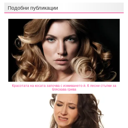
Подобни публикации
Красотата на косата започва с измиването ѝ. 6 лесни стъпки за
бляскава грива