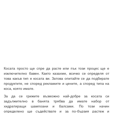
Косата просто ще спре да расте или пък този процес ще е
изключително бавен. Както казахме, всичко се определя от
това какъв тип е косата ви. Затова опитайте се да подбирате
продуктите, не според рекламите и цените, а според типа на
коса, която имате.
За да се грижите възможно най-добре за косата си
задължително в банята трябва да имате набор от
хидратиращи шампоани и балсами. По този начин
определено ще съдействате и за по-бързия растеж и