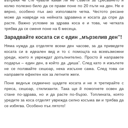
колко полезно било да се прави поне по 20 пъти на ден. Не е
вярно, особено пък ако използвате четка. Честото ресане
може да навреди на нейната здравина и косата да спре да
расте. Важно условие за здрава коса е и това, че четката
трябва да се сменя поне на 6 месеца.
Зарадвайте косата си с един „мързелив ден”!
Няма нужда да отделяте всеки ден часове, за да приведете
косата си в идеален вид и то с помощта на всевъзможни
уреди, които я увреждат допълнително. Просто й направете
подарък – един ден, в който да „диша”. След като я изкъпете
не се ползвайте сешоар, нека изсъхне сама. След това си
направете ефектен кок за летните жеги.
Поне веднъж седмично щадете косата и не я третирайте с
преса, сешоар, стилизанти. Така ще й помогнете освен да
стане по-здрава, но и да расте по-бързо. Топлината, която
уредите за коса отделят уврежда силно косъма ви и трябва да
се избягва. Особено пък лятото!