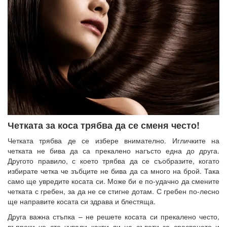
Четката за коса трябва да се сменя често!
Четката трябва де се избере внимателно. Игличките на
четката не бива да са прекалено нагъсто една до друга.
Другото правило, с което трябва да се съобразите, когато
избирате четка че зъбците не бива да са много на брой. Така
само ще увредите косата си. Може би е по-удачно да смените
четката с гребен, за да не се стигне дотам. С гребен по-лесно
ще направите косата си здрава и блестяща.
Друга важна стъпка – не решете косата си прекалено често,
въпреки че сте чували какви ли не съвети за сресването и