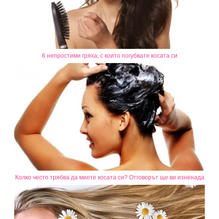
6 непростими гряха, с които погубвате косата си
Колко често трябва да миете косата си? Отговорът ще ви изненада