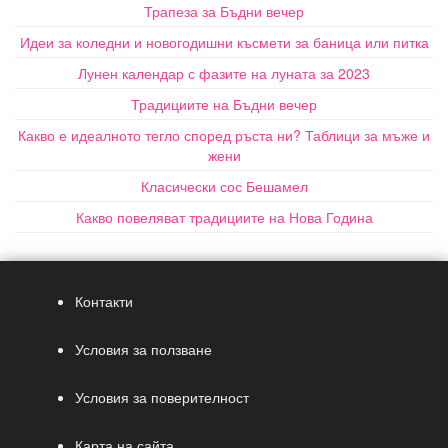
Трапеза за Бъдни вечер
Идеи за коледни и новогодишни късмети за баница или питка
Лунен календар с фазите на луната за 2023
Традициите на Бъдни вечер
Какво е идеалното тегло според ръста ни? Таблици за мъже и
жени
Класически сос Бешамел
Какво повеляват традициите на Нова Година
Контакти
Условия за ползване
Условия за поверителност
Карта на сайта