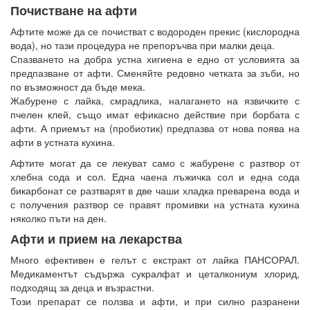
Почистване на афти
Афтите може да се почистват с водороден прекис (кислородна
вода), но тази процедура не препоръчва при малки деца.
Спазването на добра устна хигиена е едно от условията за
предпазване от афти. Сменяйте редовно четката за зъби, но
по възможност да бъде мека.
Жабурене с лайка, смрадлика, налагането на язвичките с
пчелен клей, също имат ефикасно действие при борбата с
афти. А приемът на (пробиотик) предпазва от нова поява на
афти в устната кухина.
Афтите могат да се лекуват само с жабурене с разтвор от
хлебна сода и сол. Една чаена лъжичка сол и една сода
бикарбонат се разтварят в две чаши хладка преварена вода и
с получения разтвор се правят промивки на устната кухина
няколко пъти на ден.
Афти и прием на лекарства
Много ефективен е гелът с екстракт от лайка ПАНСОРАЛ.
Медикаментът съдържа сукралфат и цеталкониум хлорид,
подходящ за деца и възрастни.
Този препарат се ползва и афти, и при силно разранени