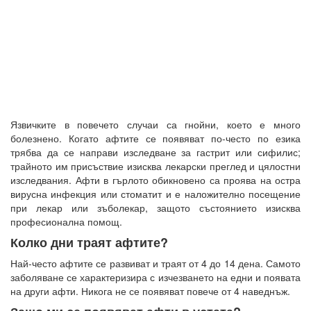
Язвичките в повечето случаи са гнойни, което е много
болезнено. Когато афтите се появяват по-често по езика
трябва да се направи изследване за гастрит или сифилис;
трайното им присъствие изисква лекарски преглед и цялостни
изследвания. Афти в гърлото обикновено са проява на остра
вирусна инфекция или стоматит и е наложително посещение
при лекар или зъболекар, защото състоянието изисква
професионална помощ.
Колко дни траят афтите?
Най-често афтите се развиват и траят от 4 до 14 дена. Самото
заболяване се характеризира с изчезването на едни и появата
на други афти. Никога не се появяват повече от 4 наведнъж.