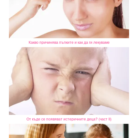
Какво причинява пъпките и как да ги лекуваме
От къде се появяват истеричните деца? (част II)