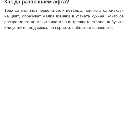
Как да разпознаем афта?
Това са мънички червени-бели петънца, понякога са сивкави
на цвят, образуват малки язвички в устната кухина, които се
разпростират по меките части на вътрешната страна на бузите
или устните, под езика, на гърлото, небцето и сливиците.