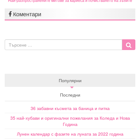
Най-разпространените митове за кариеса и почистването на зъбите
Коментари
Популярни
Последни
36 забавни късмета за баница и питка
35 най-хубави и оригинални пожелания за Коледа и Нова
Година
Лунен календар с фазите на луната за 2022 година