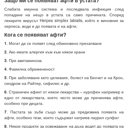
Защо ми се появяват афти в устата?
Слабата имунна система и последвала инфекция след
попадане на нещо в устата са само причината. Според
лекарите вирусът Herpes simplex labialis, който е виновник за
херпеса, води и до появата и на афти.
Кога се появяват афти?
1
. Могат да се появят след обикновено прехапване
2
. Ако имате алергия към към някои храни
3
. При авитаминоза
4
. Фамилна обремененост
5
. При заболяване като целиакия, болест на Бехчет и на Крон,
синдром на Райтер, сифилис и др.
6
. Страничен ефект от някои лекарства – нурофен например е
едно от лекарствата, което често може да причинява афти,
особено при децата.
7
. Пастата за зъби също може да предизвика появата на
афти, особено тези, които съдържат натриев лаурил сулфат
8
. Някои продукти за освежаване на дъха водят до появата на