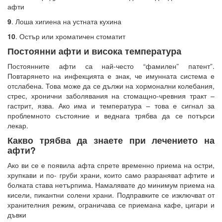
афти
9
. Лоша хигиена на устната кухина
10
. Остър или хроматичен стоматит
Постоянни афти и висока температура
Постоянните афти са най-често “фамилен” патент”.
Повтарянето на инфекцията е знак, че имунната система е
отслабена. Това може да се дължи на хормонални колебания,
стрес, хронични заболявания на стомащно-чревния тракт –
гастрит, язва. Ако има и температура – това е сигнал за
проблемното състояние и веднага трябва да се потърси
лекар.
Какво трябва да знаете при лечението на
афти?
Ако ви се е появила афта спрете временно приема на остри,
хрупкави и по- груби храни, които само разраняват афтите и
болката става нетърпима. Намалявате до минимум приема на
кисели, пикантни солени храни. Подправките се изключват от
хранителния режим, ограничава се приемана кафе, цигари и
дъвки