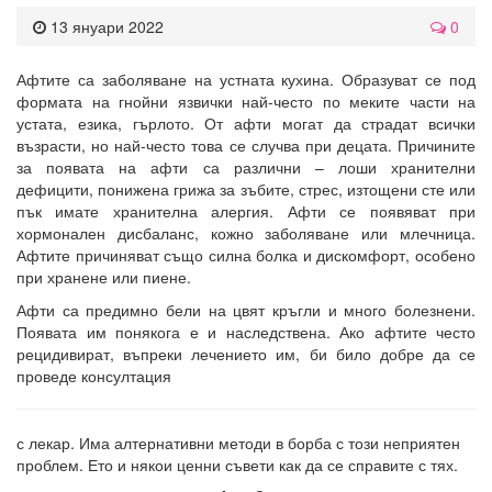
13 януари 2022
0
Афтите са заболяване на устната кухина. Образуват се под
формата на гнойни язвички най-често по меките части на
устата, езика, гърлото. От афти могат да страдат всички
възрасти, но най-често това се случва при децата. Причините
за появата на афти са различни – лоши хранителни
дефицити, понижена грижа за зъбите, стрес, изтощени сте или
пък имате хранителна алергия. Афти се появяват при
хормонален дисбаланс, кожно заболяване или млечница.
Афтите причиняват също силна болка и дискомфорт, особено
при хранене или пиене.
Афти са предимно бели на цвят кръгли и много болезнени.
Появата им понякога е и наследствена. Ако афтите често
рецидивират, въпреки лечението им, би било добре да се
проведе консултация
с лекар. Има алтернативни методи в борба с този неприятен
проблем. Ето и някои ценни съвети как да се справите с тях.