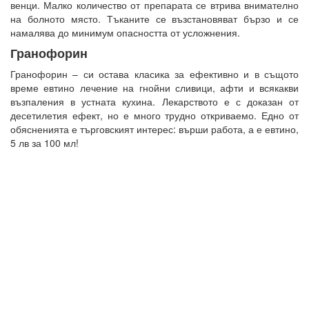
венци. Малко количество от препарата се втрива внимателно
на болното място. Тъканите се възстановяват бързо и се
намалява до минимум опасността от усложнения.
Гранофорин
Гранофорин – си остава класика за ефективно и в същото
време евтино лечение на гнойни сливици, афти и всякакви
възпаления в устната кухина. Лекарството е с доказан от
десетилетия ефект, но е много трудно откриваемо. Едно от
обясненията е търговският интерес: върши работа, а е евтино,
5 лв за 100 мл!