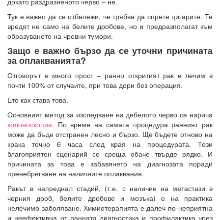
докато раздразненото черво – не.
Тук е важно да се отбележи, че трябва да спрете цигарите. Те
вредят не само на белите дробове, но и предразполагат към
образуването на чревни тумори.
Защо е важно бързо да се уточни причината
за оплакванията?
Отговорът е много прост – ранно откритият рак е лечим в
почти 100% от случаите, при това дори без операция.
Ето как става това.
Основният метод за изследване на дебелото черво се нарича
колоноскопия
. По време на самата процедура ранният рак
може да бъде отстранен лесно и бързо. Ще бъдете отново на
крака точно 6 часа след края на процедурата. Този
благоприятен сценарий се среща обаче твърде рядко. И
причината за това е забавянето на диагнозата поради
пренебрегване на наличните оплаквания.
Ракът в напреднал стадий, (т.е. с наличие на метастази в
черния дроб, белите дробове и мозъка) е на практика
нелечимо заболяване. Химиотерапията е далеч по-неприятна
и неефективна от ранната диагностика и профилактика чрез