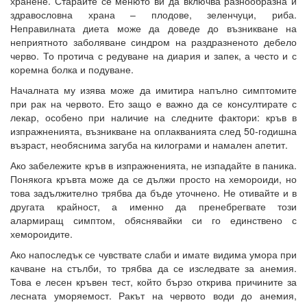
хранене. Старайте се менюто ви да включва разнообразна и
здравословна храна – плодове, зеленчуци, риба.
Неправилната диета може да доведе до възникване на
неприятното заболяване синдром на раздразненото дебело
черво. То протича с редуване на диария и запек, а често и с
коремна болка и подуване.
Началната му изява може да имитира напълно симптомите
при рак на червото. Ето защо е важно да се консултирате с
лекар, особено при наличие на следните фактори: кръв в
изпражненията, възникване на оплакванията след 50-годишна
възраст, необяснима загуба на килограми и намален апетит.
Ако забележите кръв в изпражненията, не изпадайте в паника.
Понякога кръвта може да се дължи просто на хемороиди, но
това задължително трябва да бъде уточнено. Не отивайте и в
другата крайност, а именно да пренебрегвате този
алармиращ симптом, обяснявайки си го единствено с
хемороидите.
Ако напоследък се чувствате слаби и имате видима умора при
качване на стълби, то трябва да се изследвате за анемия.
Това е лесен кръвен тест, който бързо открива причините за
лесната уморяемост. Ракът на червото води до анемия,