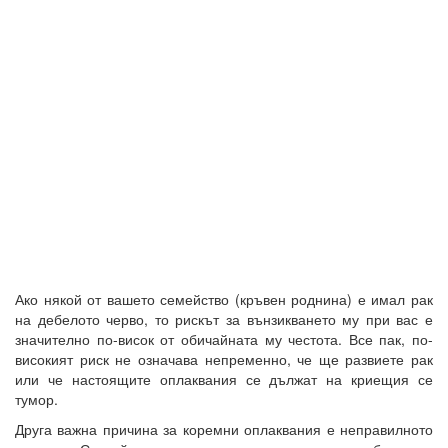
Ако някой от вашето семейство (кръвен роднина) е имал рак
на дебелото черво, то рискът за вънзикването му при вас е
значително по-висок от обичайната му честота. Все пак, по-
високият риск не означава непременно, че ще развиете рак
или че настоящите оплаквания се дължат на криещия се
тумор.
Друга важна причина за коремни оплаквания е неправилното