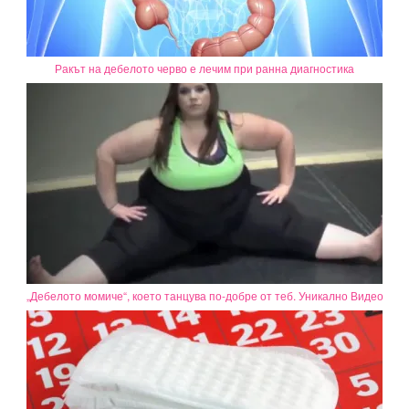
Ракът на дебелото черво е лечим при ранна диагностика
„Дебелото момиче“, което танцува по-добре от теб. Уникално Видео