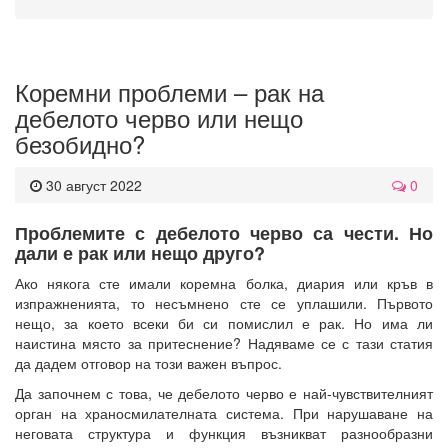
Коремни проблеми – рак на
дебелото черво или нещо
безобидно?
30 август 2022
0
Проблемите с дебелото черво са чести. Но
дали е рак или нещо друго?
Ако някога сте имали коремна болка, диария или кръв в
изпражненията, то несъмнено сте се уплашили. Първото
нещо, за което всеки би си помислил е рак. Но има ли
наистина място за притеснение? Надяваме се с тази статия
да дадем отговор на този важен въпрос.
Да започнем с това, че дебелото черво е най-чувствителният
орган на храносмилателната система. При нарушаване на
неговата структура и функция възникват разнообразни