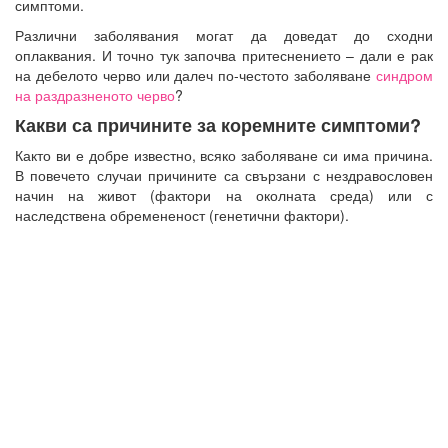
симптоми.
Различни заболявания могат да доведат до сходни
оплаквания. И точно тук започва притеснението – дали е рак
на дебелото черво или далеч по-честото заболяване
синдром
на раздразненото черво
?
Какви са причините за коремните симптоми?
Както ви е добре известно, всяко заболяване си има причина.
В повечето случаи причините са свързани с нездравословен
начин на живот (фактори на околната среда) или с
наследствена обремененост (генетични фактори).