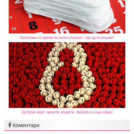
Проблеми по време на менструация – как да ги решим?
За Осми март, жените, мъжете, любовта и още нещо!
Коментари