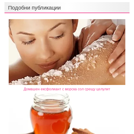
Подобни публикации
Домaшен ексфолиант с морска сол срещу целулит