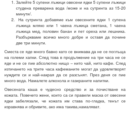
Залейте 5 супени лъжици овесени ядки 5 супени лъжици
студена преварена вода /може и на сутринта аз 15-20
минути/.
На сутринта добавяме към овесените ядки 1 супена
лъжица мляко или 1 чаена лъжица сметана, 1 чаена
лъжица мед, половин банан и пет ореха или лешника.
Разбъркваме всичко много добре и оставя да почине
две три минути.
Сместа се яде много бавно като се внимава да не се поглъща
на големи хапки. След това в продължение на три часа не се
яде и не се пие абсолютно нищо – нито чай, нито кафе. След
изтичането на трите часа кафеманите могат да удовлетворят
нуждите си и най-накрая да се разсънят. През деня се пие
много вода. Намалете алкохола и газираните напитки.
Овесената каша е чудесно средство и за почистване на
кожата. Повечето жени, които са си правили маска от овесени
ядки забелязали, че кожата им става по-гладка, тенът се
изравнява и обривите, ако има такива,намаляват.