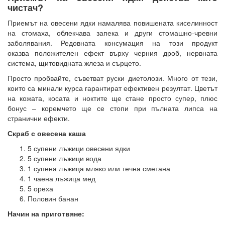
чистач?
Приемът на овесени ядки намалява повишената киселинност
на стомаха, облекчава запека и други стомашно-чревни
заболявания. Редовната консумация на този продукт
оказва положителен ефект върху черния дроб, нервната
система, щитовидната жлеза и сърцето.
Просто пробвайте, съветват руски диетолози. Много от тези,
които са минали курса гарантират ефективен резултат. Цветът
на кожата, косата и ноктите ще стане просто супер, плюс
бонус – коремчето ще се стопи при пълната липса на
странични ефекти.
Скраб с овесена каша
5 супени лъжици овесени ядки
5 супени лъжици вода
1 супена лъжица мляко или течна сметана
1 чаена лъжица мед
5 ореха
Половин банан
Начин на приготвяне: