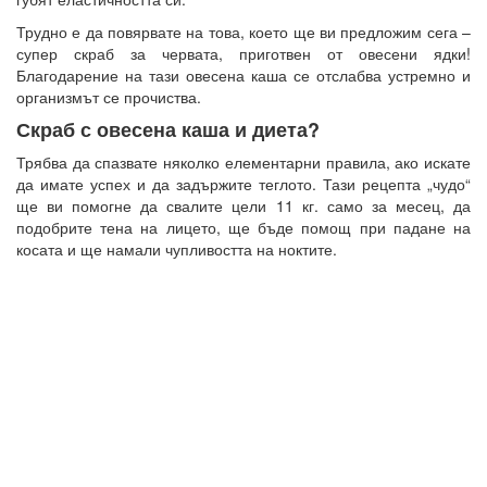
Трудно е да повярвате на това, което ще ви предложим сега –
супер скраб за червата, приготвен от овесени ядки!
Благодарение на тази овесена каша се отслабва устремно и
организмът се прочиства.
Скраб с овесена каша и диета?
Трябва да спазвате няколко елементарни правила, ако искате
да имате успех и да задържите теглото. Тази рецепта „чудо“
ще ви помогне да свалите цели 11 кг. само за месец, да
подобрите тена на лицето, ще бъде помощ при падане на
косата и ще намали чупливостта на ноктите.