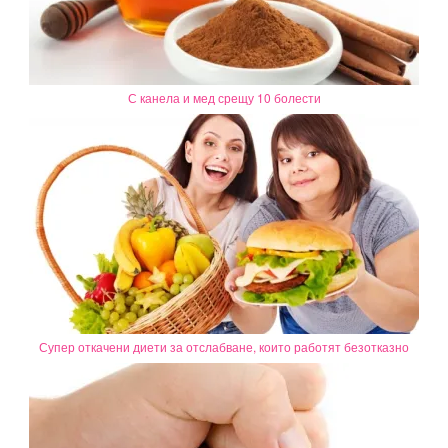
С канела и мед срещу 10 болести
Супер откачени диети за отслабване, които работят безотказно