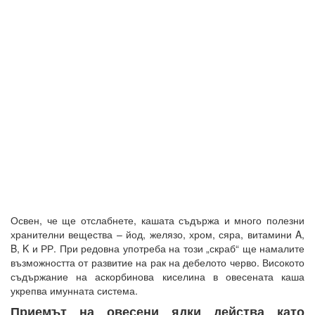
Освен, че ще отслабнете, кашата съдържа и много полезни
хранителни вещества – йод, желязо, хром, сяра, витамини A,
B, K и РР. При редовна употреба на този „скраб“ ще намалите
възможността от развитие на рак на дебелото черво. Високото
съдържание на аскорбинова киселина в овесената каша
укрепва имунната система.
Приемът на овесени ядки действа като