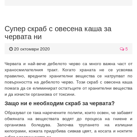
Супер скраб с овесена каша за
червата ни
20 октомври 2020
5
Червата и най-вече дебелото черво са много важна част от
храносмилателния тракт. Когато храната не се усвоява
правилно, вредните хранителни вещества се натрупват по
повърхността на дебелото черво. Този скраб с овесена каша
помага да се елиминират остатъците от хранителни вещества
и да изчисти организма от токсини.
Защо ни е необходим скраб за червата?
Образуват се така наречените полипи, които освен, че забавят
обмяната на веществата водят до процеса на гниене и
организма боледува. Започва трупането на излишни
килограми, кожата придобива сивкав цвят, а косата и ноктите
губят еластичността си.