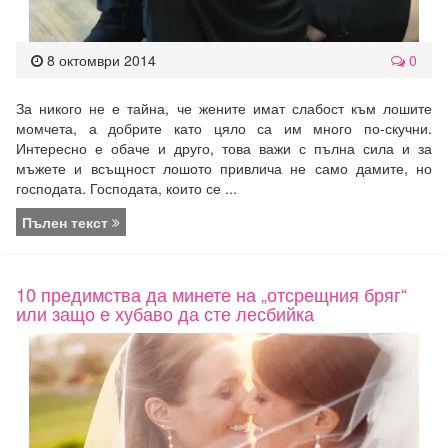
8 октомври 2014
0
За никого не е тайна, че жените имат слабост към лошите
момчета, а добрите като цяло са им много по-скучни.
Интересно е обаче и друго, това важи с пълна сила и за
мъжете и всъщност лошото привлича не само дамите, но
господата. Господата, които се ...
Пълен текст
10 предимства да минете на „отсрещния бряг“
или защо е хубаво да сте лесбийка