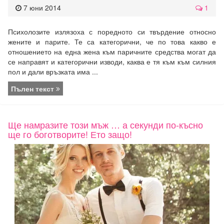
7 юни 2014
1
Психолозите излязоха с поредното си твърдение относно
жените и парите. Те са категорични, че по това какво е
отношението на една жена към паричните средства могат да
се направят и категорични изводи, каква е тя към към силния
пол и дали връзката има ...
Пълен текст
Ще намразите този мъж … а секунди по-късно
ще го боготворите! Ето защо!