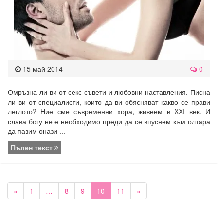
15 май 2014
0
Омръзна ли ви от секс съвети и любовни наставления. Писна
ли ви от специалисти, които да ви обясняват какво се прави
леглото? Ние сме съвременни хора, живеем в XXI век. И
слава богу не е необходимо преди да се впуснем към олтара
да пазим онази ...
Пълен текст
«
1
…
8
9
10
11
»