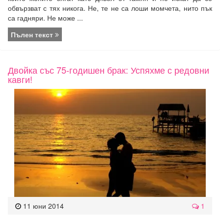
обвързват с тях никога. Не, те не са лоши момчета, нито пък
са гадняри. Не може ...
Пълен текст
Двойка със 75-годишен брак: Успяхме с редовни
кавги!
11 юни 2014
1