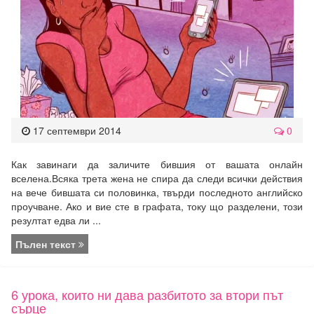
17 септември 2014
0
Как завинаги да заличите бившия от вашата онлайн
вселена.Всяка трета жена не спира да следи всички действия
на вече бившата си половинка, твърди последното английско
проучване. Ако и вие сте в графата, току що разделени, този
резултат едва ли ...
Пълен текст
6 урока, които ни дава разбитото за втори път
сърце