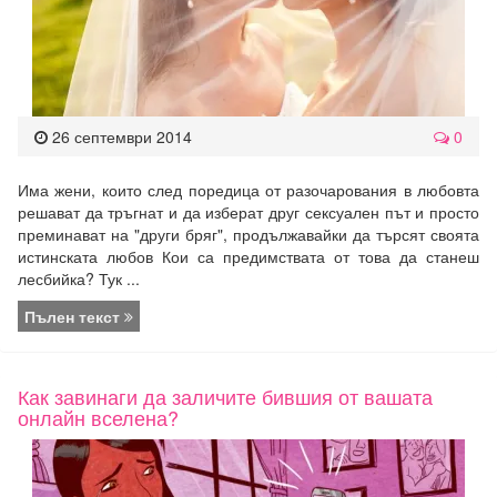
26 септември 2014
0
Има жени, които след поредица от разочарования в любовта
решават да тръгнат и да изберат друг сексуален път и просто
преминават на "други бряг", продължавайки да търсят своята
истинската любов Кои са предимствата от това да станеш
лесбийка? Тук ...
Пълен текст
Как завинаги да заличите бившия от вашата
онлайн вселена?