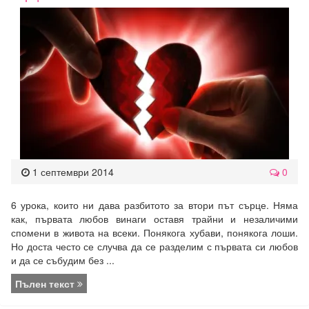
1 септември 2014
0
6 урока, които ни дава разбитото за втори път сърце. Няма
как, първата любов винаги оставя трайни и незаличими
спомени в живота на всеки. Понякога хубави, понякога лоши.
Но доста често се случва да се разделим с първата си любов
и да се събудим без ...
Пълен текст