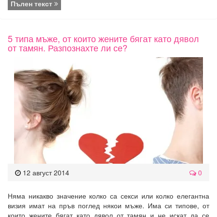
Пълен текст
5 типа мъже, от които жените бягат като дявол
от тамян. Разпознахте ли се?
12 август 2014
0
Няма никакво значение колко са секси или колко елегантна
визия имат на пръв поглед някои мъже. Има си типове, от
които жените бягат като дявол от тамян и не искат да се