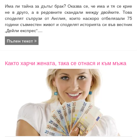
Има ли тайна за дълъг брак? Оказва се, че има и тя се крие
не в друго, а в редовните скандали между двойките. Това
споделят съпрузи от Англия, които наскоро отбелязали 75
години съвместен живот и споделят историята си във вестник
„Дейли експрес“....
Пълен текст
Както харчи жената, така се отнася и към мъжа