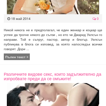
18 май 2014
0
Никой никога не е предполагал, че един женкар и коцкар ще
успее да трогне някого до сълзи , но ето че Джарид Уилсън го
направи. Той е съпруг, пастор, автор и блогър. Уилсън
публикува в блога си изповед, за която напоследък всички
говорят. Дори ...
Пълен текст
Различните видове секс, които задължително да
изпробвате преди да се омъжите!