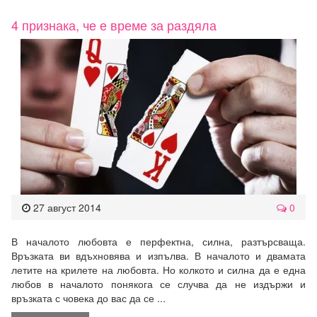
4 признака, че е време за раздяла
27 август 2014
0
В началото любовта е перфектна, силна, разтърсваща.
Връзката ви вдъхновява и изпълва. В началото и двамата
летите на крилете на любовта. Но колкото и силна да е една
любов в началото понякога се случва да не издържи и
връзката с човека до вас да се ...