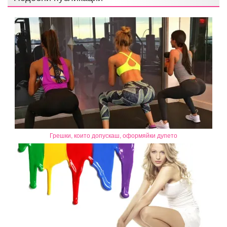
Грешки, които допускаш, оформяйки дупето