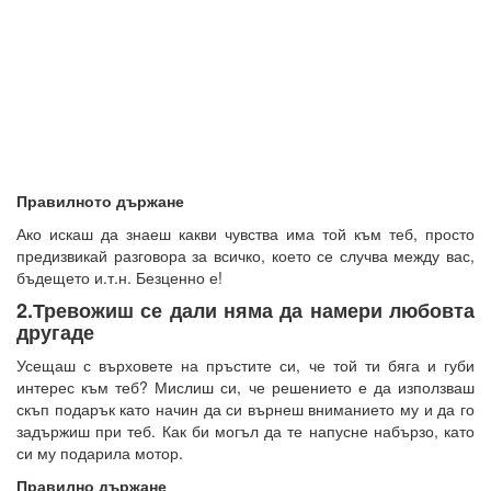
Правилното държане
Ако искаш да знаеш какви чувства има той към теб, просто
предизвикай разговора за всичко, което се случва между вас,
бъдещето и.т.н. Безценно е!
2.Тревожиш се дали няма да намери любовта
другаде
Усещаш с върховете на пръстите си, че той ти бяга и губи
интерес към теб? Мислиш си, че решението е да използваш
скъп подарък като начин да си върнеш вниманието му и да го
задържиш при теб. Как би могъл да те напусне набързо, като
си му подарила мотор.
Правилно държане