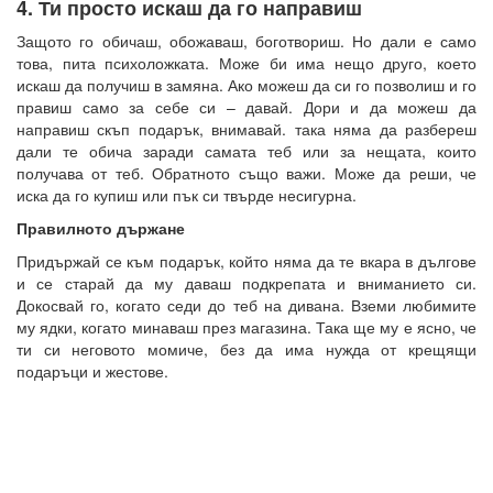
4. Ти просто искаш да го направиш
Защото го обичаш, обожаваш, боготвориш. Но дали е само
това, пита психоложката. Може би има нещо друго, което
искаш да получиш в замяна. Ако можеш да си го позволиш и го
правиш само за себе си – давай. Дори и да можеш да
направиш скъп подарък, внимавай. така няма да разбереш
дали те обича заради самата теб или за нещата, които
получава от теб. Обратното също важи. Може да реши, че
иска да го купиш или пък си твърде несигурна.
Правилното държане
Придържай се към подарък, който няма да те вкара в дългове
и се старай да му даваш подкрепата и вниманието си.
Докосвай го, когато седи до теб на дивана. Вземи любимите
му ядки, когато минаваш през магазина. Така ще му е ясно, че
ти си неговото момиче, без да има нужда от крещящи
подаръци и жестове.