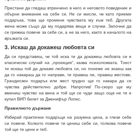
Престани да гледаш втренчено в него и неговото поведение и
обърни внимание на себе си. Не си мисли, че като приеме
подаръка, това ще промени чувствата му към теб. Другата
жена може също да му подарява вещи и случки. Започни да
се грижиш повече за себе си, а не за него, както в началото на
връзката си.
3. Искаш да докажеш любовта си
Да си представяш, че той иска ти да докажеш любовта си е
класически случай на „проекция“, казва психоложката. Тоест
ти искаш той да докаже любовта си, но понеже не знаеш как
да го накараш да го направи, ти правиш ли, правиш жестове.
Грандиозен подарък или жест трудно ще го накара да се
чувства действително добре. Напротив! По-скоро ще му
вмениш чувство на вина и той ще се чуди защо още не ти е
купил ВИП билет за Дженифър Лопес.
Правилното държане
Избирай практични подаръци на разумна цена, а глези себе
си повече. Колкото повече ти цениш себе си, толкова повече
той ще те цени и теб.