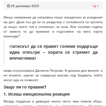
29 декември 2023
1
Имаш намерение да направиш нещо грандиозно за рождения
му ден. Дали пък да не се разделиш с половината си заплата
за нещо, което той е споменал, че иска. Или половин година
от живота ти да премине в подготвяне на мега парти
изненада?
Н
атискът да се правят големи подаръци
идва отвътре – хората се стремят да
впечатляват
казва психоложката Даниела Петрова. В днешни дни жените, а
не мъжете, харчат за подаръци масово над бюджета, който
могат ада си позволят.
Защо ли го правим?
1. Искаш емоционална реакция
Между подаръка и даващия много често има повече общо,
отколкото между подаръка и получаващия. Скъпият,