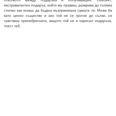
екстравагантен подарък, който му правиш, разкрива до голяма
степен как искаш да бъдеш възприемана самата ти. Може би
като ценно същество и ако той не се трогне до сълзи, се
чувстваш пренебрегната, защото той не е харесал подаръка,
тоест теб.