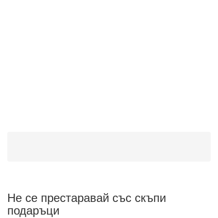
Не се престаравай със скъпи
подаръци