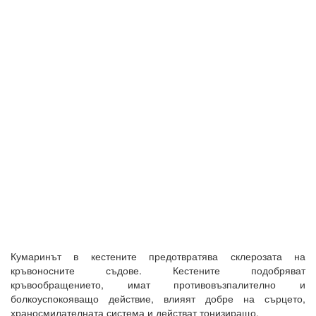
Кумаринът в кестените предотвратява склерозата на
кръвоносните съдове. Кестените подобряват
кръвообращението, имат противовъзпалително и
болкоуспокояващо действие, влияят добре на сърцето,
храносмилателната система и действат тонизиращо.