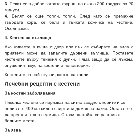
3
. Пекат се в добре загрята фурна, на около 200 градуса за 20
минути.
4
. Белят се още топли, топли. След като се премахне
твърдата кора, се бели и тънката кожичка на кестена.
Осоляваме.
4. Кестен на въглища
Ако живеете в къща с двор или пък се събирате на вила с
приятели може да запалите дървени въглища. Поставете
кестените върху тенекия с дупки. Няма защо да се лъжем,
опушеният вкус на кестени е неповторим.
Кестените са най-вкусни, когато са топли.
Лечебни рецепти с кестени
За костни заболявания
Няколко кестена се нарязват на ситно заедно с корите и се
поливат с 400 мл силен спирт или домашна ракия. Остават се
да престоят една седмица. С тази настойка се разтриват
болните места.
За язва