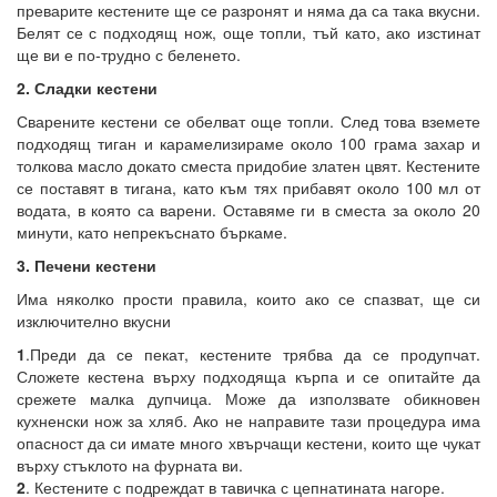
преварите кестените ще се разронят и няма да са така вкусни.
Белят се с подходящ нож, още топли, тъй като, ако изстинат
ще ви е по-трудно с беленето.
2. Сладки кестени
Сварените кестени се обелват още топли. След това вземете
подходящ тиган и карамелизираме около 100 грама захар и
толкова масло докато сместа придобие златен цвят. Кестените
се поставят в тигана, като към тях прибавят около 100 мл от
водата, в която са варени. Оставяме ги в сместа за около 20
минути, като непрекъснато бъркаме.
3. Печени кестени
Има няколко прости правила, които ако се спазват, ще си
изключително вкусни
1
.Преди да се пекат, кестените трябва да се продупчат.
Сложете кестена върху подходяща кърпа и се опитайте да
срежете малка дупчица. Може да използвате обикновен
кухненски нож за хляб. Ако не направите тази процедура има
опасност да си имате много хвърчащи кестени, които ще чукат
върху стъклото на фурната ви.
2
. Кестените с подреждат в тавичка с цепнатината нагоре.