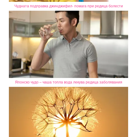
Чудната подправка джинджифил- помага при редица болести
Японско чудо – чаша топла вода лекува редица заболявания