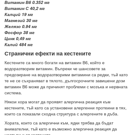
Витамин В6 0.352 мг
Витамин С 40,2 мг
Калций 19 мг
Магнезий 30 мг
Желязо 0.94 мг
Фосфор 38 мг
Цинк 0,49 мг
Калий 484 мг
Странични ефекти на кестените
Кестените са много богати на витамин В6, който е
водоразтворим витамин. Въпреки че шансовете за
предозиране на водоразтворими витамини са редки, тъй като
те не се съхраняват в тялото, дългосрочните завишени дози
витамин В6 може да причинят проблеми с мозъка и нервната
система.
Някои хора могат да проявят алергична реакция към
кестените, тъй като са установени алергенни протеини в тях,
които са показали сходна структура с алергените в дъба.
Хората, които са алергични към, ядки трябва да бъдат
внимателни, тъй като е възможно алергична реакция да
настъпи и от кестените.