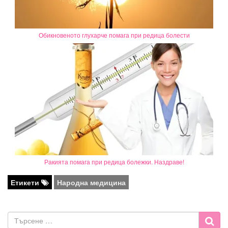
Обикновеното глухарче помага при редица болести
Ракията помага при редица болежки. Наздраве!
Етикети
Народна медицина