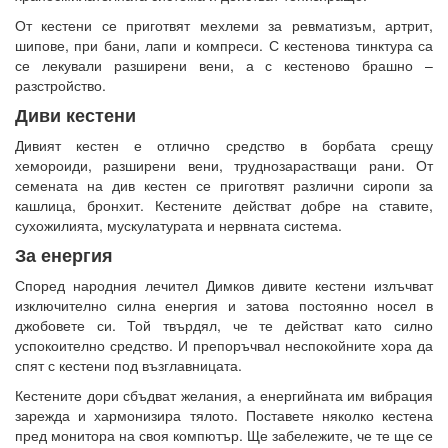
От кестени се приготвят мехлеми за ревматизъм, артрит,
шипове, при бани, лапи и компреси. С кестенова тинктура са
се лекували разширени вени, а с кестеново брашно –
разстройство.
Диви кестени
Дивият кестен е отлично средство в борбата срещу
хемороиди, разширени вени, труднозарастващи рани. От
семената на див кестен се приготвят различни сиропи за
кашлица, бронхит. Кестените действат добре на ставите,
сухожилията, мускулатурата и нервната система.
За енергия
Според народния лечител Димков дивите кестени излъчват
изключително силна енергия и затова постоянно носел в
джобовете си. Той твърдял, че те действат като силно
успокоително средство. И препоръчвал неспокойните хора да
спят с кестени под възглавницата.
Кестените дори сбъдват желания, а енергийната им вибрация
зарежда и хармонизира тялото. Поставете няколко кестена
пред монитора на своя компютър. Ще забележите, че те ще се