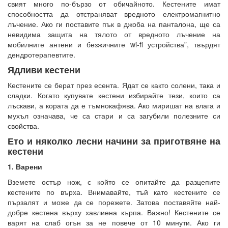
свият много по-бързо от обичайното. Кестените имат
способността да отстраняват вредното електромагнитно
лъчение. Ако ги поставите пък в джоба на панталона, ще са
невидима защита на тялото от вредното лъчение на
мобилните антени и безжичните wi-fi устройства”, твърдят
дендротерапевтите.
Ядливи кестени
Кестените се берат през есента. Ядат се както солени, така и
сладки. Когато купувате кестени избирайте тези, които са
лъскави, а кората да е тъмнокафява. Ако миришат на влага и
мухъл означава, че са стари и са загубили полезните си
свойства.
Ето и няколко лесни начини за приготвяне на
кестени
1. Варени
Вземете остър нож, с който се опитайте да разцепите
кестените по върха. Внимавайте, тъй като кестените се
пързалят и може да се порежете. Затова поставяйте най-
добре кестена върху хавлиена кърпа. Важно! Кестените се
варят на слаб огън за не повече от 10 минути. Ако ги