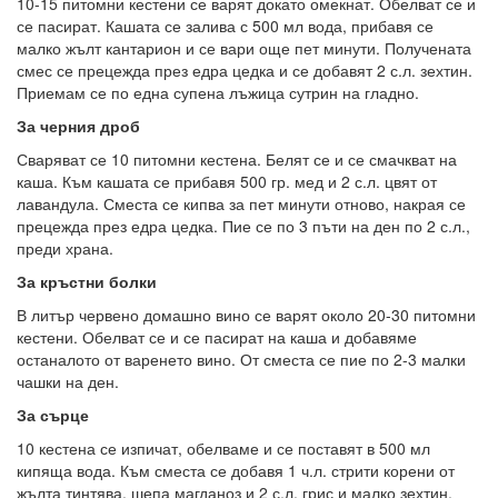
10-15 питомни кестени се варят докато омекнат. Обелват се и
се пасират. Кашата се залива с 500 мл вода, прибавя се
малко жълт кантарион и се вари още пет минути. Получената
смес се прецежда през едра цедка и се добавят 2 с.л. зехтин.
Приемам се по една супена лъжица сутрин на гладно.
За черния дроб
Сваряват се 10 питомни кестена. Белят се и се смачкват на
каша. Към кашата се прибавя 500 гр. мед и 2 с.л. цвят от
лавандула. Сместа се кипва за пет минути отново, накрая се
прецежда през едра цедка. Пие се по 3 пъти на ден по 2 с.л.,
преди храна.
За кръстни болки
В литър червено домашно вино се варят около 20-30 питомни
кестени. Обелват се и се пасират на каша и добавяме
останалото от варенето вино. От сместа се пие по 2-3 малки
чашки на ден.
За сърце
10 кестена се изпичат, обелваме и се поставят в 500 мл
кипяща вода. Към сместа се добавя 1 ч.л. стрити корени от
жълта тинтява, шепа магданоз и 2 с.л. грис и малко зехтин.