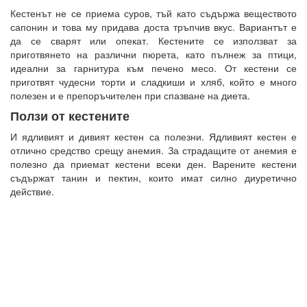
Кестенът не се приема суров, тъй като съдържа веществото
сапонин и това му придава доста тръпчив вкус. Вариантът е
да се сварят или опекат. Кестените се използват за
приготвянето на различни пюрета, като пълнеж за птици,
идеални за гарнитура към печено месо. От кестени се
приготвят чудесни торти и сладкиши и хляб, който е много
полезен и е препоръчителен при спазване на диета.
Ползи от кестените
И ядливият и дивият кестен са полезни. Ядливият кестен е
отлично средство срещу анемия. За страдащите от анемия е
полезно да приемат кестени всеки ден. Варените кестени
съдържат танин и пектин, които имат силно диуретично
действие.