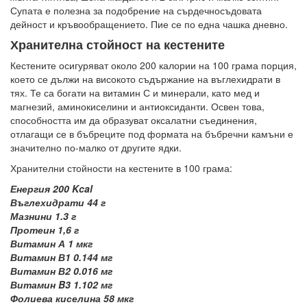
Супата е полезна за подобрение на сърдечносъдовата
дейност и кръвообращението. Пие се по една чашка дневно.
Хранителна стойност на кестените
Кестените осигуряват около 200 калории на 100 грама порция,
което се дължи на високото съдържание на въглехидрати в
тях. Те са богати на витамин С и минерали, като мед и
магнезий, аминокиселини и антиоксиданти. Освен това,
способността им да образуват оксалатни съединения,
отлагащи се в бъбреците под формата на бъбречни камъни е
значително по-малко от другите ядки.
Хранителни стойности на кестените в 100 грама:
Енергия 200 Kcal
Въглехидрати 44 г
Мазнини 1.3 г
Протеин 1,6 г
Витамин А 1 мкг
Витамин В1 0.144 мг
Витамин В2 0.016 мг
Витамин B3 1.102 мг
Фолиева киселина 58 мкг