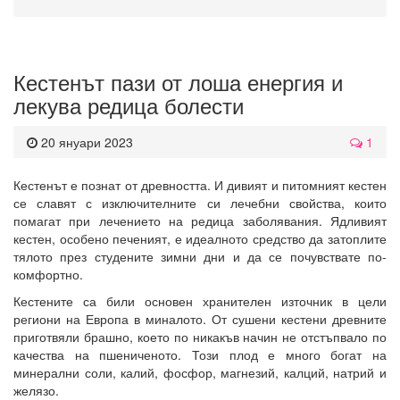
Кестенът пази от лоша енергия и
лекува редица болести
20 януари 2023
1
Кестенът е познат от древността. И дивият и питомният кестен
се славят с изключителните си лечебни свойства, които
помагат при лечението на редица заболявания. Ядливият
кестен, особено печеният, е идеалното средство да затоплите
тялото през студените зимни дни и да се почувствате по-
комфортно.
Кестените са били основен хранителен източник в цели
региони на Европа в миналото. От сушени кестени древните
приготвяли брашно, което по никакъв начин не отстъпвало по
качества на пшениченото. Този плод е много богат на
минерални соли, калий, фосфор, магнезий, калций, натрий и
желязо.