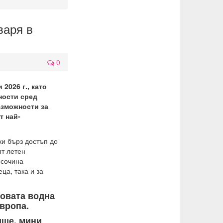
варя в
0
2026 г., като
ности сред
ъзможности за
т най-
ки бърз достъп до
т летен
исочина
ца, така и за
ровата водна
Европа.
ище, мини