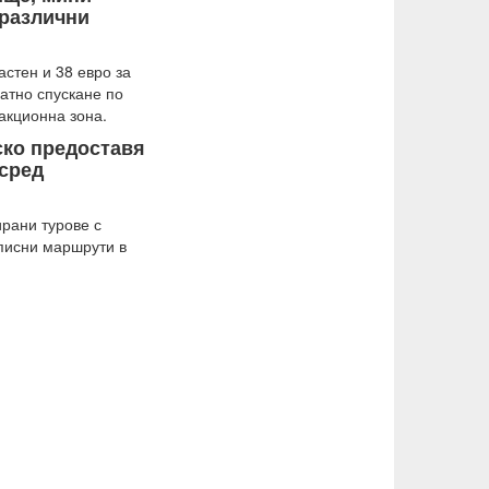
 различни
астен и 38 евро за
ратно спускане по
акционна зона.
ско предоставя
 сред
ирани турове с
писни маршрути в