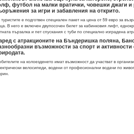
олф, футбол на малки вратички, човешки джаги и
ъоръжения за игри и забавления на открито.
 туристите е подготвен специален пакет на цена от 59 евро за възр
ца. В него е включен двупосочен билет за кабинковия лифт, еднок
тната пързалка и пет спускания с туби по специално изградена атр
аред с атракционите на Бъндеришка поляна, Бан
азнообразни възможности за спорт и активности
риродата.
бителите на колоезденето имат възможност да участват в организ
ектрически велосипеди, водени от професионални водачи по живо
рин.