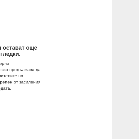
н остават още
гледки.
дерна
анско продължава да
вителите на
крепен от засиления
одата.