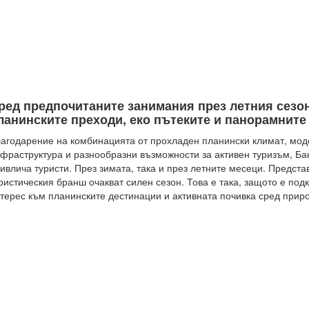
ред предпочитаните занимания през летния сезо
ланинските преходи, еко пътеките и панорамните 
агодарение на комбинацията от прохладен планински климат, мо
фраструктура и разнообразни възможности за активен туризъм, Б
ивлича туристи. През зимата, така и през летните месеци. Предста
ристическия бранш очакват силен сезон. Това е така, защото е под
терес към планинските дестинации и активната почивка сред прир