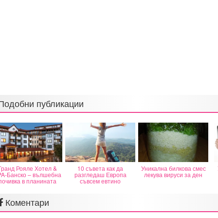
Подобни публикации
Гранд Рояле Хотел &
10 съвета как да
Уникална билкова смес
A-Банско – вълшебна
разгледаш Европа
лекува вируси за ден
почивка в планината
съвсем евтино
Коментари