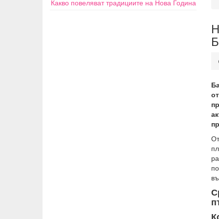
Какво повеляват традициите на Нова Година
Н
Б
Ба
от
пр
ак
пр
От
пл
ра
по
въ
С
п
К