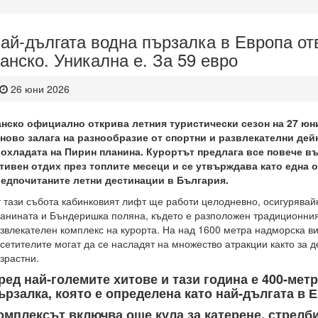
ай-дългата водна пързалка в Европа от
анско. Уникална е. За 59 евро
26 юни 2026
нско официално открива летния туристически сезон на 27 юни 
ново залага на разнообразие от спортни и развлекателни дей
охладата на Пирин планина. Курортът предлага все повече в
тивен отдих през топлите месеци и се утвърждава като една о
едпочитаните летни дестинации в България.
 тази събота кабинковият лифт ще работи целодневно, осигурявай
анината и Бъндеришка поляна, където е разположен традиционния
звлекателен комплекс на курорта. На над 1600 метра надморска в
сетителите могат да се насладят на множество атракции както за де
зрастни.
ред най-големите хитове и тази година е 400-мет
ързалка, която е определена като най-дългата в 
омплексът включва още кула за катерене, стрелб