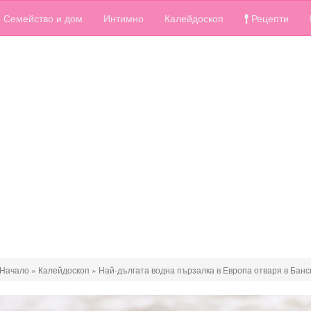
Семейство и дом
Интимно
Калейдоскоп
Рецепти
Начало
»
Калейдоскоп
»
Най-дългата водна пързалка в Европа отваря в Банск