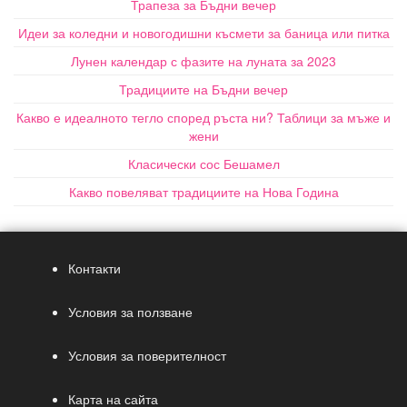
Трапеза за Бъдни вечер
Идеи за коледни и новогодишни късмети за баница или питка
Лунен календар с фазите на луната за 2023
Традициите на Бъдни вечер
Какво е идеалното тегло според ръста ни? Таблици за мъже и
жени
Класически сос Бешамел
Какво повеляват традициите на Нова Година
Контакти
Условия за ползване
Условия за поверителност
Карта на сайта