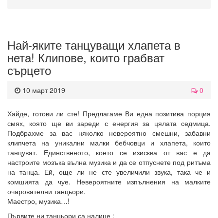
Най-яките танцуващи хлапета в
нета! Клипове, които грабват
сърцето
10 март 2019
0
Хайде, готови ли сте! Предлагаме Ви една позитива порция
смях, която ще ви зареди с енергия за цялата седмица.
Подбрахме за вас няколко невероятно смешни, забавни
клипчета на уникални малки бебчовци и хлапета, които
танцуват. Единственото, което се изисква от вас е да
настроите мозъка вълна музика и да се отпуснете под ритъма
на танца. Ей, още ли не сте увеличили звука, така че и
комшията да чуе. Невероятните изпълнения на малките
очарователни танцьори.
Маестро, музика…!
Първите ни танцьори са налице :