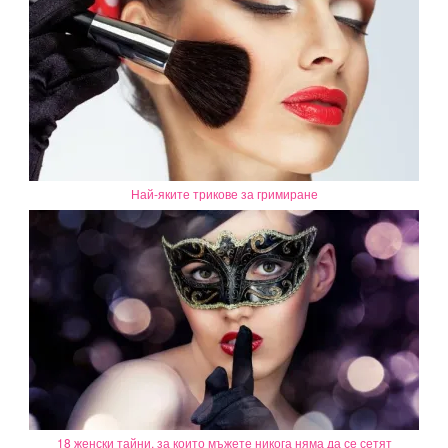
Най-яките трикове за гримиране
18 женски тайни, за които мъжете никога няма да се сетят