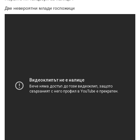
Две невероятни млади госпожици