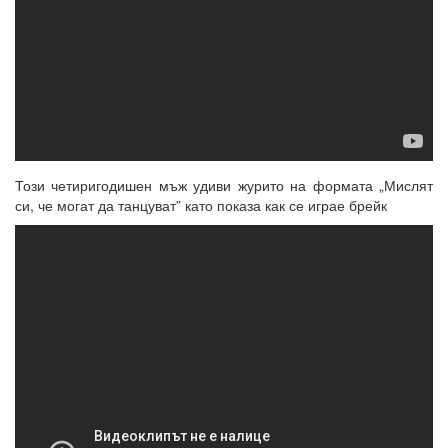
Този четиригодишен мъж удиви журито на формата „Мислят
си, че могат да танцуват” като показа как се играе брейк