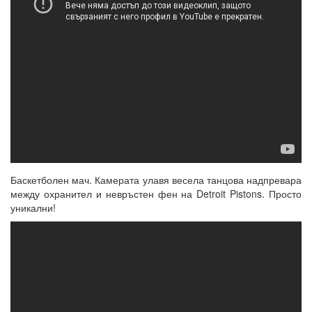
Баскетболен мач. Камерата улавя весела танцова надпревара
между охранител и невръстен фен на Detroit Pistons. Просто
уникални!