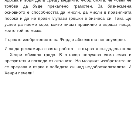
трябва да бъде прекалено грамотен. За бизнесмена
основното е способността да мисли, да мисли в правилната
посока и да не прави глупави грешки в бизнеса си. Така ще
успее да наеме хора, които пишат правилно и вършат неща,
които той не може.
Първото изобретението на Форд е абсолютно непопулярно.
И за да рекламира своята работа – с първата създадена кола
– Хенри обикаля града. В отговор получава само смях и
презрителни погледи от околните. Но младият изобретател не
се предава и вярва в победата си над недоброжелателите. И
Хенри печели!