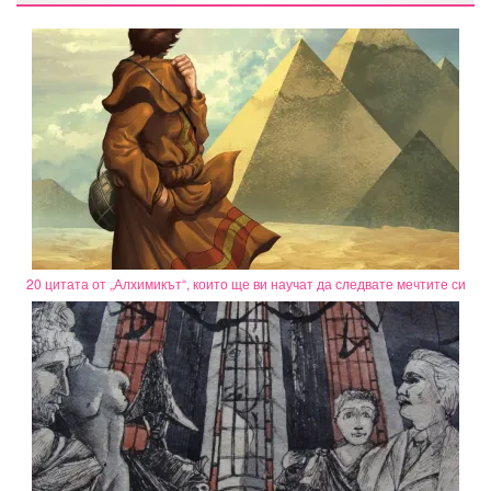
20 цитата от „Алхимикът“, които ще ви научат да следвате мечтите си