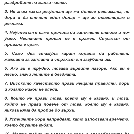
раздробите на малки части.
3. Не знам какъв резултат ще ми донесе рекламата, но
дори и да спечеля един долар – ще го инвестирам в
реклама.
4. Неуспехът е само причина да започнете отново и по-
умно. Честният провал не е срамен. Страхът от
провала е срам.
5. Само два стимула карат хората да работят:
жаждата за заплати и страхът от загубата им.
6. Ако ви е трудно, тогава вървите нагоре. Ако ви е
лесно, значи летите в бездната.
7. Високото качеството прави нещата правилни, дори
и когато никой не гледа.
8. Който не прави това, което му е казано, и този,
който не прави повече от това, което му е казано,
никога няма да пробие до върха.
9. Успешните хора напредват, като използват времето,
което другите губят.
10. Моята тайна на успеха се крие в способността да