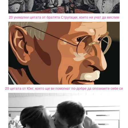
20 уникални цитата от братята Стругацки, които ни учат да мислим
20 цитата от Юнг, които ще ви помогнат по-добре да опознаете себе си