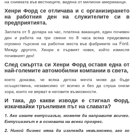
на снимката във вестниците, видяна от милиони американци.
Хенри Форд се отличава и с организирането
на работния ден на служителите си в
предприятията.
Заплата от 5 долара на час, платена ваканция, един почивен
ден и работа на три смени по 8 часа всяка предизвика
огромно търсене на работни места във фабриките на Ford.
Между другото, Хенри е първият човек, който измисля
почивният ден!
След смъртта си Хенри Форд оставя една от
най-големите автомобилни компании в света,
което доказва, че всяка детска мечта може да бъде
осъществена, независимо от всичко и без да слуша онези
хора, които не вярват в неговите възможности.
И така, до какви изводи е стигнал Форд,
изкачвайки трънливия път на славата?
1. Ако имате ентусиазъм, можете да направите всичко.
Ентусиазмът е в основата на всеки прогрес.
2. Никой бизнес няма да изглежда невъзможен, ако го