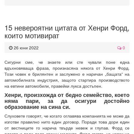
15 невероятни цитата от Хенри Форд,
които мотивират
26 юни 2022
0
Сигурни сме, че знаете или сте чували поне една
вдъхновяваща фраза, произнасяна някога от Хенри Форд.
Този човек е брилянтен и заслужено е наричан „бащата“ на
автомобилната индустрия, защото стартира производството
на евтини автомобили, правейки лукса достъпен.
Хенри, произхожда от бедно семейство, което
няма пари, за да осигури достойно
образование на сина си.
Слуховете говорят, че когато оглавява компанията не може да
изготви правилно нито един договор. Поради това дори един
от вестниците го нарича твърде невеж и глупав. Форд се
ядосва и води дела срещу медиите. Форд смята, че човек не