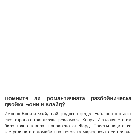
Помните ли романтичната разбойническа
двойка Бони и Клайд?
Именно Бони и Клайд най- редовно крадат Ford, което пък от
своя страна е грандиозна реклама за Хенри. И залавянето им
било точно в кола, направена от Форд. Престъпниците са
застреляни в автомобил на неговата марка, който се появил