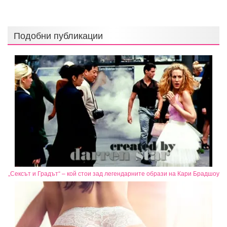
Подобни публикации
„Сексът и Градът“ – кой стои зад легендарните образи на Кари Брадшоу