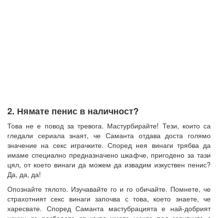
2. Нямате пенис в наличност?
Това не е повод за тревога. Мастурбирайте! Тези, които са
гледали сериала знаят, че Саманта отдава доста голямо
значение на секс играчките. Според нея винаги трябва да
имаме специално предназначено шкафче, пригодено за тази
цял, от което винаги да можем да извадим изкуствен пенис?
Да, да, да!
Опознайте тялото. Изучавайте го и го обичайте. Помнете, че
страхотният секс винаги започва с това, което знаете, че
харесвате. Според Саманта мастубрацията е най-добрият
начин да разберете от какво имате нужда под завивките с