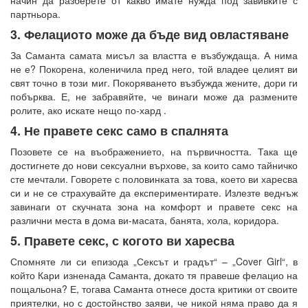
партньора.
3. Фелациото може да бъде вид овластяване
За Саманта самата мисъл за властта е възбуждаща. А нима
не е? Покорена, коленичила пред него, той владее целият ви
свят точно в този миг. Покоряването възбужда жените, дори ги
побърква. Е, не забравяйте, че винаги може да размените
ролите, ако искате нещо по-хард .
4. Не правете секс само в спалнята
Позовете се на въображението, на първичността. Така ще
достигнете до нови сексуални върхове, за които само тайничко
сте мечтали. Говорете с половинката за това, което ви харесва
си и не се страхувайте да експериментирате. Излезте веднъж
завинаги от скучната зона на комфорт и правете секс на
различни места в дома ви-масата, банята, хола, коридора.
5. Правете секс, с когото ви харесва
Спомняте ли си епизода „Сексът и градът“ – „Cover Girl“, в
който Кари изненада Саманта, докато тя правеше фелацио на
пощальона? Е, тогава Саманта отнесе доста критики от своите
приятелки, но с достойнство заяви, че никой няма право да я