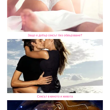
Защо е добър сексът без обвързване?
Сексът в киното и живота