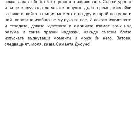
секса, а за любовта като цялостно изживяване. Със сигурност
и ви се е случвало да чакате ненужно дълго време, мислейки
за някого, който в същия момент е на другия край на града и
най- вероятно изобщо не му пука за вас. И докато изживявате
и страдате, докато чувствата и емоциите взимат връх над
разума и таите празни надежди, някъде съвсем близо
изпускате вълнуващи моменти и може би него. Затова,
следващият, моля, казва Саманта Джоунс!