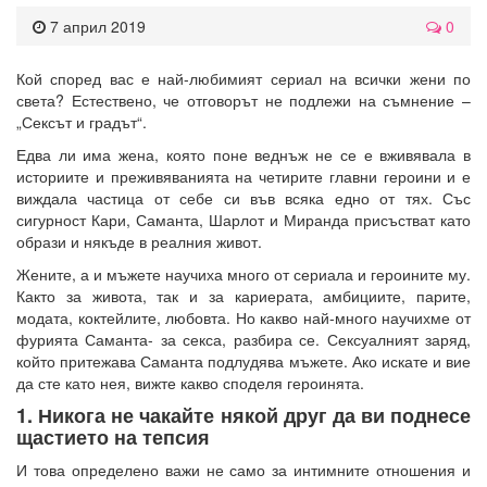
7 април 2019
0
Кой според вас е най-любимият сериал на всички жени по
света? Естествено, че отговорът не подлежи на съмнение –
„Сексът и градът“.
Едва ли има жена, която поне веднъж не се е вживявала в
историите и преживяванията на четирите главни героини и е
виждала частица от себе си във всяка едно от тях. Със
сигурност Кари, Саманта, Шарлот и Миранда присъстват като
образи и някъде в реалния живот.
Жените, а и мъжете научиха много от сериала и героините му.
Както за живота, так и за кариерата, амбициите, парите,
модата, коктейлите, любовта. Но какво най-много научихме от
фурията Саманта- за секса, разбира се. Сексуалният заряд,
който притежава Саманта подлудява мъжете. Ако искате и вие
да сте като нея, вижте какво споделя героинята.
1. Никога не чакайте някой друг да ви поднесе
щастието на тепсия
И това определено важи не само за интимните отношения и