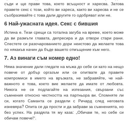
съди и ще прави това, което всъщност и харесва. Затова
правете секс с този, който ви хареса, както ви харесва и не се
съобразявайте с това дали другите го одобряват или не.
6 Най-ужасната идея. Секс с бившия
Истина е. Тези срещи са тотална загуба на време, което може
да ви размъти главата, депресира и да отвори стари рани.
Спестете си разочарованието дори неистово да желаете това
по някакъв начин да бъде вашето отмъщение към него.
7. Аз винаги съм номер едно!
Няма значение дали гледате на мъжа до себе си като на нещо
повече от добър оргазъм или се опитвате да правите
компромиси в името на връзката, не забравяйте, че най-
важното е това, което вие желаете да имате от любовта.
Никога не се подлагайте на изтезания, свързани със
съмнения относно честността на партньора ви. Спомняте ли
си, когато Саманта се раздели с Ричард след неговата
изневяра? Опита се да прости и да забрави за съмненията, но
без успех. На раздяла тя му каза: „Обичам те, но себе си
обичам повече!“.