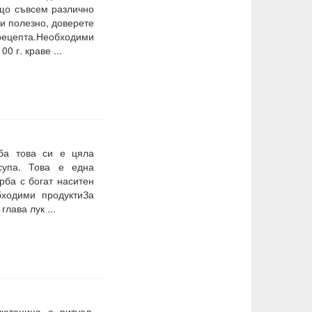
ещо съвсем различно
и полезно, доверете
цепта.Необходими
0 г. краве ...
ба това си е цяла
супа. Това е една
рба с богат наситен
бходими продуктиЗа
глава лук ...
ютеница е ритуал,