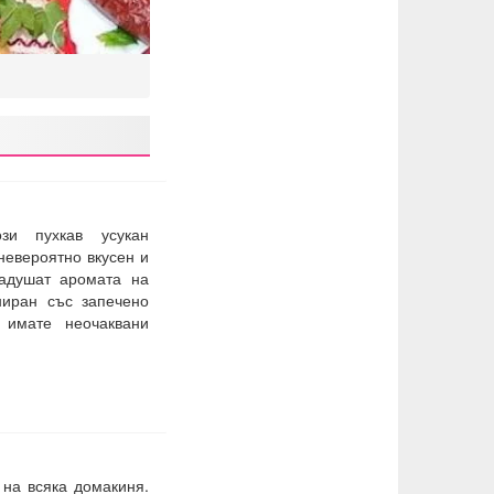
ози пухкав усукан
невероятно вкусен и
надушат аромата на
ниран със запечено
имате неочаквани
 на всяка домакиня.