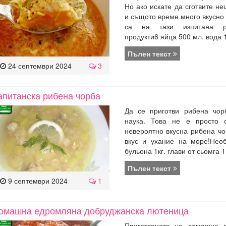
Но ако искате да сготвите н
и същото време много вкусно 
са на тази изпитана ре
продукти6 яйца 500 мл. вода 10
Пълен текст
24 септември 2024
3
апитанска рибена чорба
Да се приготви рибена чор
наука. Това не е просто 
невероятно вкусна рибена чо
вкус и ухание на море!Нео
бульона 1кг. глави от сьомга 1 
Пълен текст
9 септември 2024
1
омашна едромляна добруджанска лютеница
Приготвянето на домашна л