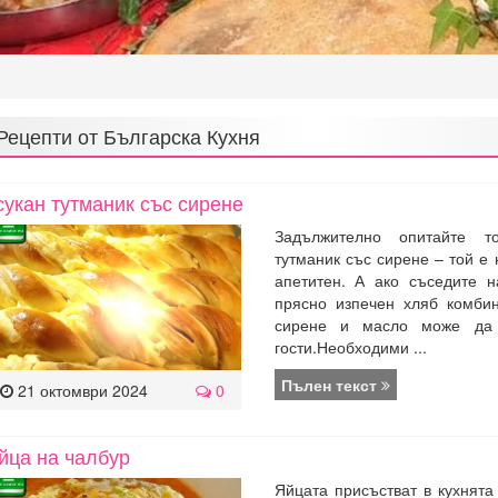
Рецепти от
Българска Кухня
сукан тутманик със сирене
Задължително опитайте т
тутманик със сирене – той е 
апетитен. А ако съседите 
прясно изпечен хляб комби
сирене и масло може да 
гости.Необходими ...
Пълен текст
21 октомври 2024
0
йца на чалбур
Яйцата присъстват в кухнята