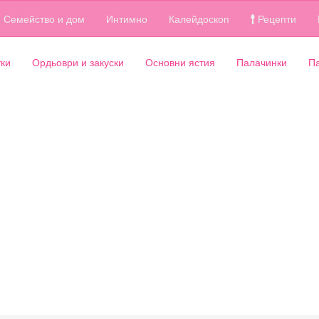
Семейство и дом
Интимно
Калейдоскоп
Рецепти
ки
Ордьоври и закуски
Основни ястия
Палачинки
П