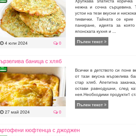
Хрупкава златиста коричка
нежна и сочна сърцевина. 
устои на тези вкусни и ниско
тиквички. Тайната се крие
паниране, идеята за която
японската кухня и ...
Пълен текст
4 юли 2024
0
ързелива баница с хляб
Всички в детството си поне 
от тази вкусна мързелива ба
стар хляб. Апетитна закачк
остави равнодушни, след ка
нея.Необходими продукти1 ста
Пълен текст
27 май 2024
0
артофени кюфтенца с джоджен