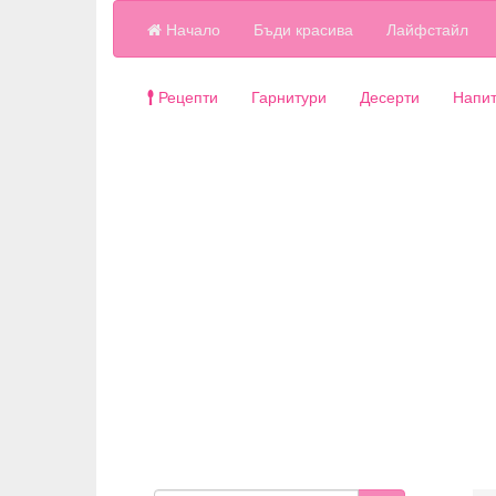
Начало
Бъди красива
Лайфстайл
Рецепти
Гарнитури
Десерти
Напит