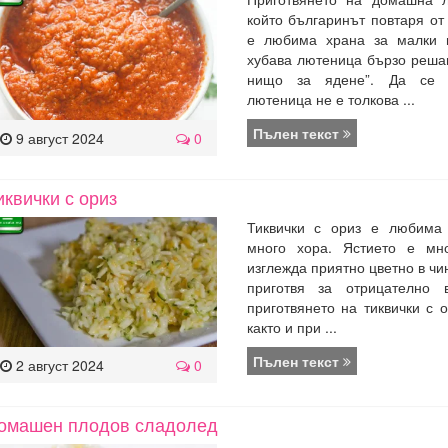
който българинът повтаря от
е любима храна за малки 
хубава лютеница бързо реша
нищо за ядене”. Да се 
лютеница не е толкова ...
Пълен текст
9 август 2024
0
иквички с ориз
Тиквички с ориз е любима
много хора. Ястието е мно
изглежда приятно цветно в чи
приготвя за отрицателно 
приготвянето на тиквички с о
както и при ...
Пълен текст
2 август 2024
0
омашен плодов сладолед