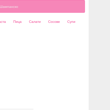
Шампанско
аста
Пица
Салати
Сосове
Супи