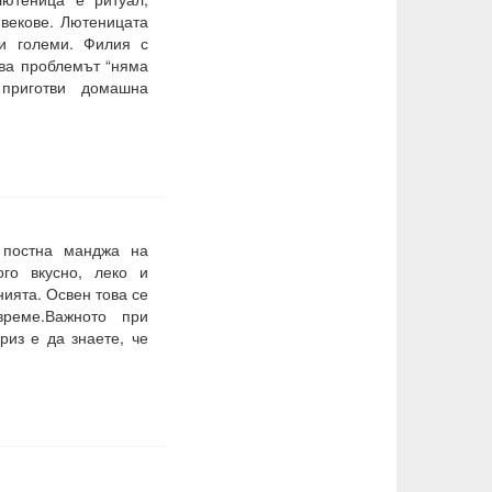
 векове. Лютеницата
и големи. Филия с
ва проблемът “няма
приготви домашна
 постна манджа на
го вкусно, леко и
нията. Освен това се
време.Важното при
риз е да знаете, че