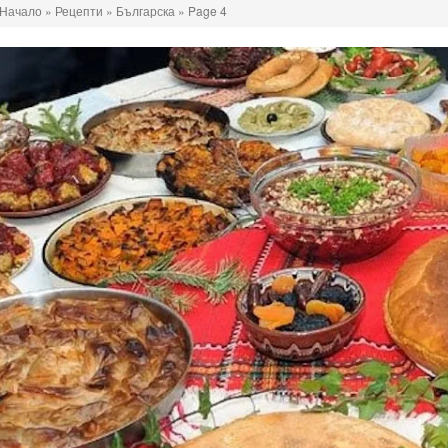
Начало
»
Рецепти
»
Българска
»
Page 4