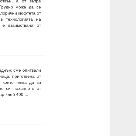
 отвън, а от вътре
Трудно може да се
калорични кюфтета от
 в технологията на
 е взаимствана от
веднъж сме опитвали
ница, приготвена от
а, която няма да ви
то си похапнете от
р хляб 400 ...