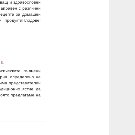
аващ и здравословен
направен с различни
рецепта за домашен
и продуктиПлодове:
на
асическите пълнени
урна, определено не
 има представителен
адиционно ястие да
която предлагаме на