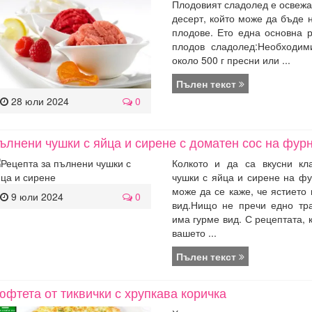
Плодовият сладолед е освеж
десерт, който може да бъде 
плодове. Ето една основна 
плодов сладолед:Необходим
около 500 г пресни или ...
Пълен текст
28 юли 2024
0
ълнени чушки с яйца и сирене с доматен сос на фур
Колкото и да са вкусни кл
чушки с яйца и сирене на ф
може да се каже, че ястието
9 юли 2024
0
вид.Нищо не пречи едно тр
има гурме вид. С рецептата, 
вашето ...
Пълен текст
юфтета от тиквички с хрупкава коричка