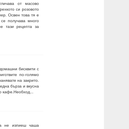
тличава от масово
рехкото си розовото
ер. Освен това тя е
 се получава много
ме тази рецепта за
 домашни бисквити с
иготвите по-голямо
ранявате на закрито.
една бърза и вкусна
о кафе.Необход...
а не изпиеш чаша