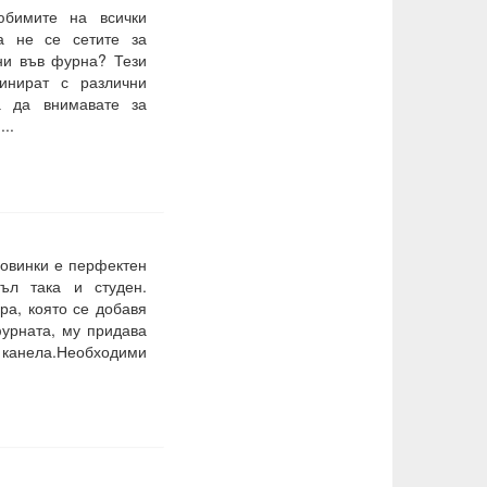
юбимите на всички
да не се сетите за
ни във фурна? Тези
инират с различни
а да внимавате за
..
ровинки е перфектен
ъл така и студен.
ра, която се добавя
фурната, му придава
анела.Необходими