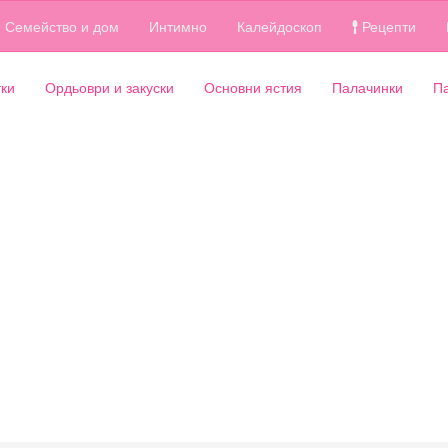
Семейство и дом
Интимно
Калейдоскоп
Рецепти
ки
Ордьоври и закуски
Основни ястия
Палачинки
П