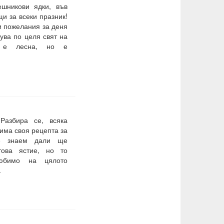
ешникови ядки, във
и за всеки празник!
и пожелания за деня
ува по целя свят на
а е лесна, но е
Разбира се, всяка
има своя рецепта за
Не знаем дали ще
това ястие, но то
юбимо на цялото
.