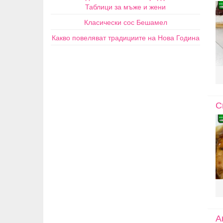
Таблици за мъже и жени
Класически сос Бешамел
Какво повеляват традициите на Нова Година
С
А