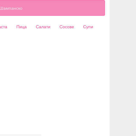
Шампанско
аста
Пица
Салати
Сосове
Супи