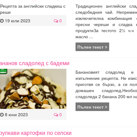
Традиционен английски сл
следобедния чай. Непремен
изключителна комбинация 
19 юли 2023
0
пресни череши и сладка к
продуктиЗа тестото 2½ ч.ч
масло ...
Пълен текст
ананов сладолед с бадеми
Банановият сладолед 
изпълнение рецепта. Не изис
приготвя се бързо, а се по
домашен сладолед.Необх
сладоледа 2 банана 200 мл нат
Пълен текст
8 юни 2023
0
рупкави картофки по селски