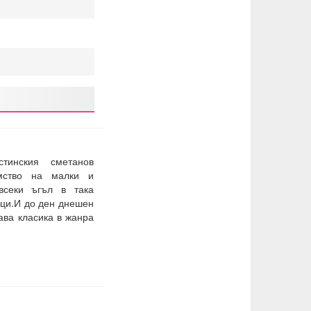
тинския сметанов
мство на малки и
всеки ъгъл в така
ци.И до ден днешен
ава класика в жанра