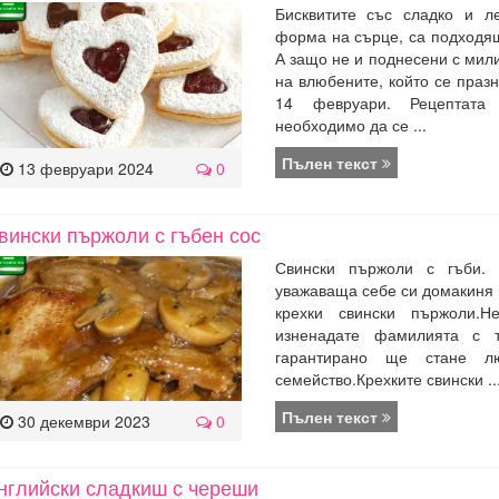
Бисквитите със сладко и л
форма на сърце, са подходящ
А защо не и поднесени с мил
на влюбените, който се празн
14 февруари. Рецептат
необходимо да се ...
Пълен текст
13 февруари 2024
0
вински пържоли с гъбен сос
Свински пържоли с гъби. 
уважаваща себе си домакиня 
крехки свински пържоли.
изненадате фамилията с 
гарантирано ще стане л
семейство.Крехките свински ..
Пълен текст
30 декември 2023
0
нглийски сладкиш с череши