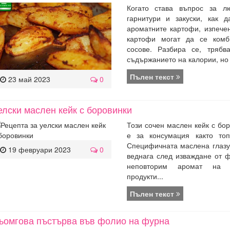
Когато става въпрос за л
гарнитури и закуски, как 
ароматните картофи, изпече
картофи могат да се комб
сосове. Разбира се, трябв
съдържанието на калории, но .
Пълен текст
23 май 2023
0
елски маслен кейк с боровинки
Този сочен маслен кейк с бо
е за консумация както топ
Специфичната маслена глазу
19 февруари 2023
0
веднага след изваждане от 
неповторим аромат на к
продукти...
Пълен текст
ьомгова пъстърва във фолио на фурна