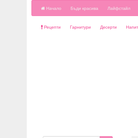
Начало
Бъди красива
Лайфстайл
Рецепти
Гарнитури
Десерти
Напит