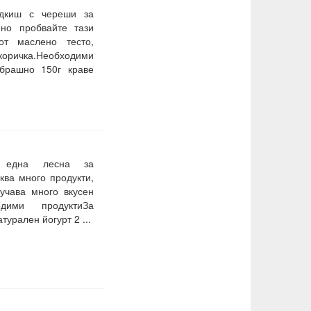
адкиш с череши за
но пробвайте тази
от маслено тесто,
оричка.Необходими
 брашно 150г краве
е една лесна за
ква много продукти,
лучава много вкусен
одими продуктиЗа
урален йогурт 2 ...