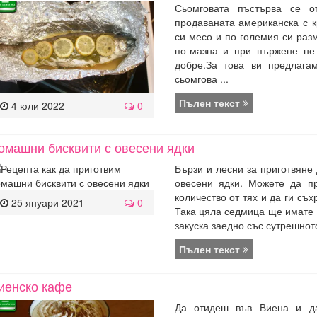
Сьомговата пъстърва се о
продаваната американска с к
си месо и по-големия си разм
по-мазна и при пържене не
добре.За това ви предлага
сьомгова ...
Пълен текст
4 юли 2022
0
омашни бисквити с овесени ядки
Бързи и лесни за приготвяне
овесени ядки. Можете да пр
количество от тях и да ги съх
25 януари 2021
0
Така цяла седмица ще имате 
закуска заедно със сутрешнот
Пълен текст
иенско кафе
Да отидеш във Виена и д