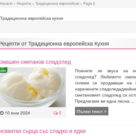
Начало
»
Рецепти
»
Традиционна европейска
»
Page 2
Рецепти от
Традиционна европейска Кухня
омашен сметанов сладолед
Помните ли вкуса на ис
сладолед? Любимото лако
големи се продаваше на 
наречените сладоледаджийни
сметановият сладолед си ост
Предлагаме ви една лесна ...
Пълен текст
10 юни 2024
0
исквитки сърца със сладко и ядки