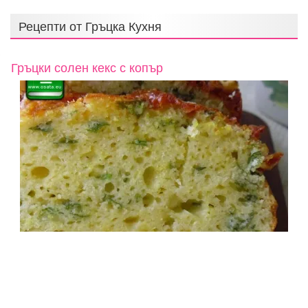
Рецепти от
Гръцка Кухня
Гръцки солен кекс с копър