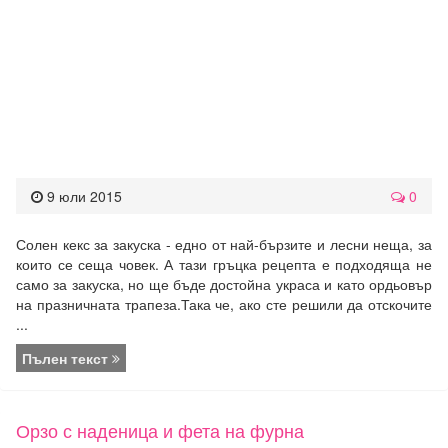
9 юли 2015
0
Солен кекс за закуска - едно от най-бързите и лесни неща, за
които се сеща човек. А тази гръцка рецепта е подходяща не
само за закуска, но ще бъде достойна украса и като ордьовър
на празничната трапеза.Така че, ако сте решили да отскочите
...
Пълен текст
Орзо с наденица и фета на фурна