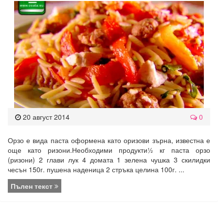
20 август 2014
0
Орзо е вида паста оформена като оризови зърна, известна е
още като ризони.Необходими продукти½ кг паста орзо
(ризони) 2 глави лук 4 домата 1 зелена чушка 3 скилидки
чесън 150г. пушена наденица 2 стръка целина 100г. ...
Пълен текст