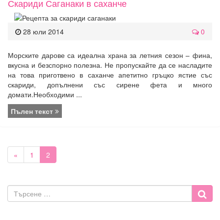
Скариди Саганаки в саханче
28 юли 2014
0
Морските дарове са идеална храна за летния сезон – фина,
вкусна и безспорно полезна. Не пропускайте да се насладите
на това приготвено в саханче апетитно гръцко ястие със
скариди, допълнени със сирене фета и много
домати.Необходими ...
Пълен текст
«
1
2