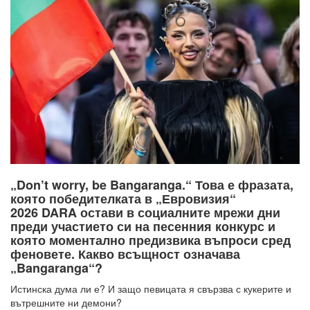
„Don’t worry, be Bangaranga.“ Това е фразата,
която победителката в „Евровизия“
2026 DARA остави в социалните мрежи дни
преди участието си на песенния конкурс и
която моментално предизвика въпроси сред
феновете. Какво всъщност означава
„Bangaranga“?
Истинска дума ли е? И защо певицата я свързва с кукерите и
вътрешните ни демони?