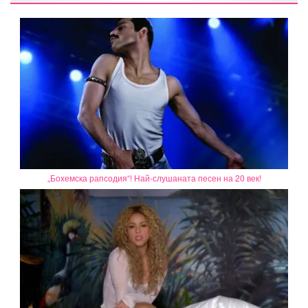
„Бохемска рапсодия“! Най-слушаната песен на 20 век!