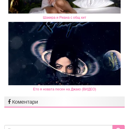
Шакира и Риана с общ хит
Ето я новата песен на Джако (ВИДЕО)
Коментари