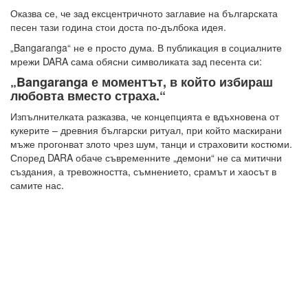
Оказва се, че зад ексцентричното заглавие на българската
песен тази година стои доста по-дълбока идея.
„Bangaranga“ не е просто дума. В публикация в социалните
мрежи DARA сама обясни символиката зад песента си:
„Bangaranga е моментът, в който избираш
любовта вместо страха.“
Изпълнителката разказва, че концепцията е вдъхновена от
кукерите – древния български ритуал, при който маскирани
мъже прогонват злото чрез шум, танци и страховити костюми.
Според DARA обаче съвременните „демони“ не са митични
създания, а тревожността, съмнението, срамът и хаосът в
самите нас.