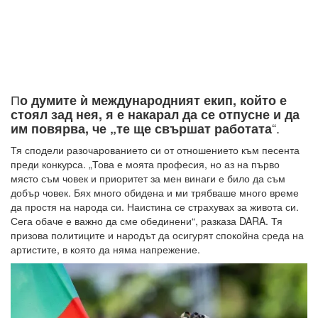
П
о думите ѝ международният екип, който е
стоял зад нея, я е накарал да се отпусне и да
“.
им повярва, че „те ще свършат работата
Тя сподели разочарованието си от отношението към песента
преди конкурса. „Това е моята професия, но аз на първо
място съм човек и приоритет за мен винаги е било да съм
добър човек. Бях много обидена и ми трябваше много време
да простя на народа си. Наистина се страхувах за живота си.
Сега обаче е важно да сме обединени“, разказа DARA. Тя
призова политиците и народът да осигурят спокойна среда на
артистите, в която да няма напрежение.