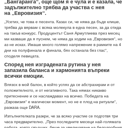
„Бангаранга“, още щом я е чула и е казала, че
задължително трябва да участва с нея
на „Евровизия“.
„Усетих, че това е песента. Казах си, че няма да бъде клише,
трябва да вярвам с всяка молекула в една песен, за да отида
на такъв конкурс. Продуцентът Саня Армутлиева през месец
ми казваше да я пуснем, че няма да ходим на „Евровизия“, но
аз не исках. Имаше много голямо напрежение в рамките на 4
дни на полуфинала и финала, бях останала без глас“,
споделя певицата.
Според нея изградената рутина у нея
запазила баланса и хармонията въпреки
всички емоции.
Влязох в мой балон, в който успях да се абстрахирам и от
положителното, и от негативното. Така нямах никакво
притеснение и се наслаждавах на всичко. Победата на
„Евровизия“ е магически момент, но не е плод на ритуали“,
разказа още DARA.
Изпълнителката разкри, че за всяко участие се подготвя три
часа предварително. „През последните месеци най-голямата
работа, която свърших, беше за увеличаване на белодробния