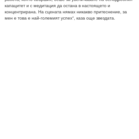
капацитет и с медитация да остана в настоящето и
концентрирана. На сцената нямах никакво притеснение, за
мен е това е най-големият успех“, каза още звездата.