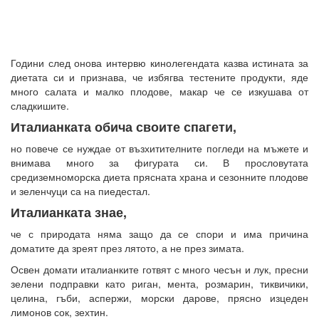
Години след онова интервю кинолегендата казва истината за
диетата си и признава, че избягва тестените продукти, яде
много салата и малко плодове, макар че се изкушава от
сладкишите.
Италианката обича своите спагети,
но повече се нуждае от възхитителните погледи на мъжете и
внимава много за фигурата си. В прословутата
средиземноморска диета прясната храна и сезонните плодове
и зеленчуци са на пиедестал.
Италианката знае,
че с природата няма защо да се спори и има причина
доматите да зреят през лятото, а не през зимата.
Освен домати италианките готвят с много чесън и лук, пресни
зелени подправки като риган, мента, розмарин, тиквичики,
целина, гъби, аспержи, морски дарове, прясно изцеден
лимонов сок, зехтин.