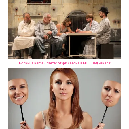
„Болница накрай света“ откри сезона в МГТ „Зад канала”