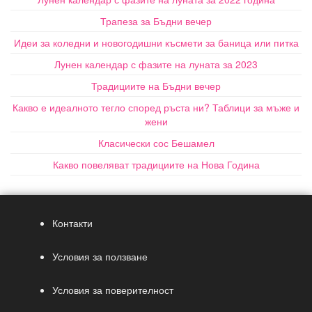
Трапеза за Бъдни вечер
Идеи за коледни и новогодишни късмети за баница или питка
Лунен календар с фазите на луната за 2023
Традициите на Бъдни вечер
Какво е идеалното тегло според ръста ни? Таблици за мъже и
жени
Класически сос Бешамел
Какво повеляват традициите на Нова Година
Контакти
Условия за ползване
Условия за поверителност