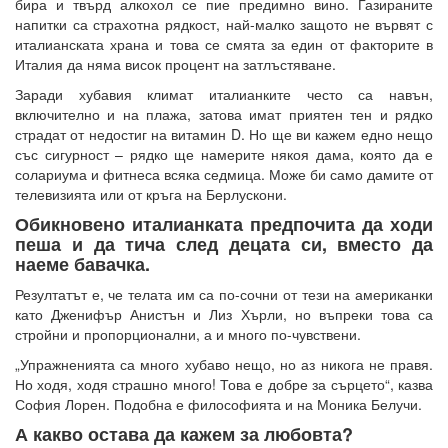
бира и твърд алкохол се пие предимно вино. Газираните
напитки са страхотна рядкост, най-малко защото не вървят с
италианската храна и това се смята за един от факторите в
Италия да няма висок процент на затлъстяване.
Заради хубавия климат италианките често са навън,
включително и на плажа, затова имат приятен тен и рядко
страдат от недостиг на витамин D. Но ще ви кажем едно нещо
със сигурност – рядко ще намерите някоя дама, която да е
солариума и фитнеса всяка седмица. Може би само дамите от
телевизията или от кръга на Берлускони.
Обикновено италианката предпочита да ходи
пеша и да тича след децата си, вместо да
наеме бавачка.
Резултатът е, че телата им са по-сочни от тези на американки
като Дженифър Анистън и Лиз Хърли, но въпреки това са
стройни и пропорционални, а и много по-чувствени.
„Упражненията са много хубаво нещо, но аз никога не правя.
Но ходя, ходя страшно много! Това е добре за сърцето“, казва
София Лорен. Подобна е философията и на Моника Белучи.
А какво остава да кажем за любовта?