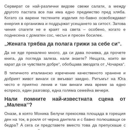
Сервират се най-различни видове свежи салати, а между
другото пастата все пак има едно предимство пред хляба.
Когато са варени тестените изделия по-бавно освобождават
енергия в организма и поддържат усещането за ситост. Затова
чиния спагети не е краят на света – особено, когато е
поднесена с доматен сос, чесън и пресен босилек.
„Жената трябва да полага грижи за себе си“.
Да не яде прекалено много, да си дава почивка, да прочете
книга, да погледа залеза. нали знаете? Нещата, които ви
карат да се чувствате добре“, обобщава звездата от „Чочарка“.
В типичното италианско изречение качественото хранене и
добрият живот винаги се вмъкват заедно. Ритъмът на Юга
често е приятно ленив и там винаги има време за едно
еспресо, един разговор, една голяма семейна вечеря.
Нали помните най-известната сцена от
„Малена“?
Онази, в която Моника Белучи прекосява площада в горещия
ден на ток, в рокля от черна дантела и с бавно полюшващи се
бедра? А сега си представете вместо това да препускаше с