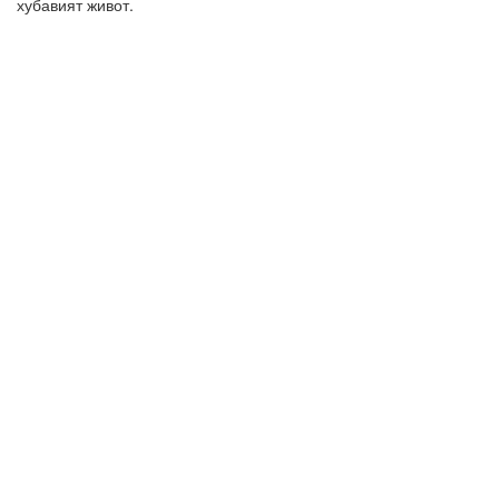
хубавият живот.