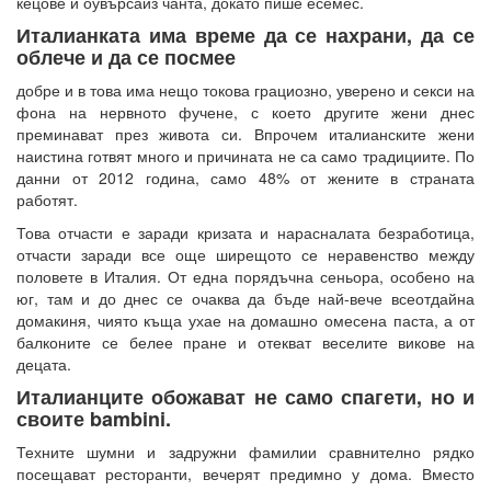
кецове и оувърсайз чанта, докато пише есемес.
Италианката има време да се нахрани, да се
облече и да се посмее
добре и в това има нещо токова грациозно, уверено и секси на
фона на нервното фучене, с което другите жени днес
преминават през живота си. Впрочем италианските жени
наистина готвят много и причината не са само традициите. По
данни от 2012 година, само 48% от жените в страната
работят.
Това отчасти е заради кризата и нарасналата безработица,
отчасти заради все още ширещото се неравенство между
половете в Италия. От една порядъчна сеньора, особено на
юг, там и до днес се очаква да бъде най-вече всеотдайна
домакиня, чиято къща ухае на домашно омесена паста, а от
балконите се белее пране и отекват веселите викове на
децата.
Италианците обожават не само спагети, но и
своите bambini.
Техните шумни и задружни фамилии сравнително рядко
посещават ресторанти, вечерят предимно у дома. Вместо