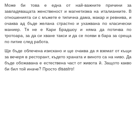
Може би това е една от най-важните причини за
завладяващата женственост и магнетизма на италианките. В
отношенията си с мъжете е типична дама, макар и ревнива, и
очаква ад бъде желана страстно и ухажвана по класически
маниер. Тя не е Кари Брадшоу и няма да потичва по
тротоара, за да си хване такси и да се появи в бара за среща
по питие след работа.
Ще бъде облечена изискано и ще очаква да я вземат от къщи
за вечеря в ресторант, където храната и виното са на ниво. Да
бъде обожавана е естествена част от живота й. Защото какво
би бил той иначе? Просто disastro!