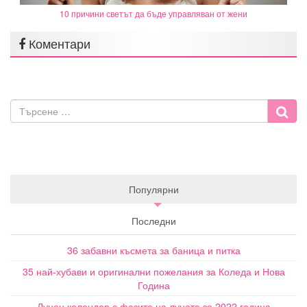
10 причини светът да бъде управляван от жени
Коментари
Популярни
Последни
36 забавни късмета за баница и питка
35 най-хубави и оригинални пожелания за Коледа и Нова
Година
Лунен календар с фазите на луната за 2022 година