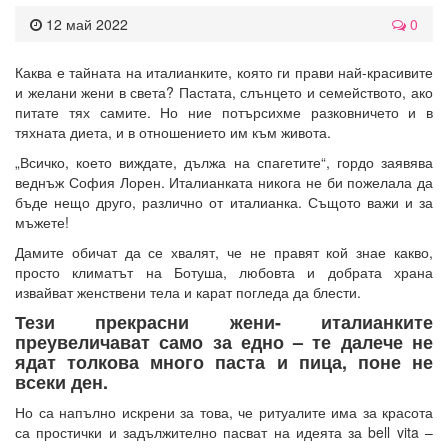
12 май 2022
0
Каква е тайната на италианките, която ги прави най-красивите
и желани жени в света? Пастата, слънцето и семейството, ако
питате тях самите. Но ние потърсихме разковничето и в
тяхната диета, и в отношението им към живота.
„Всичко, което виждате, дължа на спагетите“, гордо заявява
веднъж София Лорен. Италианката никога не би пожелала да
бъде нещо друго, различно от италианка. Същото важи и за
мъжете!
Дамите обичат да се хвалят, че не правят кой знае какво,
просто климатът на Ботуша, любовта и добрата храна
извайват женствени тела и карат погледа да блести.
Тези прекрасни жени- италианките
преувеличават само за едно – те далече не
ядат толкова много паста и пица, поне не
всеки ден.
Но са напълно искрени за това, че ритуалите има за красота
са простички и задължително пасват на идеята за bell vita –