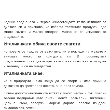
Години след онова интервю кинолегендата казва истината за
диетата си и признава, че избягва тестените продукти, яде
много салата и малко плодове, макар че се изкушава от
сладкишите.
Италианката обича своите спагети,
но повече се нуждае от възхитителните погледи на мъжете и
внимава много за фигурата си. В прословутата
средиземноморска диета прясната храна и сезонните плодове
и зеленчуци са на пиедестал.
Италианката знае,
че с природата няма защо да се спори и има причина
доматите да зреят през лятото, а не през зимата.
Освен домати италианките готвят с много чесън и лук, пресни
зелени подправки като риган, мента, розмарин, тиквичики,
целина, гъби, аспержи, морски дарове, прясно изцеден
лимонов сок, зехтин.