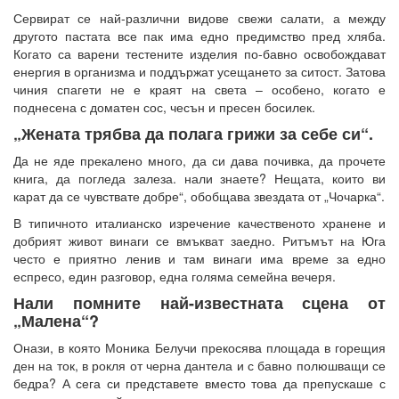
Сервират се най-различни видове свежи салати, а между
другото пастата все пак има едно предимство пред хляба.
Когато са варени тестените изделия по-бавно освобождават
енергия в организма и поддържат усещането за ситост. Затова
чиния спагети не е краят на света – особено, когато е
поднесена с доматен сос, чесън и пресен босилек.
„Жената трябва да полага грижи за себе си“.
Да не яде прекалено много, да си дава почивка, да прочете
книга, да погледа залеза. нали знаете? Нещата, които ви
карат да се чувствате добре“, обобщава звездата от „Чочарка“.
В типичното италианско изречение качественото хранене и
добрият живот винаги се вмъкват заедно. Ритъмът на Юга
често е приятно ленив и там винаги има време за едно
еспресо, един разговор, една голяма семейна вечеря.
Нали помните най-известната сцена от
„Малена“?
Онази, в която Моника Белучи прекосява площада в горещия
ден на ток, в рокля от черна дантела и с бавно полюшващи се
бедра? А сега си представете вместо това да препускаше с