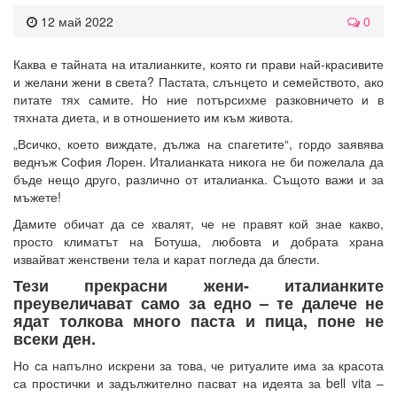
12 май 2022
0
Каква е тайната на италианките, която ги прави най-красивите
и желани жени в света? Пастата, слънцето и семейството, ако
питате тях самите. Но ние потърсихме разковничето и в
тяхната диета, и в отношението им към живота.
„Всичко, което виждате, дължа на спагетите“, гордо заявява
веднъж София Лорен. Италианката никога не би пожелала да
бъде нещо друго, различно от италианка. Същото важи и за
мъжете!
Дамите обичат да се хвалят, че не правят кой знае какво,
просто климатът на Ботуша, любовта и добрата храна
извайват женствени тела и карат погледа да блести.
Тези прекрасни жени- италианките
преувеличават само за едно – те далече не
ядат толкова много паста и пица, поне не
всеки ден.
Но са напълно искрени за това, че ритуалите има за красота
са простички и задължително пасват на идеята за bell vita –