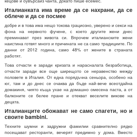
кецове и оувърсайз чанта, докато пише есемес.
Италианката има време да се нахрани, да се
облече и да се посмее
добре и в това има нещо токова грациозно, уверено и секси на
фона на нервното фучене, с което другите жени днес
преминават през живота си. Впрочем италианските жени
наистина готвят много и причината не са само традициите. По
данни от 2012 година, само 48% от жените в страната
работят.
Това отчасти е заради кризата и нарасналата безработица,
отчасти заради все още ширещото се неравенство между
половете в Италия. От една порядъчна сеньора, особено на
юг, там и до днес се очаква да бъде най-вече всеотдайна
домакиня, чиято къща ухае на домашно омесена паста, а от
балконите се белее пране и отекват веселите викове на
децата.
Италианците обожават не само спагети, но и
своите bambini.
Техните шумни и задружни фамилии сравнително рядко
посещават ресторанти, вечерят предимно у дома. Вместо