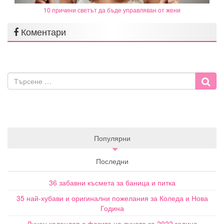
10 причини светът да бъде управляван от жени
Коментари
Популярни
Последни
36 забавни късмета за баница и питка
35 най-хубави и оригинални пожелания за Коледа и Нова
Година
Лунен календар с фазите на луната за 2022 година