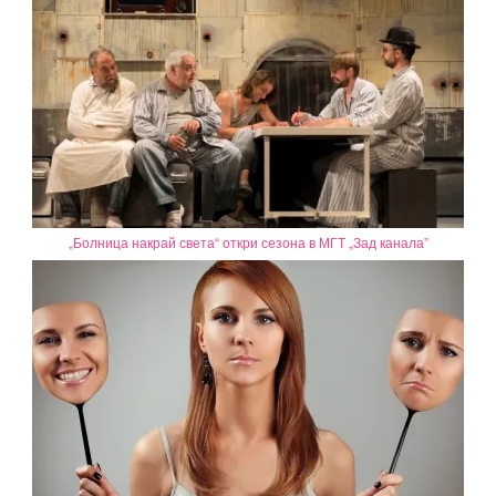
„Болница накрай света“ откри сезона в МГТ „Зад канала”