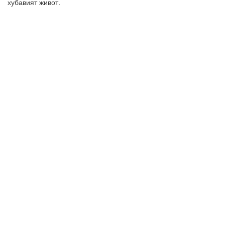
хубавият живот.