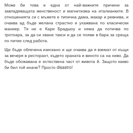
Може би това е една от най-важните причини за
завладяващата женственост и магнетизма на италианките. В
отношенията си с мъжете е типична дама, макар и ревнива, и
очаква ад бъде желана страстно и ухажвана по класически
маниер. Тя не е Кари Брадшоу и няма да потичва по
тротоара, за да си хване такси и да се появи в бара за среща
по питие след работа.
Ще бъде облечена изискано и ще очаква да я вземат от къщи
за вечеря в ресторант, където храната и виното са на ниво. Да
бъде обожавана е естествена част от живота й. Защото какво
би бил той иначе? Просто disastro!