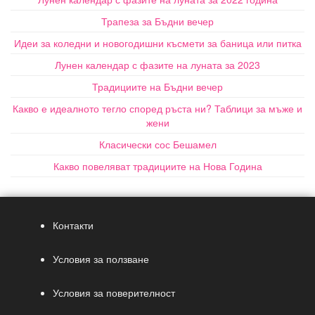
Трапеза за Бъдни вечер
Идеи за коледни и новогодишни късмети за баница или питка
Лунен календар с фазите на луната за 2023
Традициите на Бъдни вечер
Какво е идеалното тегло според ръста ни? Таблици за мъже и
жени
Класически сос Бешамел
Какво повеляват традициите на Нова Година
Контакти
Условия за ползване
Условия за поверителност