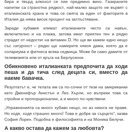
бира и твърд алкохол се пие предимно вино. Газираните
напитки са страхотна рядкост, най-малко защото не вървят с
италианската храна и това се смята за един от факторите в
Италия да няма висок процент на затлъстяване.
Заради хубавия климат италианките често са навън,
включително и на плажа, затова имат приятен тен и рядко
страдат от недостиг на витамин D. Но ще ви кажем едно нещо
със сигурност – рядко ще намерите някоя дама, която да е
солариума и фитнеса всяка седмица. Може би само дамите от
телевизията или от кръга на Берлускони.
Обикновено италианката предпочита да ходи
пеша и да тича след децата си, вместо да
наеме бавачка.
Резултатът е, че телата им са по-сочни от тези на американки
като Дженифър Анистън и Лиз Хърли, но въпреки това са
стройни и пропорционални, а и много по-чувствени.
„Упражненията са много хубаво нещо, но аз никога не правя.
Но ходя, ходя страшно много! Това е добре за сърцето“, казва
София Лорен. Подобна е философията и на Моника Белучи.
А какво остава да кажем за любовта?