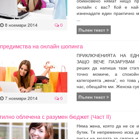
обикновено нямат нищо пр
онлайн с вас? Кой е най
изненадате един практично 
...
8 ноември 2014
0
Пълен текст
 предимства на онлайн шопинга
ПРИКЛЮЧЕНИЯТА НА ЕД
ЗАЩО ВЕЧЕ ПАЗАРУВАМ 
реших да напиша тази стат
точно момиче, а спокой
категорията „жена”, но това
нас, обещайте ми. Женска суета
Пълен текст
7 ноември 2014
0
тилно облечена с разумен бюджет (Част II)
Няма жена, която да не се и
бутик. Тя непременно иска д
писък на модата за сезона и