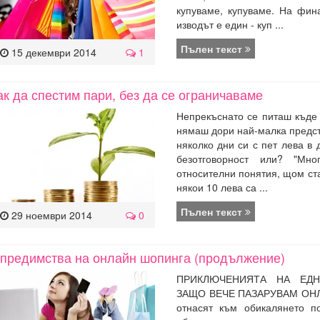
купуваме, купуваме. На фин
изводът е един - куп ...
Пълен текст
15 декември 2014
1
ак да спестим пари, без да се ограничаваме
Непрекъснато се питаш къде 
нямаш дори най-малка предс
няколко дни си с пет лева в 
безотговорност или? "Мн
относителни понятия, щом ста
някои 10 лева са ...
Пълен текст
29 ноември 2014
0
 предимства на онлайн шопинга (продължение)
ПРИКЛЮЧЕНИЯТА НА ЕД
ЗАЩО ВЕЧЕ ПАЗАРУВАМ ОНЛ
отнасят към обикалянето п