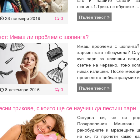
шопинг.1.Трикът с обувките ...
Пълен текст
28 ноември 2019
0
ест: Имаш ли проблем с шопинга?
Имаш проблеми с шопинга?
харчиш като обезумяла? Слу
куп пари за излишни вещи
светне на червено, тоно ког
никак излишни. После месец
проявеното неблагоразумие и 
Пълен текст
8 декември 2016
0
есни трикове, с които ще се научиш да пестиш пари
Сигурна си, че си роде
Поздравления Минаваш
ранобудните и мразещите ш
не си, то прочети какво д