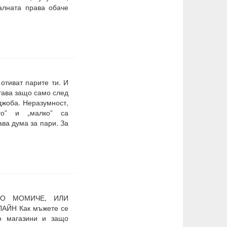
алната права обаче
отиват парите ти. И
тава защо само след
джоба. Неразумност,
ого” и „малко” са
ва дума за пари. За
НО МОМИЧЕ, ИЛИ
АЙН Как мъжете се
о магазини и защо