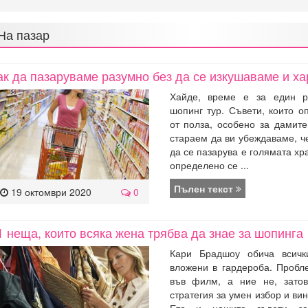
На пазар
ак да пазаруваме разумно без да се изкушаваме и х
Хайде, време е за един р
шопинг тур. Съвети, които 
от полза, особено за дамите
стараем да ви убеждаваме, ч
да се пазарува е голямата хр
определено се ...
Пълен текст
19 октомври 2020
0
1 неща, които всяка жена трябва да знае за шопинга
Кари Брадшоу обича всич
вложени в гардероба. Пробл
във филм, а ние не, зато
стратегия за умен избор и ви
Ето и нашите съвети за