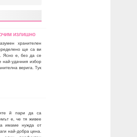
арчим излишно
азумен хранителен
определено ще са ви
. Ясно е, без да се
е най-удачния избор
анителна верига. Тук
ките й пари да са
емът е, че тя живее
ва имаме нужда от
наги най-добра цена.
 един перфектен