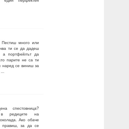
 Пестиш много или
чва ти се да дадеш
, а портфейлът да
ато парите не са ти
и наред се виниш за
...
на спестовница?
 в редиците на
околада. Ако обаче
а правиш, за да се