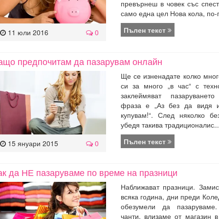
превърнеш в човек със спес
само една цел Нова кола, по-г
Пълен текст
11 юли 2016
0
ащо предпочитам да пазарувам онлайн
Ще се изненадате колко мно
си за много „в час“ с техн
заклеймяват пазаруванет
фраза е „Аз без да видя и
купувам!“. След няколко б
убедя такива традиционалис..
Пълен текст
15 януари 2015
0
ак да НЕ пазаруваме по време на празници
Наближават празници. Замис
всяка година, дни преди Коле
обезумели да пазаруваме
чанти, влизаме от магазин в