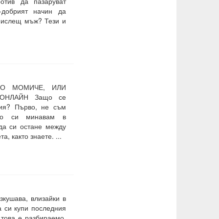
отив да пазаруват
-добрият начин да
мислещ мъж? Тези и
НО МОМИЧЕ, ИЛИ
ОНЛАЙН Защо се
ия? Първо, не съм
но си минавам в
 да си остане между
, както знаете. ...
зкушава, влизайки в
а си купи последния
 това е разбираемо.