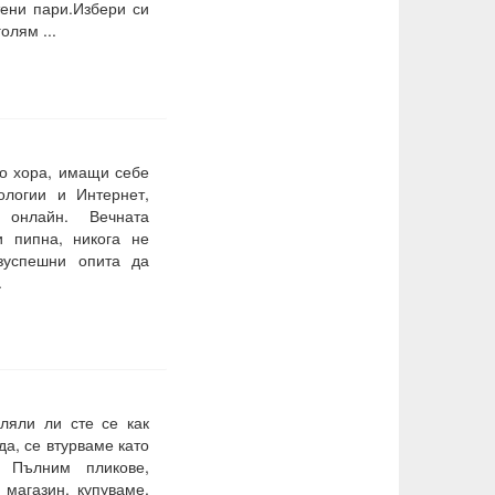
тени пари.Избери си
олям ...
го хора, имащи себе
ологии и Интернет,
о онлайн. Вечната
 пипна, никога не
езуспешни опита да
.
ляли ли сте се как
да, се втурваме като
. Пълним пликове,
 магазин, купуваме,