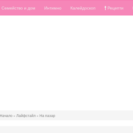
Семейство и дом
Интимно
Калейдоскоп
Рецепти
Начало
»
Лайфстайл
»
На пазар