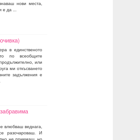
знаваш нови места,
е да ...
очивка)
ера в единственото
то по всеобщите
 продължително, или
руга ми откъсването
вните задължения е
.
езабравима
се влюбваш веднага,
се разочароваш. И
ално не приемаш, но