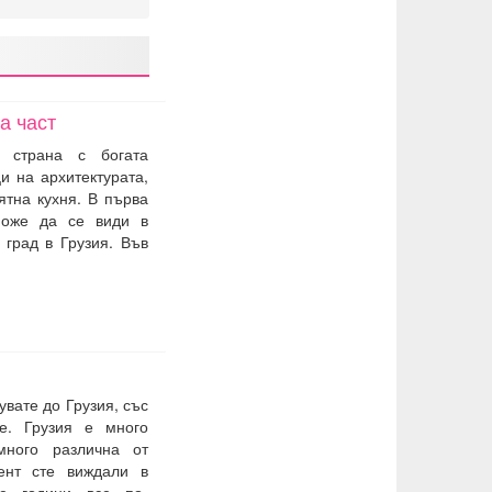
а част
а страна с богата
и на архитектурата,
ятна кухня. В първа
може да се види в
 град в Грузия. Във
увате до Грузия, със
е. Грузия е много
много различна от
ент сте виждали в
те години все по-