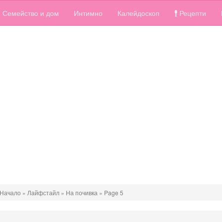
Семейство и дом
Интимно
Калейдоскоп
Рецепти
Начало
»
Лайфстайл
»
На почивка
»
Page 5