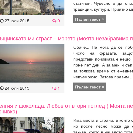
статичен. Чудесно е да опо
традиции, култури. Приятно ми 
Пълен текст
27 юли 2015
0
ъщинската ми страст – морето (Моята незабравима п
Обаче... Не мога да се поб
число на фразата, защо
представи почивката е нещо
поне пет дни. А за мен и съп
за толкова време от ежедне
невъзможно. Затова правим ..
Пълен текст
24 юли 2015
1
елгия и шоколада. Любов от втори поглед ( Моята н
очивка)
Има места и страни, в които 
но после лесно може да 
такива, които в началото тот