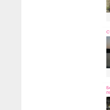
С
Б
п