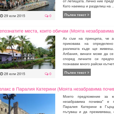
от летищата. Лично ние предп
Като наемеш и разделиш на ..
Пълен текст
29 юли 2015
0
епознатите места, които обичам (Моята незабравима
Аз съм на принципа, че а
приковава на определен
разликата къде ще живееш.
Албания, винаги може да се
според личните си предпо
познавам много райски кътчета
Пълен текст
28 юли 2015
0
елакс в Паралия Катерини (Моята незабравима почи
Моето предложение за к
незабравима почивка" е 
Паралия Катерини в Гърц
пътуваш и да преживяваш, 