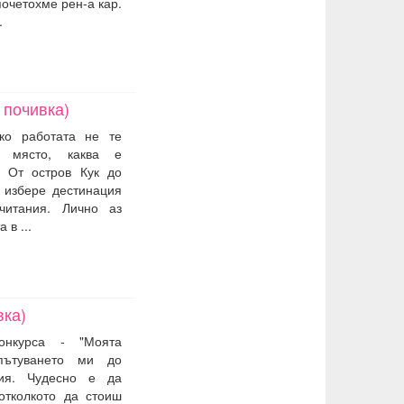
очетохме рен-а кар.
.
 почивка)
ко работата не те
о място, каква е
 От остров Кук до
 избере дестинация
читания. Лично аз
 в ...
вка)
онкурса - "Моята
пътуването ми до
ия. Чудесно е да
отколкото да стоиш