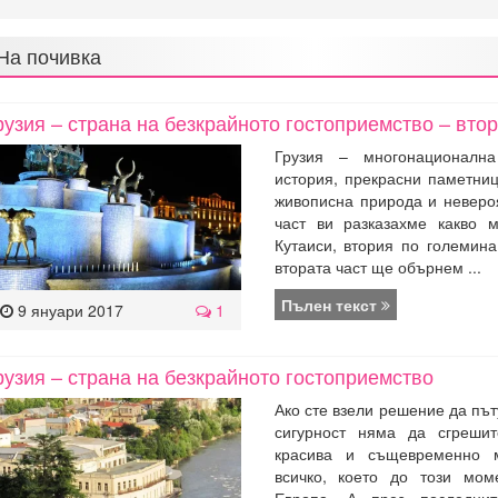
На почивка
рузия – страна на безкрайното гостоприемство – втор
Грузия – многонационалн
история, прекрасни паметниц
живописна природа и неверо
част ви разказахме какво 
Кутаиси, втория по големина
втората част ще обърнем ...
Пълен текст
9 януари 2017
1
рузия – страна на безкрайното гостоприемство
Ако сте взели решение да път
сигурност няма да сгрешит
красива и същевременно 
всичко, което до този мом
Европа. А през последни