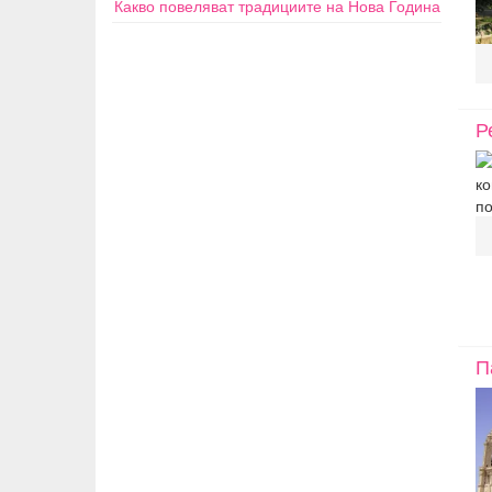
Какво повеляват традициите на Нова Година
Р
П