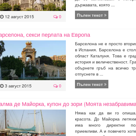
държавата, която ...
Пълен текст
12 август 2015
0
арселона, секси перлата на Европа
Барселона не е просто втори
в Испания. Барселона е сто
област Каталуня. Това е гра
история и величественост. Гра
обърнете гръб на всичко т
отпуснете в ...
Пълен текст
3 август 2015
0
алма де Майорка, купон до зори (Моята незабравима
Няма как да ви го опиша, 
красота. До Майорка летях
има много директни по
приемливи. А и повечето хот