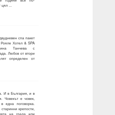
цял ...
двудневен спа пакет
д Рояле Хотел & SPA
елина Танчева с
ада. Любов от втори
елят определен от
. И в България, и в
. Човекът е човек,
 в една поговорка.
 старинни крепости,
ията на града или