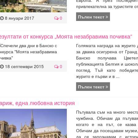
привлекателна за туристите от 
Пълен текст
8 януари 2017
0
езултати от конкурса „Моята незабравима почивка“
Голямата награда на журито 
за двама осигурена от Гран
Банско получава Цвет
публикацията Белгия и шокол
18 септември 2015
0
поглед. Тъй като победит
журито е първи и в ...
Пълен текст
ариж, една любовна история
Пътувала съм на много места
чужбина. Обичам да пътувам
когато е на път, се казва
Обичам да посещавам музеи,
да се запознавам с истор