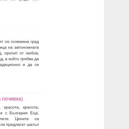
ят по големина град
лица на автономната
д, пропит от любов,
д, в който трябва да
радиционно и да се
 почивка)
красота, красота,
ме с България Еър,
лети. Цените са
ели предлагат шатъл