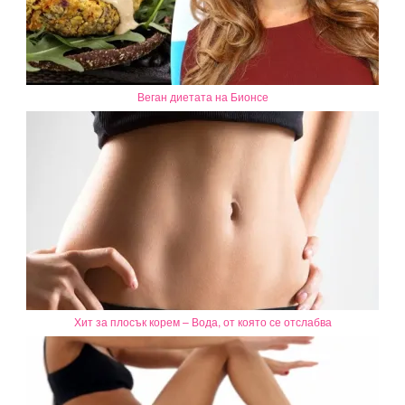
Веган диетата на Бионсе
Хит за плосък корем – Вода, от която се отслабва