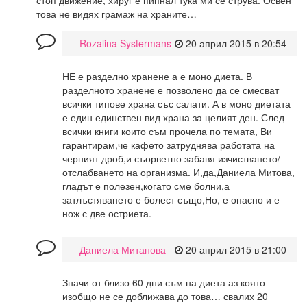
това не видях грамаж на храните…
Rozalina Systermans
20 април 2015 в 20:54
НЕ е разделно хранене а е моно диета. В
разделното хранене е позволено да се смесват
всички типове храна със салати. А в моно диетата
е един единствен вид храна за целият ден. След
всички книги които съм прочела по темата, Ви
гарантирам,че кафето затруднява работата на
черният дроб,и съорветно забавя изчистването/
отслабването на организма. И,да,Даниела Митова,
гладът е полезен,когато сме болни,а
затлъстяването е болест също,Но, е опасно и е
нож с две остриета.
Даниела Митанова
20 април 2015 в 21:00
Значи от близо 60 дни съм на диета аз която
изобщо не се доближава до това… свалих 20