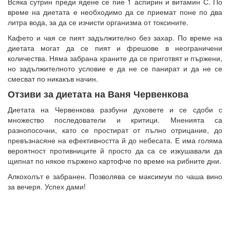
Всяка сутрин преди ядене се пие 1 аспирин и витамин С. По
време на диетата е необходимо да се приемат поне по два
литра вода, за да се изчисти организма от токсините.
Кафето и чая се пият задължително без захар. По време на
диетата могат да се пият и фрешове в неограничени
количества. Няма забрана храните да се приготвят и пържени,
но задължителното условие е да не се панират и да не се
смесват по никакъв начин.
Отзиви за диетата на Ваня Червенкова
Диетата на Червенкова разбуни духовете и се сдоби с
множество последователи и критици. Мненията са
разнопосочни, като се простират от пълно отрицание, до
превъзнасяне на ефективността й до небесата. Е има голяма
вероятност противниците й просто да са се изкушавали да
щипнат по някое пържено картофче по време на рибните дни.
Алкохолът е забранен. Позволява се максимум по чаша вино
за вечеря. Успех дами!