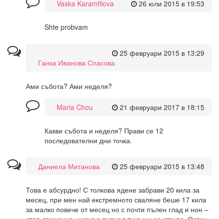
Vaska Karamfilova
26 юли 2015 в 19:53
Shte probvam
25 февруари 2015 в 13:29
Ганка Иванова Спасова
Ами събота? Ами неделя?
Maria Chou
21 февруари 2017 в 18:15
Какви събота и неделя? Прави се 12
последователни дни точка.
Даниела Митанова
25 февруари 2015 в 13:48
Това е абсурдно! С толкова ядене забрави 20 кила за
месец, при мен най екстремното сваляне беше 17 кила
за малко повече от месец но с почти пълен глад и нон –
стоп движение, хируг е пипнал тука ми се струва. Освен