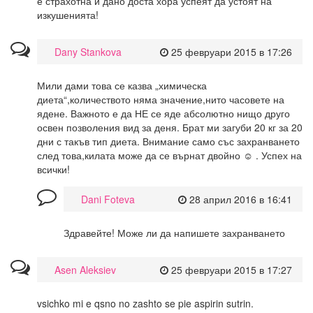
е страхотна и дано доста хора успеят да устоят на
изкушенията!
Dany Stankova
25 февруари 2015 в 17:26
Мили дами това се казва „химическа
диета“,количеството няма значение,нито часовете на
ядене. Важното е да НЕ се яде абсолютно нищо друго
освен позволения вид за деня. Брат ми загуби 20 кг за 20
дни с такъв тип диета. Внимание само със захранването
след това,килата може да се върнат двойно ☺ . Успех на
всички!
Dani Foteva
28 април 2016 в 16:41
Здравейте! Може ли да напишете захранването
Asen Aleksiev
25 февруари 2015 в 17:27
vsichko mi e qsno no zashto se pie aspirin sutrin.