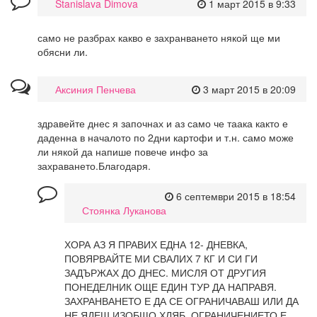
Stanislava Dimova
1 март 2015 в 9:33
само не разбрах какво е захранването някой ще ми
обясни ли.
Аксиния Пенчева
3 март 2015 в 20:09
здравейте днес я започнах и аз само че таака както е
даденна в началото по 2дни картофи и т.н. само може
ли някой да напише повече инфо за
захраването.Благодаря.
6 септември 2015 в 18:54
Стоянка Луканова
ХОРА АЗ Я ПРАВИХ ЕДНА 12- ДНЕВКА,
ПОВЯРВАЙТЕ МИ СВАЛИХ 7 КГ И СИ ГИ
ЗАДЪРЖАХ ДО ДНЕС. МИСЛЯ ОТ ДРУГИЯ
ПОНЕДЕЛНИК ОЩЕ ЕДИН ТУР ДА НАПРАВЯ.
ЗАХРАНВАНЕТО Е ДА СЕ ОГРАНИЧАВАШ ИЛИ ДА
НЕ ЯДЕШ ИЗОБЩО ХЛЯБ. ОГРАНИЧЕНИЕТО Е