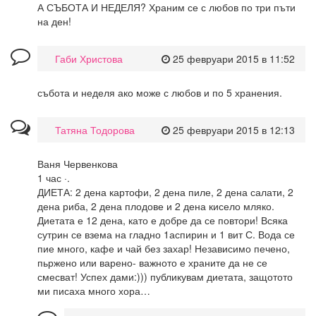
А СЪБОТА И НЕДЕЛЯ? Храним се с любов по три пъти
на ден!
Габи Христова
25 февруари 2015 в 11:52
събота и неделя ако може с любов и по 5 хранения.
Татяна Тодорова
25 февруари 2015 в 12:13
Ваня Червенкова
1 час ·.
ДИЕТА: 2 дена картофи, 2 дена пиле, 2 дена салати, 2
дена риба, 2 дена плодове и 2 дена кисело мляко.
Диетата е 12 дена, като е добре да се повтори! Всяка
сутрин се взема на гладно 1аспирин и 1 вит С. Вода се
пие много, кафе и чай без захар! Независимо печено,
пьржено или варено- важното е храните да не се
смесват! Успех дами:))) публикувам диетата, защотото
ми писаха много хора…