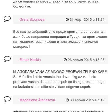
да се оправи за месец. важи и за килограмите, и за
болестите.
Greta Stoqnova
31 март 2015 в 11:24
Все пак не забравяйте,че преди време на въпросната г-
жа и беше направена операция в Турция за премахване
на тлъстини,това пишеше в нета ,имаше и снимков
материал!
Elmaz Keskin
26 април 2015 в 15:28
bLAGODARA VANA AZ MNOGO PROBVAH ZELENO KAFE
SLIM 2 slim I nisto vmesto the davam kg az vzeh ste
probvam vasata dieta dano uspeh ce tia kg precat mnogo
na krakata sled dietite ste vi dam odgovor uspeh.
Magdalena Atanasova
30 април 2015 в 5:12
zdraveite I ot men priateli az sato ia napravix I rezoltata e