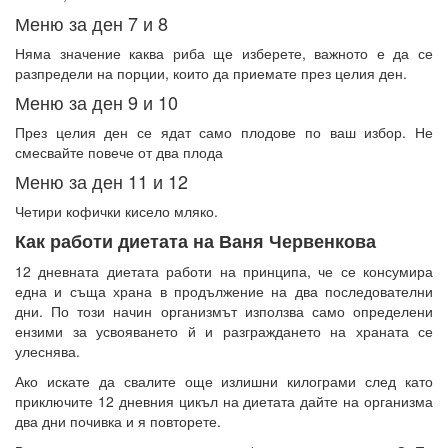
Меню за ден 7 и 8
Няма значение каква риба ще изберете, важното е да се
разпредели на порции, които да приемате през целия ден.
Меню за ден 9 и 10
През целия ден се ядат само плодове по ваш избор. Не
смесвайте повече от два плода
Меню за ден 11 и 12
Четири кофички кисело мляко.
Как работи диетата на Ваня Червенкова
12 дневната диетата работи на принципа, че се консумира
една и съща храна в продължение на два последователни
дни. По този начин организмът използва само определени
ензими за усвояването й и разграждането на храната се
улеснява.
Ако искате да свалите още излишни килограми след като
приключите 12 дневния цикъл на диетата дайте на организма
два дни почивка и я повторете.