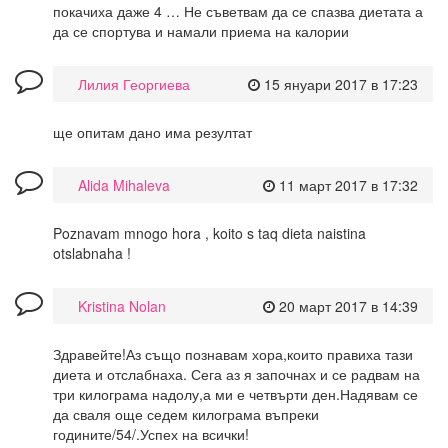
покачиха даже 4 … Не съветвам да се спазва диетата а
да се спортува и намали приема на калории
Лилия Георгиева
15 януари 2017 в 17:23
ще опитам дано има резултат
Alida Mihaleva
11 март 2017 в 17:32
Poznavam mnogo hora , koito s taq dieta naistina
otslabnaha !
Kristina Nolan
20 март 2017 в 14:39
Здравейте!Аз също познавам хора,които правиха тази
диета и отслабнаха. Сега аз я започнах и се радвам на
три килограма надолу,а ми е четвърти ден.Надявам се
да сваля още седем килограма въпреки
годините/54/.Успех на всички!