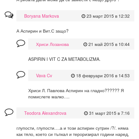
Boryana Markova
23 март 2015 в 12:32
А Аспирин и Вит.С защо?
Хриси Лозанова
21 май 2015 в 10:44
ASPIRIN I VIT C ZA METABOLIZMA.
Vava Cv
18 февруари 2016 в 14:53
Хриси Л. Павлова Аспирин на гладно?????? Я
помислете малко….
Teodora Alexandrova
31 март 2015 в 7:16
глупости, глупости….а и този аспирин сутрин /?/. няма
как тяло, което си тъпкал и тероризирал години наред,