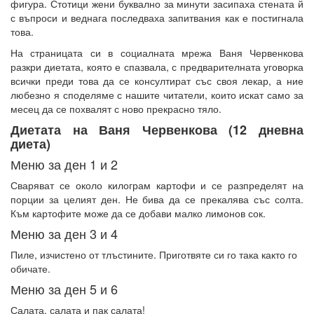
фигура. Стотици жени буквално за минути засипаха стената й
с въпроси и
веднага последваха запитвания как е постигнала
това.
На страницата си в социалната мрежа Ваня Червенкова
разкри диетата, която е спазвала, с предварителната уговорка
всички преди това да се консултират със своя лекар, а ние
любезно я споделяме с нашите читатели, които искат само за
месец да се похвалят с ново прекрасно тяло.
Диетата на Ваня Червенкова (12 дневна
диета)
Меню за ден 1 и 2
Сваряват се около килограм картофи и се разпределят на
порции за целият ден. Не бива да се прекалява със солта.
Към картофите може да се добави малко лимонов сок.
Меню за ден 3 и 4
Пиле, изчистено от тлъстините. Приготвяте си го така както го
обичате.
Меню за ден 5 и 6
Салата, салата и пак салата!