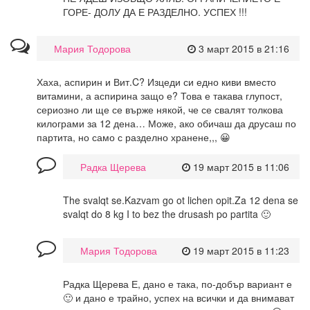
ГОРЕ- ДОЛУ ДА Е РАЗДЕЛНО. УСПЕХ !!!
Мария Тодорова
3 март 2015 в 21:16
Хаха, аспирин и Вит.C? Изцеди си едно киви вместо
витамини, а аспирина защо е? Това е такава глупост,
сериозно ли ще се върже някой, че се свалят толкова
килограми за 12 дена… Може, ако обичаш да друсаш по
партита, но само с разделно хранене,,, 😀
Радка Щерева
19 март 2015 в 11:06
The svalqt se.Kazvam go ot lichen opit.Za 12 dena se
svalqt do 8 kg I to bez the drusash po partita 🙂
Мария Тодорова
19 март 2015 в 11:23
Радка Щерева Е, дано е така, по-добър вариант е
🙂 и дано е трайно, успех на всички и да внимават