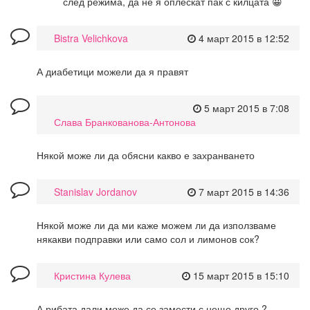
след режима, да не я оплескат пак с килцата 😀
Bistra Velichkova
4 март 2015 в 12:52
А диабетици можели да я правят
5 март 2015 в 7:08
Слава Бранкованова-Антонова
Някой може ли да обясни какво е захранването
Stanislav Jordanov
7 март 2015 в 14:36
Някой може ли да ми каже можем ли да използваме
някакви подправки или само сол и лимонов сок?
Кристина Кулева
15 март 2015 в 15:10
А рибата дали може да се замести с нещо друго ?