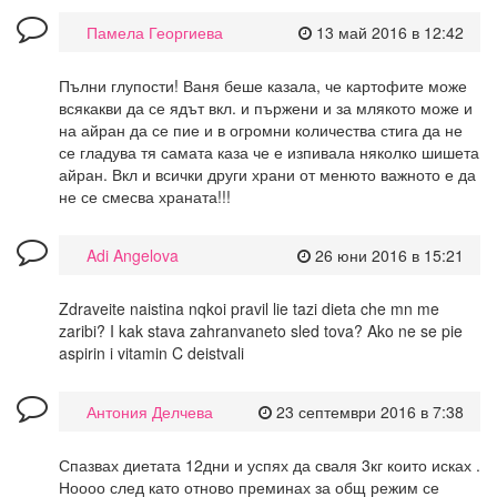
Памела Георгиева
13 май 2016 в 12:42
Пълни глупости! Ваня беше казала, че картофите може
всякакви да се ядът вкл. и пържени и за млякото може и
на айран да се пие и в огромни количества стига да не
се гладува тя самата каза че е изпивала няколко шишета
айран. Вкл и всички други храни от менюто важното е да
не се смесва храната!!!
Adi Angelova
26 юни 2016 в 15:21
Zdraveite naistina nqkoi pravil lie tazi dieta che mn me
zaribi? I kak stava zahranvaneto sled tova? Ako ne se pie
aspirin i vitamin C deistvali
Антония Делчева
23 септември 2016 в 7:38
Спазвах диетата 12дни и успях да сваля 3кг които исках .
Ноооо след като отново преминах за общ режим се