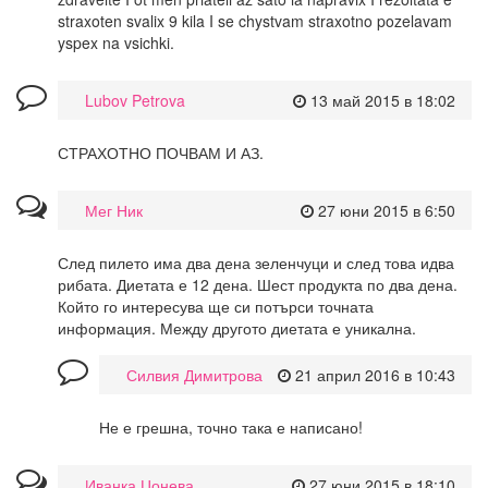
straxoten svalix 9 kila I se chystvam straxotno pozelavam
yspex na vsichki.
Lubov Petrova
13 май 2015 в 18:02
СТРАХОТНО ПОЧВАМ И АЗ.
Мег Ник
27 юни 2015 в 6:50
След пилето има два дена зеленчуци и след това идва
рибата. Диетата е 12 дена. Шест продукта по два дена.
Който го интересува ще си потърси точната
информация. Между другото диетата е уникална.
Силвия Димитрова
21 април 2016 в 10:43
Не е грешна, точно така е написано!
Иванка Цонева
27 юни 2015 в 18:10