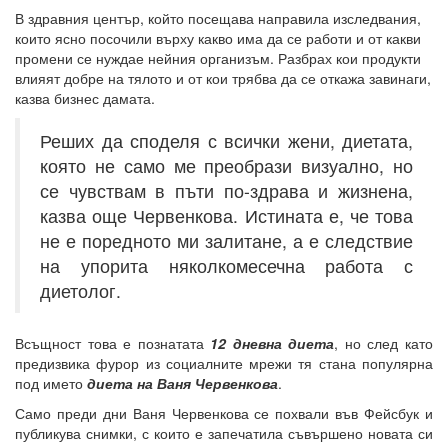
В здравния център, който посещава направила изследвания,
които ясно посочили върху какво има да се работи и от какви
промени се нуждае нейния организъм. Разбрах кои продукти
влияят добре на тялото и от кои трябва да се откажа завинаги,
казва бизнес дамата.
Реших да споделя с всички жени, диетата,
която не само ме преобрази визуално, но
се чувствам в пъти по-здрава и жизнена,
казва още Червенкова. Истината е, че това
не е поредното ми залитане, а е следствие
на упорита няколкомесечна работа с
диетолог.
Всъщност това е познатата
12 дневна диета
, но след като
предизвика фурор из социалните мрежи тя стана популярна
под името
диета на Ваня Червенкова
.
Само преди дни Ваня Червенкова
се похвали във Фейсбук и
публикува снимки, с които е запечатила съвършено новата си