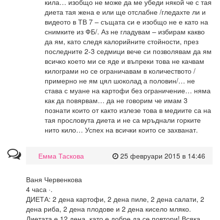
кила… изобщо не може да ме убеди някой че с тая
диета тая жена е или ще отслабне /гледахте ли и
видеото в ТВ 7 – същата си е изобщо не е като на
снимките из ФБ/. Аз не гладувам – избирам какво
да ям, като следя калорийните стойности, през
последните 2-3 седмици вече си позволявам да ям
всичко което ми се яде и въпреки това не качвам
килограми но се ограничавам в количеството /
примерно не ям цял шоколад а половин/… не
става с муане на картофи без ограничение… няма
как да повярвам… да не говорим че имам 3
познати които от както излезе това в медиите са на
тая прословута диета и не са мръднали горките
нито кило… Успех на всички които се захванат.
Емма Таскова
25 февруари 2015 в 14:46
Ваня Червенкова
4 часа ·.
ДИЕТА: 2 дена картофи, 2 дена пиле, 2 дена салати, 2
дена риба, 2 дена плодове и 2 дена кисело мляко.
Диетата е 12 дена, като е добре да се повтори! Всяка