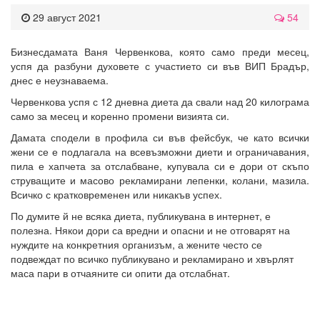
29 август 2021
54
Бизнесдамата Ваня Червенкова, която само преди месец,
успя да разбуни духовете с участието си във ВИП Брадър,
днес е неузнаваема.
Червенкова успя с 12 дневна диета да свали над 20 килограма
само за месец и коренно промени визията си.
Дамата сподели в профила си във фейсбук, че като всички
жени се е подлагала на всевъзможни диети и ограничавания,
пила е хапчета за отслабване, купувала си е дори от скъпо
струващите и масово рекламирани лепенки, колани, мазила.
Всичко с кратковременен или никакъв успех.
По думите й не всяка диета, публикувана в интернет, е
полезна. Някои дори са вредни и опасни и не отговарят на
нуждите на конкретния организъм, а жените често се
подвеждат по всичко публикувано и рекламирано и хвърлят
маса пари в отчаяните си опити да отслабнат.