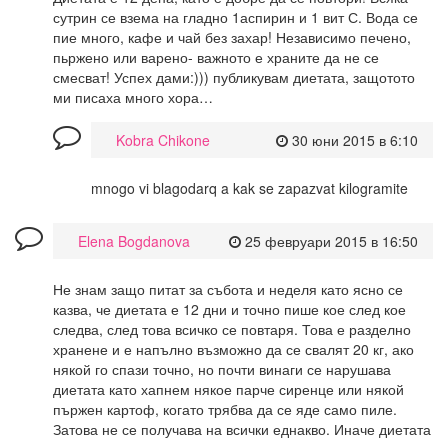
сутрин се взема на гладно 1аспирин и 1 вит С. Вода се
пие много, кафе и чай без захар! Независимо печено,
пьржено или варено- важното е храните да не се
смесват! Успех дами:))) публикувам диетата, защотото
ми писаха много хора…
Kobra Chikone
30 юни 2015 в 6:10
mnogo vi blagodarq a kak se zapazvat kilogramite
Elena Bogdanova
25 февруари 2015 в 16:50
Не знам защо питат за събота и неделя като ясно се
казва, че диетата е 12 дни и точно пише кое след кое
следва, след това всичко се повтаря. Това е разделно
хранене и е напълно възможно да се свалят 20 кг, ако
някой го спази точно, но почти винаги се нарушава
диетата като хапнем някое парче сиренце или някой
пържен картоф, когато трябва да се яде само пиле.
Затова не се получава на всички еднакво. Иначе диетата