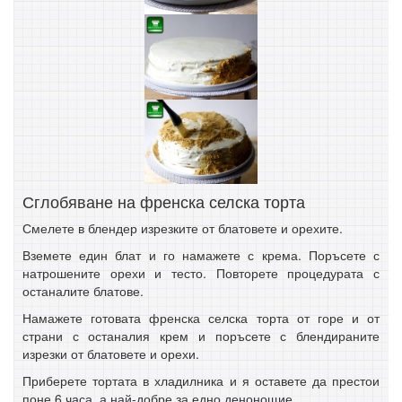
Сглобяване на френска селска торта
Смелете в блендер изрезките от блатовете и орехите.
Вземете един блат и го намажете с крема. Поръсете с
натрошените орехи и тесто. Повторете процедурата с
останалите блатове.
Намажете готовата френска селска торта от горе и от
страни с останалия крем и поръсете с блендираните
изрезки от блатовете и орехи.
Приберете тортата в хладилника и я оставете да престои
поне 6 часа, а най-добре за едно денонощие.