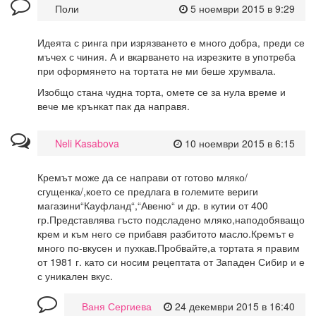
Поли
5 ноември 2015 в 9:29
Идеята с ринга при изрязването е много добра, преди се
мъчех с чиния. А и вкарването на изрезките в употреба
при оформянето на тортата не ми беше хрумвала.
Изобщо стана чудна торта, омете се за нула време и
вече ме крънкат пак да направя.
Neli Kasabova
10 ноември 2015 в 6:15
Кремът може да се направи от готово мляко/
сгущенка/,което се предлага в големите вериги
магазини“Кауфланд“,“Авеню“ и др. в кутии от 400
гр.Представлява гъсто подсладено мляко,наподобяващо
крем и към него се прибавя разбитото масло.Кремът е
много по-вкусен и пухкав.Пробвайте,а тортата я правим
от 1981 г. като си носим рецептата от Западен Сибир и е
с уникален вкус.
Ваня Сергиева
24 декември 2015 в 16:40