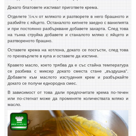
Докато блатовете изстиват пригответе крема.
Отделете ½ч.ч от млякото и разтворете в него брашното и
разбийте с яйцето. Останалото кипнете заедно с ванилията
и при постоянно разбъркване добавете захарта. След това
на тънка струйка добавете и станалото мляко с яйцето и
разтвореното брашно.
Оставете крема на котлона, докато се посгъсти, след това
го прехвърлете в купа и оставете да изстине.
Кравето масло, което трябва да е със стайна температура
се разбива с миксер докато сместа стане „въздушна“.
Добавете към маслото изстудения крем и разбъркайте
докато се получи еднородна смес.
В зависимост от това дали предпочитате крема по-течен
или по-стегнат може да променяте количествата мляко и
масло.