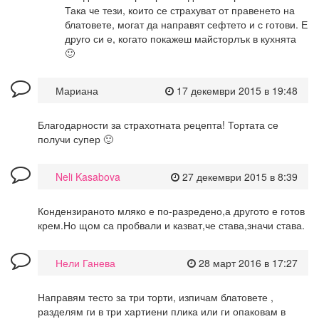
Така че тези, които се страхуват от правенето на
блатовете, могат да направят сефтето и с готови. Е
друго си е, когато покажеш майсторлък в кухнята
🙂
Мариана
17 декември 2015 в 19:48
Благодарности за страхотната рецепта! Тортата се
получи супер 🙂
Neli Kasabova
27 декември 2015 в 8:39
Кондензираното мляко е по-разредено,а другото е готов
крем.Но щом са пробвали и казват,че става,значи става.
Нели Ганева
28 март 2016 в 17:27
Направям тесто за три торти, изпичам блатовете ,
разделям ги в три хартиени плика или ги опаковам в