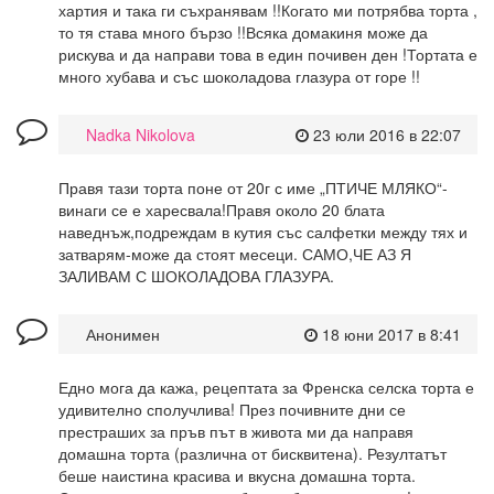
хартия и така ги съхранявам !!Когато ми потрябва торта ,
то тя става много бързо !!Всяка домакиня може да
рискува и да направи това в един почивен ден !Тортата е
много хубава и със шоколадова глазура от горе !!
Nadka Nikolova
23 юли 2016 в 22:07
Правя тази торта поне от 20г с име „ПТИЧЕ МЛЯКО“-
винаги се е харесвала!Правя около 20 блата
наведнъж,подреждам в кутия със салфетки между тях и
затварям-може да стоят месеци. САМО,ЧЕ АЗ Я
ЗАЛИВАМ С ШОКОЛАДОВА ГЛАЗУРА.
Анонимен
18 юни 2017 в 8:41
Едно мога да кажа, рецептата за Френска селска торта е
удивително сполучлива! През почивните дни се
престраших за пръв път в живота ми да направя
домашна торта (различна от бисквитена). Резултатът
беше наистина красива и вкусна домашна торта.