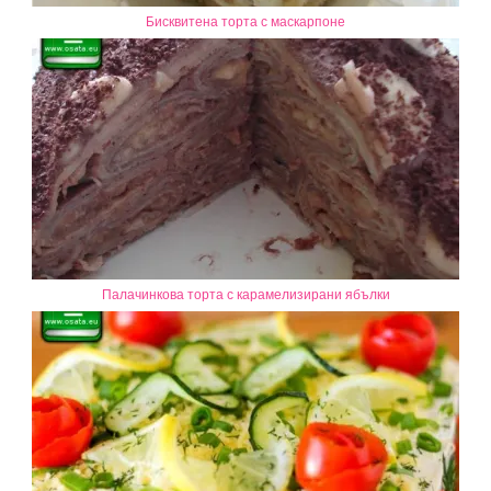
Бисквитена торта с маскарпоне
Палачинкова торта с карамелизирани ябълки