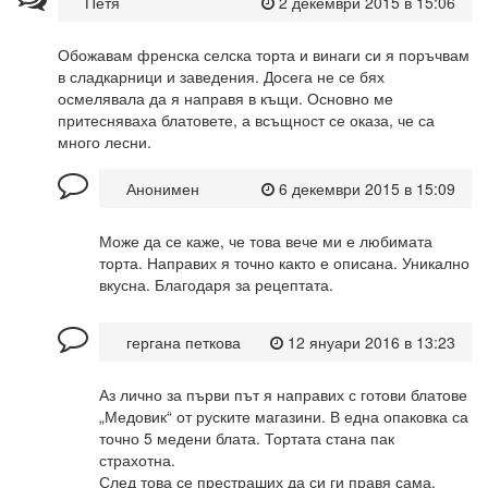
Петя
2 декември 2015 в 15:06
Обожавам френска селска торта и винаги си я поръчвам
в сладкарници и заведения. Досега не се бях
осмелявала да я направя в къщи. Основно ме
притесняваха блатовете, а всъщност се оказа, че са
много лесни.
Анонимен
6 декември 2015 в 15:09
Може да се каже, че това вече ми е любимата
торта. Направих я точно както е описана. Уникално
вкусна. Благодаря за рецептата.
гергана петкова
12 януари 2016 в 13:23
Аз лично за първи път я направих с готови блатове
„Медовик“ от руските магазини. В една опаковка са
точно 5 медени блата. Тортата стана пак
страхотна.
След това се престраших да си ги правя сама.