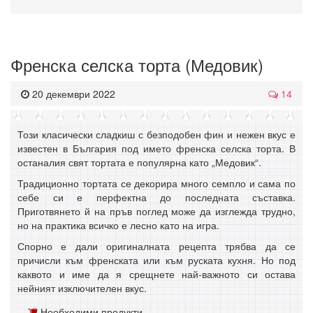
Френска селска торта (Медовик)
20 декември 2022
14
Този класически сладкиш с безподобен фин и нежен вкус е
известен в България под името френска селска торта. В
останалия свят тортата е популярна като „Медовик“.
Традиционно тортата се декорира много семпло и сама по
себе си е перфектна до последната съставка.
Приготвянето й на пръв поглед може да изглежда трудно,
но на практика всичко е лесно като на игра.
Спорно е дали оригиналната рецепта трябва да се
причисли към френската или към руската кухня. Но под
каквото и име да я срещнете най-важното си остава
нейният изключителен вкус.
Необходими продукти