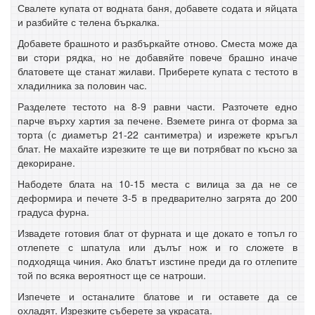
Свалете купата от водната баня, добавете содата и яйцата
и разбийте с телена бъркалка.
Добавете брашното и разбъркайте отново. Сместа може да
ви стори рядка, но не добавяйте повече брашно иначе
блатовете ще станат жилави. Приберете купата с тестото в
хладилника за половин час.
Разделете тестото на 8-9 равни части. Разточете едно
парче върху хартия за печене. Вземете ринга от форма за
торта (с диаметър 21-22 сантиметра) и изрежете кръгъл
блат. Не махайте изрезките те ще ви потрябват по късно за
декориране.
Набодете блата на 10-15 места с вилица за да не се
деформира и печете 3-5 в предварително загрята до 200
градуса фурна.
Извадете готовия блат от фурната и ще докато е топъл го
отлепете с шпатула или дълъг нож и го сложете в
подходяща чиния. Ако блатът изстине преди да го отлепите
той по всяка вероятност ще се натроши.
Изпечете и останалите блатове и ги оставете да се
охладят. Изрезките съберете за украсата.