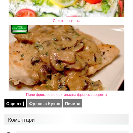
Салатена торта
Пиле фрикасе по оригинална френска рецепта
Още от
Френска Кухня
Печива
Коментари