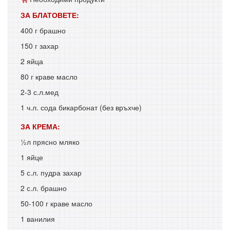
ЗА БЛАТОВЕТЕ:
400 г брашно
150 г захар
2 яйца
80 г краве масло
2-3 с.л.мед
1 ч.л. сода бикарбонат (без връхче)
ЗА КРЕМА:
½л прясно мляко
1 яйце
5 с.л. пудра захар
2 с.л. брашно
50-100 г краве масло
1 ванилия