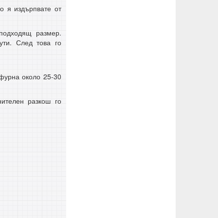
то я издърпвате от
 подходящ размер.
ути. След това го
фурна около 25-30
нителен разкош го