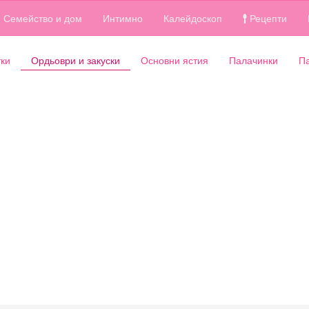
Семейство и дом
Интимно
Калейдоскоп
Рецепти
ки
Ордьоври и закуски
Основни ястия
Палачинки
П