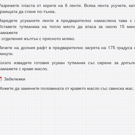
Разрежете пласта от корите на 6 ленти. Всяка лента усучете, ка
краищата да стане по-тънка.
Наредете усуканите ленти в предварително намаслена тава с
Оставете тутманика на топло място да втаса за около 15 мин
намажете
с отделения жълтък с прясното мляко.
Печете на долния рафт в предварително загрята на 175 градуса 
минути.
Когато извадите готовия усукан тутманик със сирене за допъл
намажете с краве масло.
Забележки
Можете да замените половината от кравето масло със свинска мас.