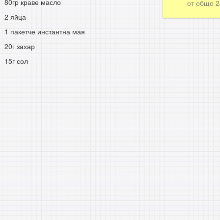
80гр краве масло
от общо
2 яйца
1 пакетче инстантна мая
20г захар
15г сол