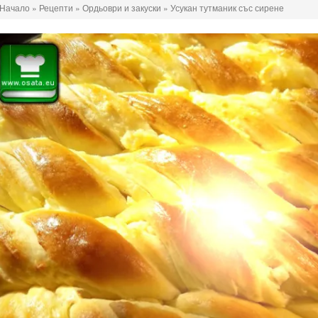
Начало
»
Рецепти
»
Ордьоври и закуски
»
Усукан тутманик със сирене