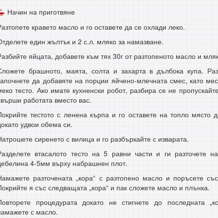
Начин на приготвяне
Разтопете кравето масло и го оставете да се охлади леко.
Отделете един жълтък и 2 с.л. мляко за намазване.
Разбийте яйцата, добавете към тях 30г от разтопеното масло и мля
Сложете брашното, маята, солта и захарта в дълбока купа. Ра
започнете да добавяте на порции яйчено-млечната смес, като ме
меко тесто. Ако имате кухненски робот, разбира се не пропускайте
свърши работата вместо вас.
Покрийте тестото с ленена кърпа и го оставете на топло място д
докато удвои обема си.
Натрошете сиренето с вилица и го разбъркайте с изварата.
Разделете втасалото тесто на 5 равни части и ги разточете н
дебелина 4-5мм върху набрашнен плот.
Намажете разточената „кора“ с разтопено масло и поръсете със
Покрийте я със следващата „кора“ и пак сложете масло и плънка.
Повторете процедурата докато не стигнете до последната „к
намажете с масло.