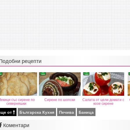
Подобни рецепти
екици със сирене по
Сирене по шопски
Салата от цели домати с
северняшки
козе сирене
ще от
Българска Кухня
Печива
Баница
Коментари