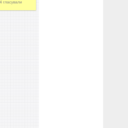
24
гласували