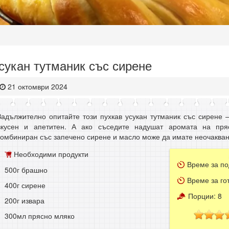
сукан тутманик със сирене
21 октомври 2024
Задължително опитайте този пухкав усукан тутманик със сирене 
вкусен и апетитен. А ако съседите надушат аромата на пря
комбиниран със запечено сирене и масло може да имате неочакван
Необходими продукти
Време за по
500г брашно
Време за го
400г сирене
Порции:
8
200г извара
300мл прясно мляко