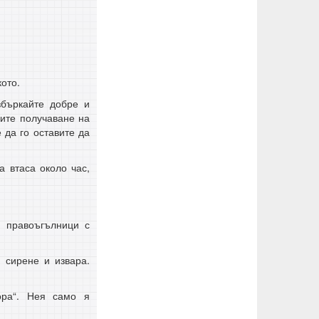
кото.
збъркайте добре и
сите получаване на
 да го оставите да
а втаса около час,
а правоъгълници с
 сирене и извара.
ора“. Нея само я