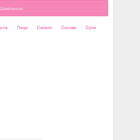
Шампанско
аста
Пица
Салати
Сосове
Супи