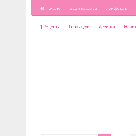
Начало
Бъди красива
Лайфстайл
Рецепти
Гарнитури
Десерти
Напит