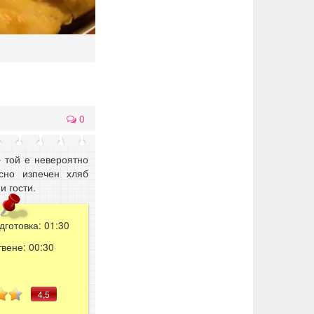
0
– той е невероятно
сно изпечен хляб
и гости.
дготовка:
01:30
твене:
00:30
4,5