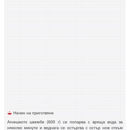
Начин на приготвяне
Агнешкото шкембе (600 г) се попарва с вряща вода за
няколко минути и веднага се остъргва с остър нож откъм