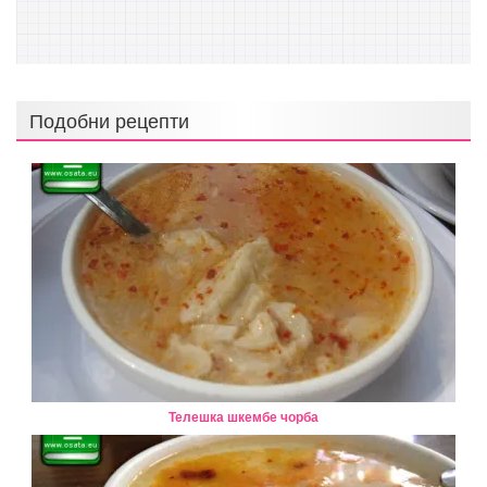
Подобни рецепти
Телешка шкембе чорба