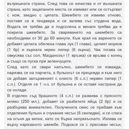
вътрешната страна. След това се изчиства и от външната
страна, като зацапаните места се измиват или се остъргват
с нож, заедно с ципата. Шкембето се измива отново,
поставя се в тенджера и се залива със студена вода.
Водата не трябва да е подсолена и винаги трябва да е
покрила шкембето. За сваряването на шкембето са
необходими от 30 до 60 минути. Към края на варенето се
добавят цялата обелена глава лук (1 глава), целият морков
(1 бр) и зърната черен пипер (6 зърна). Чак тогава се
овкусява със сол. Магданозът (1 връзка) се връзва с конец
и също се пуска при зеленчуците.
След като се свари напълно, шкембето се изважда,
нарязва се на парчета, а бульонът се прецежда и към него
се добавя запърженият с олиото (6 с.л.) червен пипер (1
с.л.). Отделя се 1 ч.ч. от бульона и се оставя настрани да
се охлади.
В отделен съд брашното (4 с.л.) се размива с прясното
мляко (250 мл.), добавят се разбитите яйца (2 бр) и се
разбърква внимателно. Получената смес се прибавя към
отделения бульон и счукания чесън (6 скилидки), и се слага
на огъня да кипне, като се бърка непрекъснато. Излива се
върху нарязаното шкембе. Поднася се с пресован чесън,