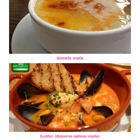
Шкембе чорба
Буябес (френска рибена чорба)