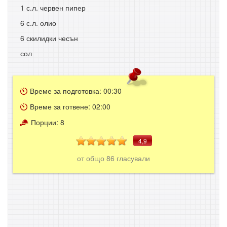
1 с.л. червен пипер
6 с.л. олио
6 скилидки чесън
сол
Време за подготовка:
00:30
Време за готвене:
02:00
Порции:
8
4,9
от общо
86
гласували