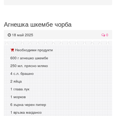
Агнешка шкембе чорба
18 май 2025
0
Необходими продукти
600 г агнешко шкембе
250 мл. прясно мляко
4 с.л. брашно
2 яйца
1 глава лук
1 морков
6 зърна черен пипер
1 връзка магданоз