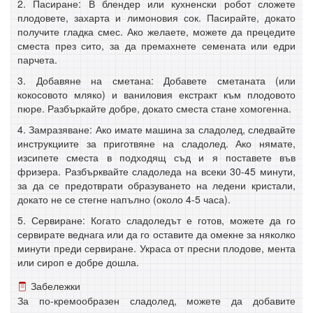
2. Пасиране: В блендер или кухненски робот сложете
плодовете, захарта и лимоновия сок. Пасирайте, докато
получите гладка смес. Ако желаете, можете да прецедите
сместа през сито, за да премахнете семената или едри
парчета.
3. Добавяне на сметана: Добавете сметаната (или
кокосовото мляко) и ваниловия екстракт към плодовото
пюре. Разбъркайте добре, докато сместа стане хомогенна.
4. Замразяване: Ако имате машина за сладолед, следвайте
инструкциите за приготвяне на сладолед. Ако нямате,
изсипете сместа в подходящ съд и я поставете във
фризера. Разбърквайте сладоледа на всеки 30-45 минути,
за да се предотврати образуването на ледени кристали,
докато не се стегне напълно (около 4-5 часа).
5. Сервиране: Когато сладоледът е готов, можете да го
сервирате веднага или да го оставите да омекне за няколко
минути преди сервиране. Украса от пресни плодове, мента
или сироп е добре дошла.
Забележки
За по-кремообразен сладолед, можете да добавите