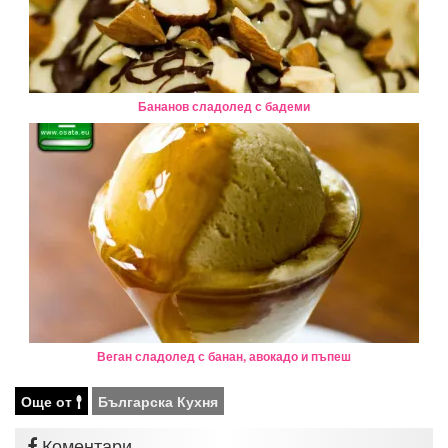
Бананов сладолед с бадеми
Веган сладолед с банан, авокадо и пъпеш
Още от
Българска Кухня
Коментари