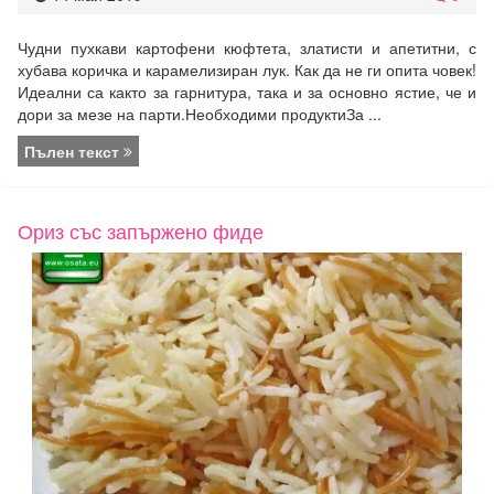
Чудни пухкави картофени кюфтета, златисти и апетитни, с
хубава коричка и карамелизиран лук. Как да не ги опита човек!
Идеални са както за гарнитура, така и за основно ястие, че и
дори за мезе на парти.Необходими продуктиЗа ...
Пълен текст
Ориз със запържено фиде