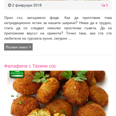
2 февруари 2018
0
Ориз със запържено фиде. Как да приготвим това
нетрадиционно ястие за нашите ширини? Няма да е трудно,
стига да се следват няколко простички съвета. Да си
припомним вкусът на ориента? Точно така, ако сте сте
любители на турската кухня, сигурно ...
Пълен текст
Фалафели с Тахини сос