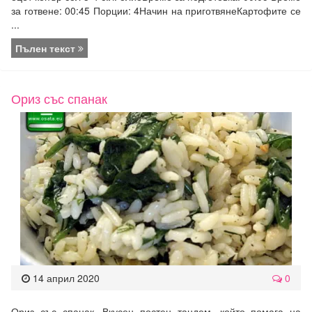
за готвене: 00:45 Порции: 4Начин на приготвянеКартофите се
...
Пълен текст
Ориз със спанак
14 април 2020
0
Ориз със спанак. Вкусен постен тандем, който помага на