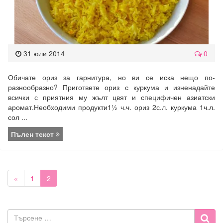
31 юли 2014
0
Обичате ориз за гарнитура, но ви се иска нещо по-
разнообразно? Пригответе ориз с куркума и изненадайте
всички с приятния му жълт цвят и специфичен азиатски
аромат.Необходими продукти1½ ч.ч. ориз 2с.л. куркума 1ч.л.
сол ...
Пълен текст
«
1
2