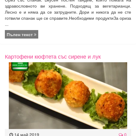
здравословното ви хранене. Подходящ за вегетарианци.
Лесно е и няма да се затрудните. Дори и никога да не сте
готвили спанак ще се справите.Необходими продуктиЗа ориза
...
Пълен текст
Картофени кюфтета със сирене и лук
14 май 2019
0