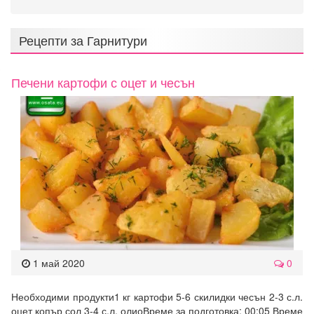
Рецепти за
Гарнитури
Печени картофи с оцет и чесън
1 май 2020
0
Необходими продукти1 кг картофи 5-6 скилидки чесън 2-3 с.л.
оцет копър сол 3-4 с.л. олиоВреме за подготовка: 00:05 Време