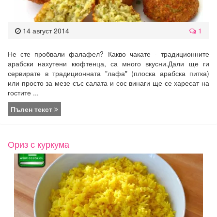
14 август 2014
1
Не сте пробвали фалафел? Какво чакате - традиционните
арабски нахутени кюфтенца, са много вкусни.Дали ще ги
сервирате в традиционната "лафа" (плоска арабска питка)
или просто за мезе със салата и сос винаги ще се харесат на
гостите ...
Пълен текст
Ориз с куркума