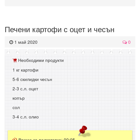
Печени картофи с оцет и чесън
1 май 2020
0
Необходими продукти
1 кг картофи
5-6 скилидки чесън
2-3 с.л. оцет
копър
сол
3-4 с.л. олио
Време за подготовка:
00:05