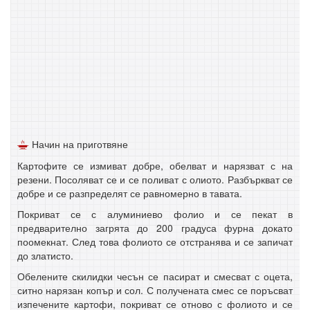
Начин на приготвяне
Картофите се измиват добре, обелват и нарязват с на
резени. Посоляват се и се поливат с олиото. Разбъркват се
добре и се разпределят се равномерно в тавата.
Покриват се с алуминиево фолио и се пекат в
предварително загрята до 200 градуса фурна докато
поомекнат. След това фолиото се отстранява и се запичат
до златисто.
Обелените скилидки чесън се пасират и смесват с оцета,
ситно нарязан копър и сол. С получената смес се поръсват
изпечените картофи, покриват се отново с фолиото и се