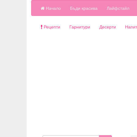
Начало
Бъди красива
Лайфстайл
Рецепти
Гарнитури
Десерти
Напит