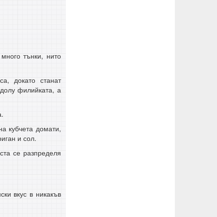
много тънки, нито
са, докато станат
тдолу филийката, а
а.
на кубчета домати,
иган и сол.
ста се разпределя
ски вкус в никакъв