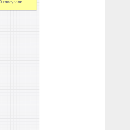
90
гласували