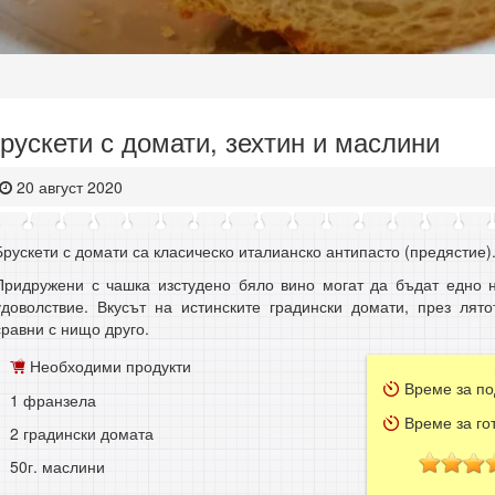
рускети с домати, зехтин и маслини
20 август 2020
Брускети с домати са класическо италианско антипасто (предястие)
Придружени с чашка изстудено бяло вино могат да бъдат едно 
удоволствие. Вкусът на истинските градински домати, през лят
сравни с нищо друго.
Необходими продукти
Време за по
1 франзела
Време за го
2 градински домата
50г. маслини