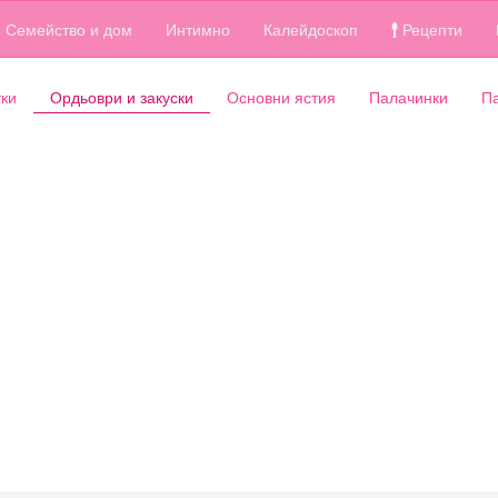
Семейство и дом
Интимно
Калейдоскоп
Рецепти
ки
Ордьоври и закуски
Основни ястия
Палачинки
П