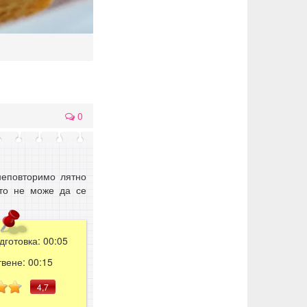
0
.
неповторимо лятно
ото не може да се
дготовка:
00:05
твене:
00:15
4,7