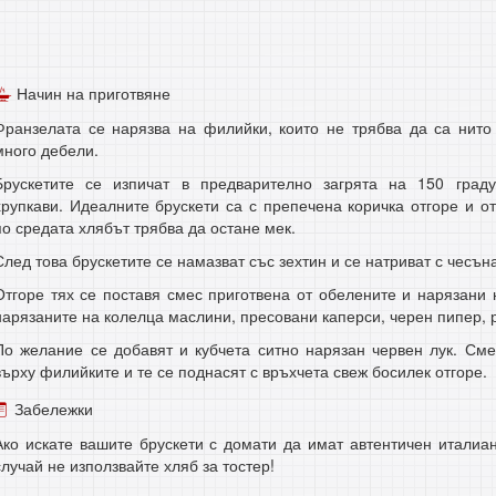
Начин на приготвяне
Франзелата се нарязва на филийки, които не трябва да са нито 
много дебели.
Брускетите се изпичат в предварително загрята на 150 граду
хрупкави. Идеалните брускети са с препечена коричка отгоре и о
по средата хлябът трябва да остане мек.
След това брускетите се намазват със зехтин и се натриват с чесън
Отгоре тях се поставя смес приготвена от обелените и нарязани 
нарязаните на колелца маслини, пресовани каперси, черен пипер, р
По желание се добавят и кубчета ситно нарязан червен лук. Сме
върху филийките и те се поднасят с връхчета свеж босилек отгоре.
Забележки
Ако искате вашите брускети с домати да имат автентичен италиан
случай не използвайте хляб за тостер!