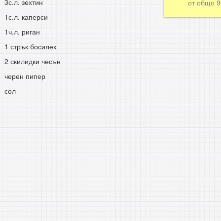
3с.л. зехтин
от общо
1с.л. каперси
1ч.л. риган
1 стрък босилек
2 скилидки чесън
черен пипер
сол