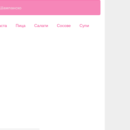
Шампанско
аста
Пица
Салати
Сосове
Супи