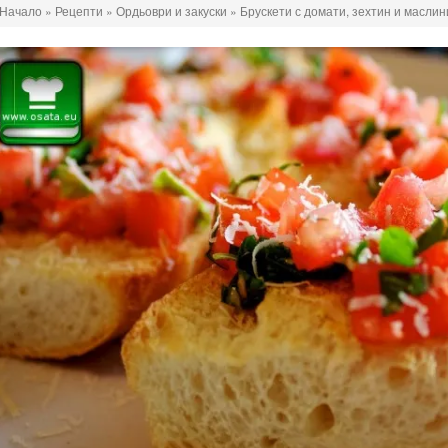
Начало
»
Рецепти
»
Ордьоври и закуски
»
Брускети с домати, зехтин и маслин