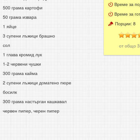
Време за по
500 грама картофи
Време за го
50 грама извара
Порции:
8
1 яйце
3 супени лъжици брашно
сол
от общо
1 глава кромид лук
1-2 червени чушки
300 грама кайма
2 супени лъжици доматено пюре
босилк
300 грама настърган кашкавал
червен пипер, черен пипер