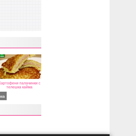
Картофени палачинки с
телешка кайма
ма