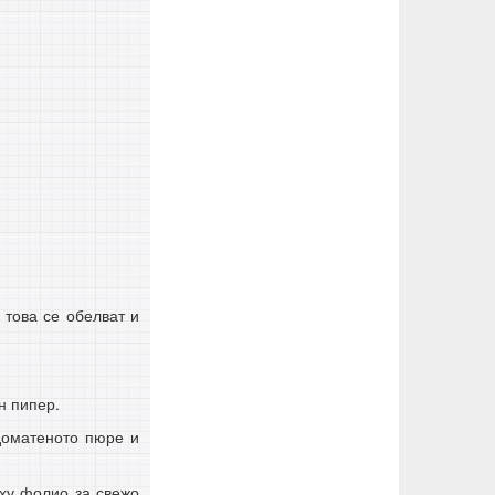
 това се обелват и
н пипер.
 доматеното пюре и
ху фолио за свежо