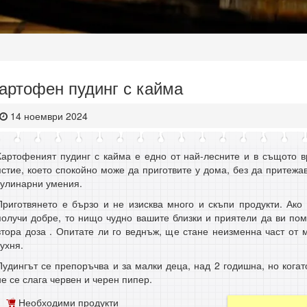
артофен пудинг с кайма
14 ноември 2024
Картофеният пудинг с кайма е едно от най-лесните и в същото в
ястие, което спокойно може да приготвите у дома, без да притежав
кулинарни умения.
Приготвянето е бързо и не изисква много и скъпи продукти. Ако
получи добре, то нищо чудно вашите близки и приятели да ви по
втора доза . Опитате ли го веднъж, ще стане неизменна част от
кухня.
Пудингът се препоръчва и за малки деца, над 2 годишна, но когато
не се слага червен и черен пипер.
Необходими продукти