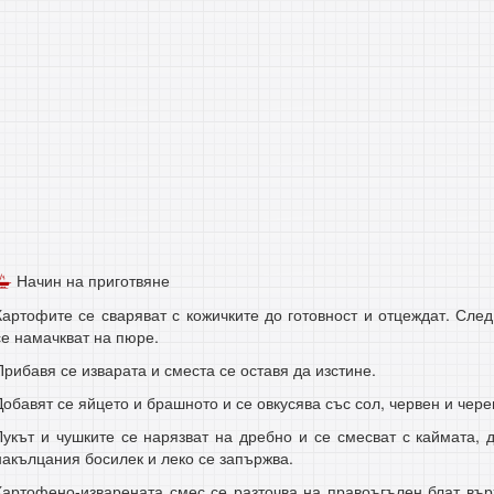
Начин на приготвяне
Картофите се сваряват с кожичките до готовност и отцеждат. След
се намачкват на пюре.
Прибавя се изварата и сместа се оставя да изстине.
Добавят се яйцето и брашното и се овкусява със сол, червен и чере
Лукът и чушките се нарязват на дребно и се смесват с каймата,
накълцания босилек и леко се запържва.
Картофено-изварената смес се разточва на правоъгълен блат вър