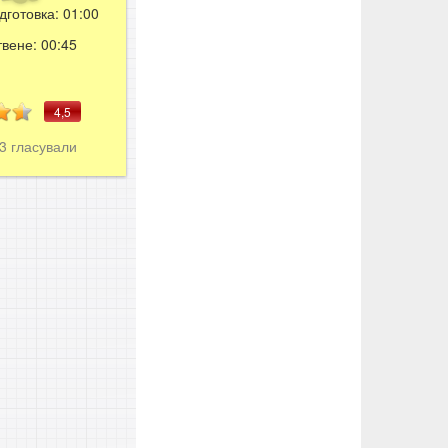
дготовка:
01:00
твене:
00:45
4,5
33
гласували