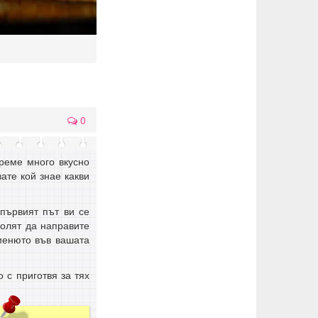
0
реме много вкусно
ате кой знае какви
 първият път ви се
молят да направите
 менюто във вашата
 с приготвя за тях