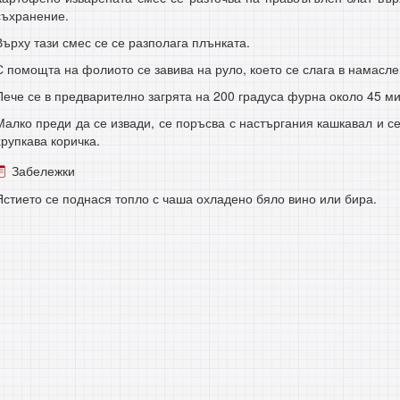
съхранение.
Върху тази смес се се разполага плънката.
С помощта на фолиото се завива на руло, което се слага в намасле
Пече се в предварително загрята на 200 градуса фурна около 45 ми
Малко преди да се извади, се поръсва с настъргания кашкавал и се
хрупкава коричка.
Забележки
Ястието се поднася топло с чаша охладено бяло вино или бира.