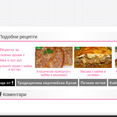
Подобни рецепти
ълнени чушки с кайма
и кус-кус
Класически принцеси с
Мусака с кайма и
кайма и кашкавал
заливка
ще от
Традиционна европейска Кухня
Печени ястия
Кай
Коментари