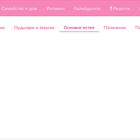
Семейство и дом
Интимно
Калейдоскоп
Рецепти
ки
Ордьоври и закуски
Основни ястия
Палачинки
П