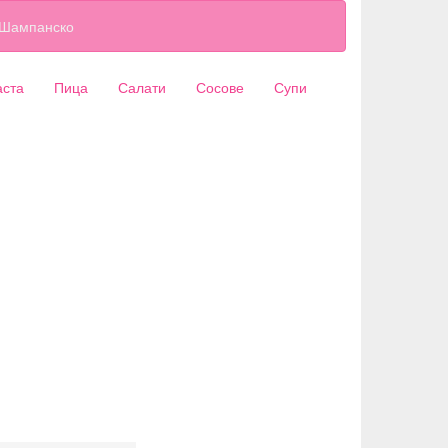
Шампанско
аста
Пица
Салати
Сосове
Супи