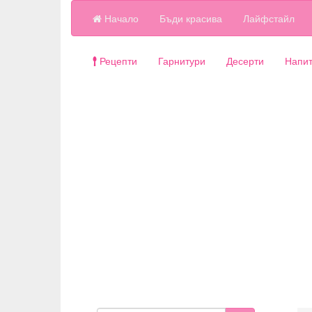
Начало
Бъди красива
Лайфстайл
Рецепти
Гарнитури
Десерти
Напит