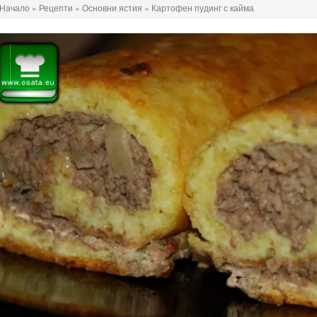
Начало
»
Рецепти
»
Основни ястия
»
Картофен пудинг с кайма