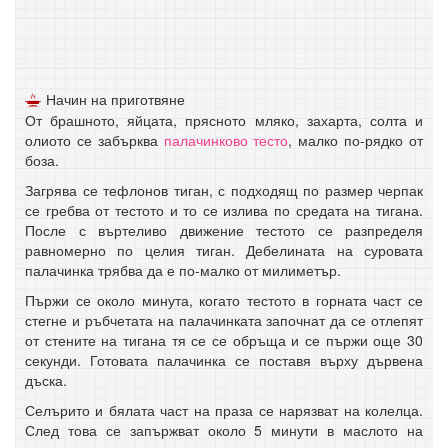
Начин на приготвяне
От брашното, яйцата, прясното мляко, захарта, солта и
олиото се забърква
палачинково тесто
, малко по-рядко от
боза.
Загрява се тефлонов тиган, с подходящ по размер черпак
се гребва от тестото и то се излива по средата на тигана.
После с въртеливо движение тестото се разпределя
равномерно по целия тиган. Дебелината на суровата
палачинка трябва да е по-малко от милиметър.
Пържи се около минута, когато тестото в горната част се
стегне и ръбчетата на палачинката започнат да се отлепят
от стените на тигана тя се се обръща и се пържи още 30
секунди. Готовата палачинка се поставя върху дървена
дъска.
Селърито и бялата част на праза се нарязват на колелца.
След това се запържват около 5 минути в маслото на