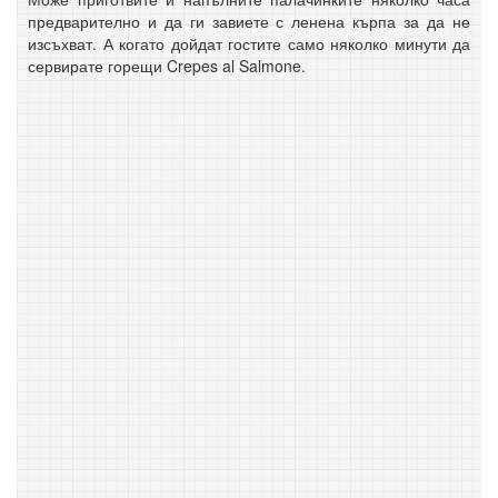
предварително и да ги завиете с ленена кърпа за да не
изсъхват. А когато дойдат гостите само няколко минути да
сервирате горещи Crepes al Salmone.