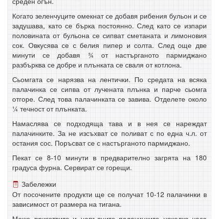
среден огън.
Когато зеленчуците омекнат се добавя рибения бульон и се
задушава, като се бърка постоянно. След като се изпари
половината от бульона се сипват сметаната и лимоновия
сок. Овкусява се с белия пипер и солта. След още две
минути се добавя ¾ от настърганото пармиджано
разбърква се добре и плънката се сваля от котлона.
Сьомгата се нарязва на лентички. По средата на всяка
палачинка се сипва от лучената плънка и парче сьомга
отгоре. След това палачинката се завива. Отделете около
¼ течност от плънката.
Намаслява се подходяща тава и в нея се нареждат
палачинките. За не изсъхват се поливат с по една ч.л. от
остания сос. Поръсват се с настърганото пармиджано.
Пекат се 8-10 минути в предварително загрята на 180
градуса фурна. Сервират се горещи.
Забележки
От посочените продукти ще се получат 10-12 палачинки в
зависимост от размера на тигана.
Може приготвите и напълните палачинките няколко часа