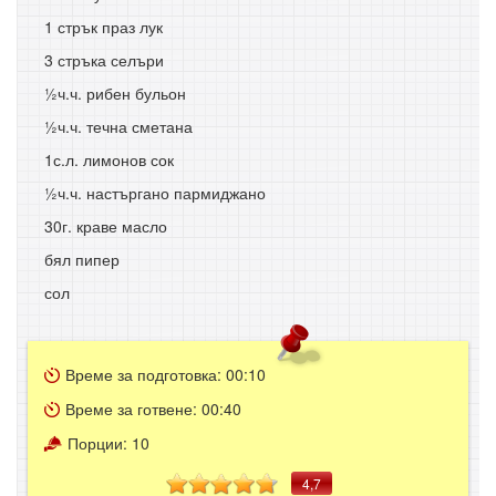
1 стрък праз лук
3 стръка селъри
½ч.ч. рибен бульон
½ч.ч. течна сметана
1с.л. лимонов сок
½ч.ч. настъргано пармиджано
30г. краве масло
бял пипер
сол
Време за подготовка:
00:10
Време за готвене:
00:40
Порции:
10
4,7