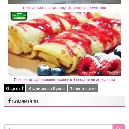
Палачинки-кошнички с шунка, кашкавал и сметана
Палачинки с маскарпоне, малини и боровинки по италиански
Още от
Италианска Кухня
Печени ястия
Коментари