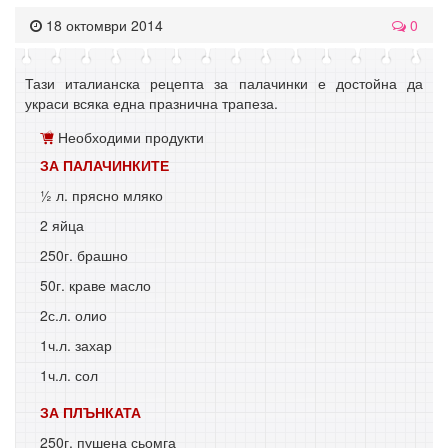
18 октомври 2014
0
Тази италианска рецепта за палачинки е достойна да
украси всяка една празнична трапеза.
Необходими продукти
ЗА ПАЛАЧИНКИТЕ
½ л. прясно мляко
2 яйца
250г. брашно
50г. краве масло
2с.л. олио
1ч.л. захар
1ч.л. сол
ЗА ПЛЪНКАТА
250г. пушена сьомга