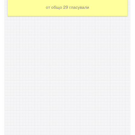
от общо
29
гласували