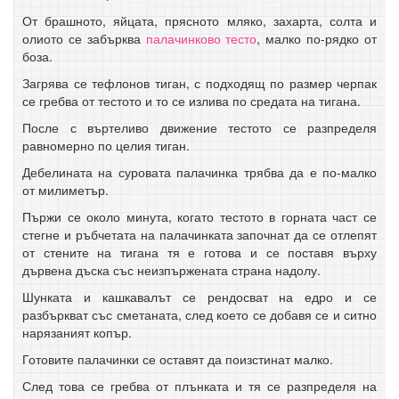
От брашното, яйцата, прясното мляко, захарта, солта и
олиото се забърква
палачинково тесто
, малко по-рядко от
боза.
Загрява се тефлонов тиган, с подходящ по размер черпак
се гребва от тестото и то се излива по средата на тигана.
После с въртеливо движение тестото се разпределя
равномерно по целия тиган.
Дебелината на суровата палачинка трябва да е по-малко
от милиметър.
Пържи се около минута, когато тестото в горната част се
стегне и ръбчетата на палачинката започнат да се отлепят
от стените на тигана тя е готова и се поставя върху
дървена дъска със неизпържената страна надолу.
Шунката и кашкавалът се рендосват на едро и се
разбъркват със сметаната, след което се добавя се и ситно
нарязаният копър.
Готовите палачинки се оставят да поизстинат малко.
След това се гребва от плънката и тя се разпределя на