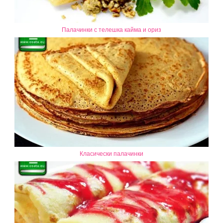
Палачинки с телешка кайма и ориз
Класически палачинки