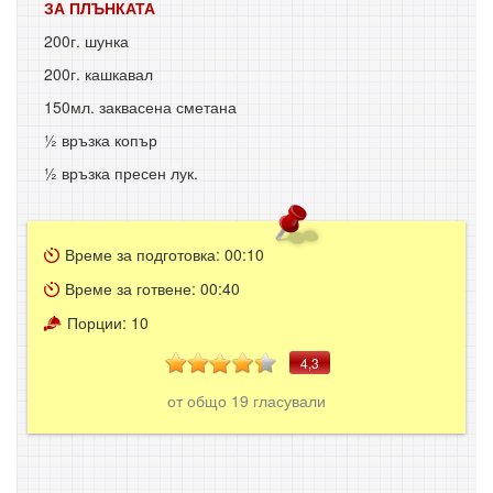
ЗА ПЛЪНКАТА
200г. шунка
200г. кашкавал
150мл. заквасена сметана
½ връзка копър
½ връзка пресен лук.
Време за подготовка:
00:10
Време за готвене:
00:40
Порции:
10
4,3
от общо
19
гласували