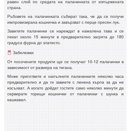
равен слой по средата на палачинката от изпържената
страна.
Ръбовете на палачинката събират така, че да се получи
импровизирана кошничка и завързват с перце пресен лук.
Завитите палачинки се нареждат в намалена тава и се
пекат около 15 минути в предварително загрята до 180
градуса фурна до златисто.
Забележки
От посочените продукти ще се получат 10-12 палачинки в
зависимост от размера на тигана.
Може приготвите и напълните палачинките няколко часа
предварително и да ги завиете с ленена кърпа за да не
изсъхват. А когато дойдат гостите само няколко минути да
сервирате горещи кошнички от палачинки с шунка и
кашкавал.