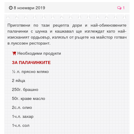
8 ноември 2019
1
Приготвени по тази рецепта дори и най-обикновените
палачинки с шунка и кашкавал ще изглеждат като най-
изисканият ордьовър, излязъл от ръцете на майстор готвач
в луксозен ресторант.
Необходими продукти
ЗА ПАЛАЧИНКИТЕ
½ л. прясно мляко
2 яйца
250г. брашно
50г. краве масло
2с.л. олио
1ч.л. захар
1ч.л. сол