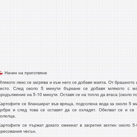
Начин на приготвяне
Млякото леко се загрява и към него се добавя маята. От брашното 
тесто. След около 5 минути бъркане се добавя млякото с м
продължение на 5-10 минути. Оставя се на топло да втаса (около п
Картофите се бланшират във вряща, подсолена вода за около 5 м
добре и след това се оставят да се охладят. Обелват се и се 
колелца.
Картофите се пържат докато омекнат в загретия зехтин около 5-
пресования чесън.