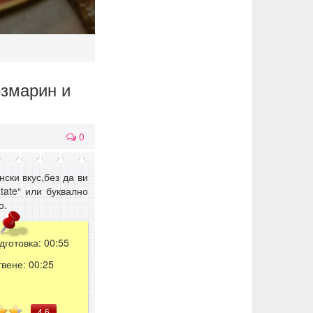
озмарин и
0
ски вкус,без да ви
tate“ или буквално
о.
дготовка:
00:55
твене:
00:25
4,6