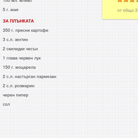
100 мл. мляко
5 г. мая
от общо
ЗА ПЛЪНКАТА
350 г. пресни картофи
3 с.л. зехтин
2 скилидки чесън
1 глава червен лук
150 г. моцарела
2 с.л. настърган пармезан
2 с.л. розмарин
черен пипер
сол