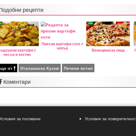
Подобни рецепти
Пресни картофи соте с
копър
Задушени картофи с
Венецианска пица
чесън и зехтин
ще от
Италианска Кухня
Печени ястия
Коментари
Условия за ползване
Условия за поверителнос