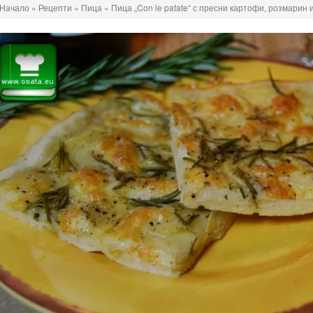
Начало
»
Рецепти
»
Пица
»
Пица „Con le patate“ с пресни картофи, розмарин 