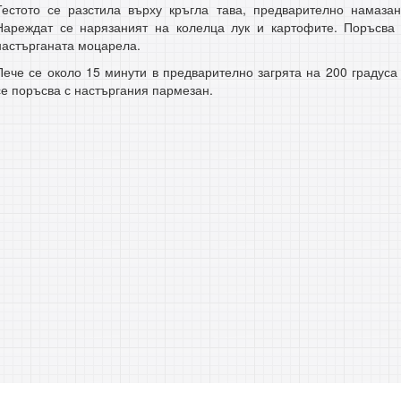
Тестото се разстила върху кръгла тава, предварително намазан
Нареждат се нарязаният на колелца лук и картофите. Поръсва
настърганата моцарела.
Пече се около 15 минути в предварително загрята на 200 градуса
се поръсва с настъргания пармезан.