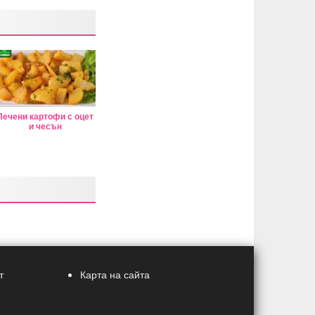
Печени картофи с оцет
и чесън
т
Карта на сайта