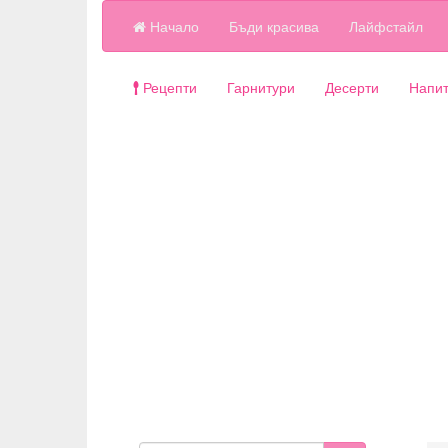
Начало
Бъди красива
Лайфстайл
Рецепти
Гарнитури
Десерти
Напит