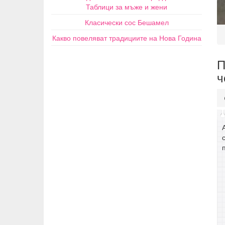
Таблици за мъже и жени
Класически сос Бешамел
Какво повеляват традициите на Нова Година
П
ч