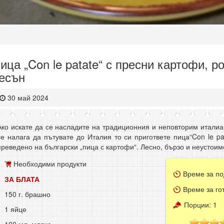
ица „Con le patate“ с пресни картофи, р
есън
30 май 2024
Ако искате да се насладите на традиционния и неповторим италиан
се налага да пътувате до Италия то си пригответе пица“Con le pa
преведено на български „пица с картофи“. Лесно, бързо и неустоим
Необходими продукти
Време за по
ЗА БЛАТА
Време за го
150 г. брашно
Порции:
1
1 яйце