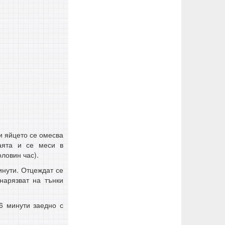
и яйцето се омесва
аята и се меси в
оловин час).
инути. Отцеждат се
нарязват на тънки
6 минути заедно с