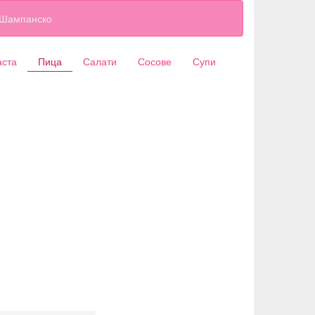
Шампанско
аста
Пица
Салати
Сосове
Супи