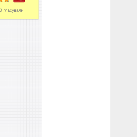
23
гласували