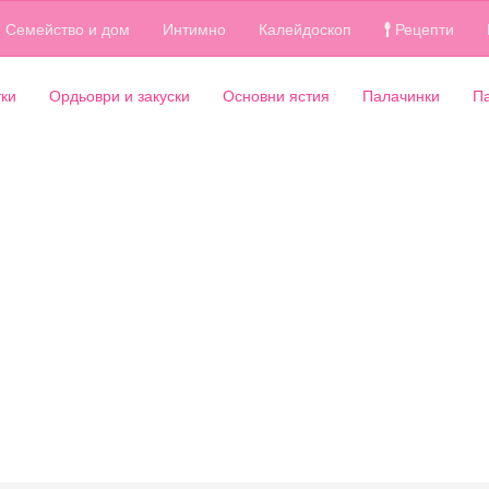
Семейство и дом
Интимно
Калейдоскоп
Рецепти
ки
Ордьоври и закуски
Основни ястия
Палачинки
П