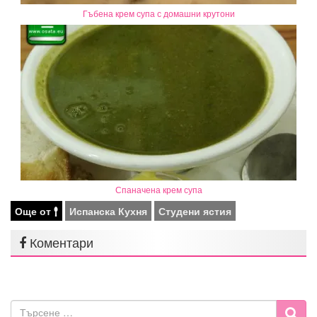
Гъбена крем супа с домашни крутони
Спаначена крем супа
Още от
Испанска Кухня
Студени ястия
Коментари