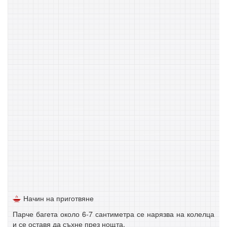
Начин на приготвяне
Парче багета около 6-7 сантиметра се нарязва на колелца
и се оставя да съхне през нощта.