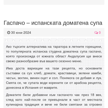
Гаспачо – испанската доматена супа
30 юни 2024
0
Ако търсите алтернатива на таратора в летните горещини,
то популярната испанска студена доматена супа гаспачо,
която произхожда от южната област Андалусия ще внесе
свежо разнообразие във вашето сезонно меню.
Има доста вариации на тази рецепта, но основните
съставки са сух хляб, домати, краставици, зелени камби,
чесън, зехтин, винен оцет и сол. Понякога се добавя и лук.
Смята се, че супата води корените си от арабска рецепта,
донесена в Испания от маврите.
Доматите били добавени към гаспачото чак през 18 век,
след като най-после се превърнали в част от местната
кулинарна традиция и вече не били смятани за отровно