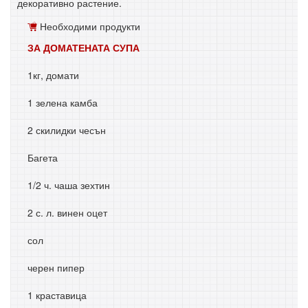
декоративно растение.
Необходими продукти
ЗА ДОМАТЕНАТА СУПА
1кг, домати
1 зелена камба
2 скилидки чесън
Багета
1/2 ч. чаша зехтин
2 с. л. винен оцет
сол
черен пипер
1 краставица