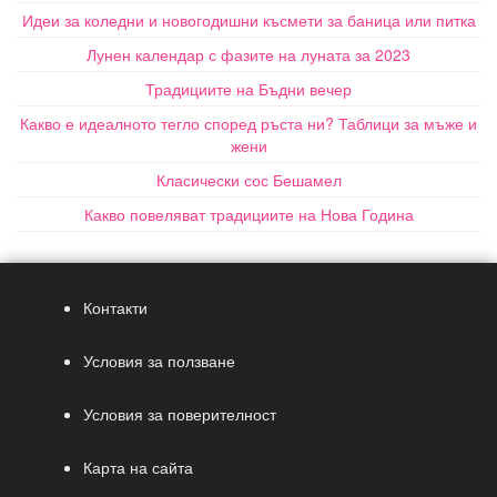
Идеи за коледни и новогодишни късмети за баница или питка
Лунен календар с фазите на луната за 2023
Традициите на Бъдни вечер
Какво е идеалното тегло според ръста ни? Таблици за мъже и
жени
Класически сос Бешамел
Какво повеляват традициите на Нова Година
Контакти
Условия за ползване
Условия за поверителност
Карта на сайта