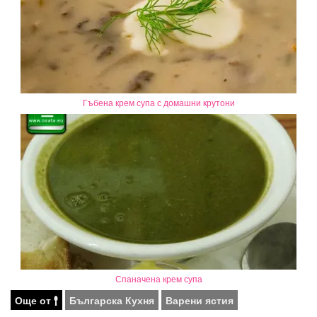
Гъбена крем супа с домашни крутони
Спаначена крем супа
Още от
Българска Кухня
Варени ястия