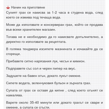
Начин на приготвяне
Сухият грах се накисва за 1-2 часа в студена вода, след
което се измива под течаща вода.
Може да използвате и консервиран грах, който се продава
във всеки хранителен магазин.
Тогава не е необходимо да го накисвате допълнително, а
директно го използвате за рецептата.
В голяма тенджера изсипете мазнината и изчакайте да се
сгорещи.
Прибавете ситно нарязания лук, чесън и кимион.
Подправете със сол и черен пипер на вкус.
Задушете на бавен огън, докато лукът омекне.
Сипете водата, зеленчуковия бульон и зърната грах.
Супата от грах се оставя да кипне , след което огънят се
намалява.
Варете около 35-40 минути или докато грахът се свари и
омекне, а супата се сгъсти.