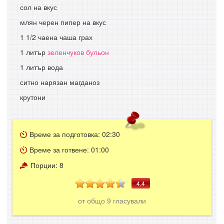
сол на вкус
млян черен пипер на вкус
1 1/2 чаена чаша грах
1 литър
зеленчуков бульон
1 литър вода
ситно нарязан магданоз
крутони
Време за подготовка:
02:30
Време за готвене:
01:00
Порции:
8
4,4
от общо
9
гласували