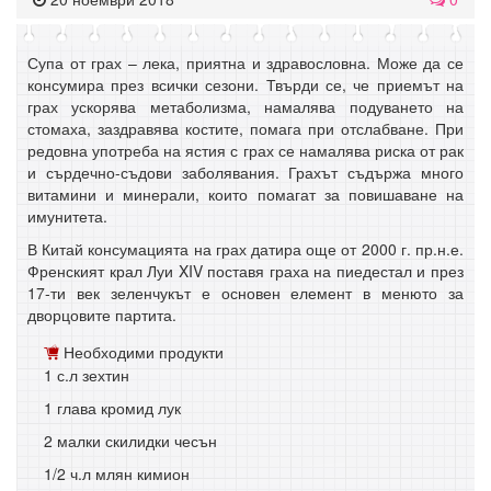
Супа от грах – лека, приятна и здравословна. Може да се
консумира през всички сезони. Твърди се, че приемът на
грах ускорява метаболизма, намалява подуването на
стомаха, заздравява костите, помага при отслабване. При
редовна употреба на ястия с грах се намалява риска от рак
и сърдечно-съдови заболявания. Грахът съдържа много
витамини и минерали, които помагат за повишаване на
имунитета.
В Китай консумацията на грах датира още от 2000 г. пр.н.е.
Френският крал Луи XIV поставя граха на пиедестал и през
17-ти век зеленчукът е основен елемент в менюто за
дворцовите партита.
Необходими продукти
1 с.л зехтин
1 глава кромид лук
2 малки скилидки чесън
1/2 ч.л млян кимион