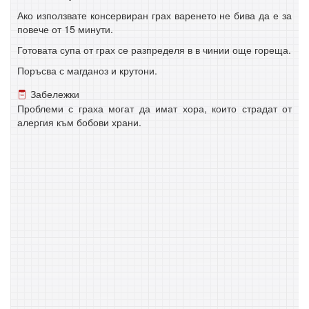
Ако използвате консервиран грах варенето не бива да е за
повече от 15 минути.
Готовата супа от грах се разпределя в в чинии още гореща.
Поръсва с магданоз и крутони.
Забележки
Проблеми с граха могат да имат хора, които страдат от
алергия към бобови храни.