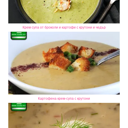
Крем супа от броколи и картофи с крутони и чедър
Картофена крем-супа с крутони