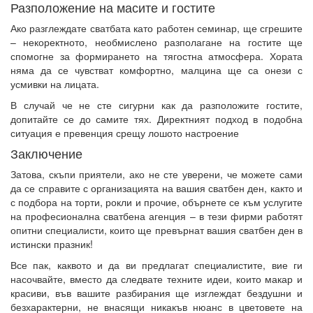
Разположение на масите и гостите
Ако разглеждате сватбата като работен семинар, ще сгрешите
– некоректното, необмислено разполагане на гостите ще
спомогне за формирането на тягостна атмосфера. Хората
няма да се чувстват комфортно, малцина ще са онези с
усмивки на лицата.
В случай че не сте сигурни как да разположите гостите,
допитайте се до самите тях. Директният подход в подобна
ситуация е превенция срещу лошото настроение
Заключение
Затова, скъпи приятели, ако не сте уверени, че можете сами
да се справите с организацията на вашия сватбен ден, както и
с подбора на торти, рокли и прочие, обърнете се към услугите
на професионална сватбена агенция – в тези фирми работят
опитни специалисти, които ще превърнат вашия сватбен ден в
истински празник!
Все пак, каквото и да ви предлагат специалистите, вие ги
насочвайте, вместо да следвате техните идеи, които макар и
красиви, във вашите разбирания ще изглеждат бездушни и
безхарактерни, не внасящи никакъв нюанс в цветовете на