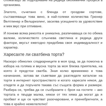
организма.
Златото, съчетано с бленда от гроздови сортове,
съставляващи това вино, в най-големи количества Грюнер
Велтлинер и Велшризлинг, засилва усещането за удоволствие
и мек вкус при отпиване.
И понеже всяка реколта е уникална, различаваща се по обема
валежи, количеството слънчева светлина и редица други
фактори, вкусът ежегодно придобива своя индивидуалност и
характер.
Харесахте ли сватбена торта?
Наскоро обиколих сладкарниците в моя град, за да помогна в
избора на голяма и вкусна торта за моя близка приятелка, на
която ѝ предстои сватба. Зная колко времеемко е това
начинание, затова ви съветвам да разгледате каталози на
торти в интернет пространството и когато харесате някоя, да
отидете и да поръчате такава със същата форма и размери.
Разбира се, трябва да се съобразите с броя на гостите – ако
тортата е твърде малка, някои от тях няма да могат да я
пробват и ще се чувстват разочаровани, и пренебрегнати, а
това е крайно нежелателно!