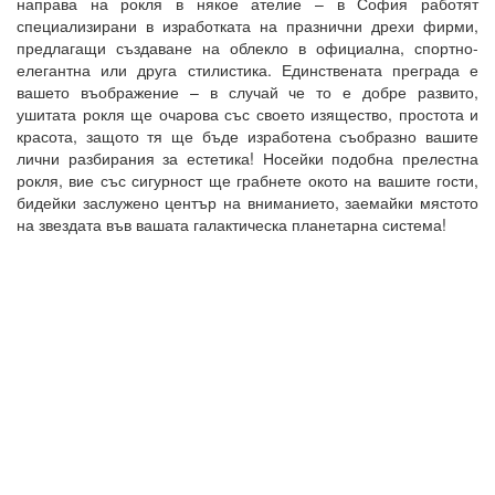
направа на рокля в някое ателие – в София работят
специализирани в изработката на празнични дрехи фирми,
предлагащи създаване на облекло в официална, спортно-
елегантна или друга стилистика. Единствената преграда е
вашето въображение – в случай че то е добре развито,
ушитата рокля ще очарова със своето изящество, простота и
красота, защото тя ще бъде изработена съобразно вашите
лични разбирания за естетика! Носейки подобна прелестна
рокля, вие със сигурност ще грабнете окото на вашите гости,
бидейки заслужено център на вниманието, заемайки мястото
на звездата във вашата галактическа планетарна система!