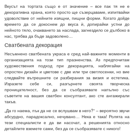
Вкусът на тортата също е от значение – все пак тя не е
декоративна храна, която просто ще съзерцаваме, изпитвайки
удоволствие от нейните изящни, пищни форми. Когато дойде
времето да се докоснем до вкуса ѝ, допирайки устни до
нейното тяло, очакването за наслада, загнездило се дълбоко в
нас, трябва да бъде задоволено…
Сватбената декорация
Несъмнено сватбената украса е сред най-важните моменти в
организацията на този тип празненства. Аз предпочитам
художествения подход при декорацията, наблягайки на
опростен дизайн и цветове с две или три светлосенки, но вие
следвайте вътрешните си разбирания за визия и естетика.
Изразете себе си, разгърнете своята творческа
проницателност, без да се съобразявате напълно със
съветите на вашия сватбен консултант, ако сте ангажирали
такъв.
„Да го наема, пък да не се вслушвам в него?“ – вероятно звучи
абсурдно, парадоксално, нечувано… Нека е така! Ролята на
тези специалисти е да ви насочат, а решенията относно
детайлите вземете сами, без да се съобразявате с никого!