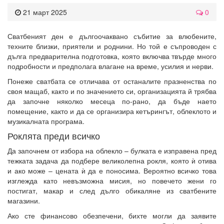
21 март 2025
0
Сватбеният ден е дългоочаквано събитие за влюбените,
техните близки, приятели и роднини. Но той е съпроводен с
дълга предварителна подготовка, която включва твърде много
подробности и предполага влагане на време, усилия и нерви.
Понеже сватбата се отличава от останалите празненства по
своя мащаб, както и по значението си, организацията й трябва
да започне няколко месеца по-рано, да бъде наето
помещение, както и да се организира кетърингът, облеклото и
музикалната програма.
Роклята преди всичко
Да започнем от избора на облекло – булката е изправена пред
тежката задача да подбере великолепна рокля, която ѝ отива
и ако може – цената ѝ да е поносима. Вероятно всичко това
изглежда като невъзможна мисия, но повечето жени го
постигат, макар и след дълго обикаляне из сватбените
магазини.
Ако сте финансово обезпечени, бихте могли да заявите