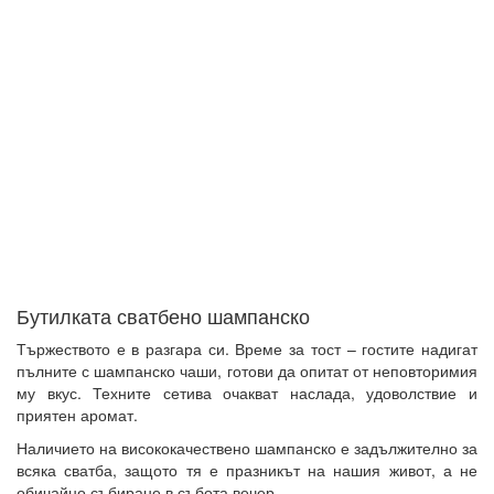
Бутилката сватбено шампанско
Тържеството е в разгара си. Време за тост – гостите надигат
пълните с шампанско чаши, готови да опитат от неповторимия
му вкус. Техните сетива очакват наслада, удоволствие и
приятен аромат.
Наличието на висококачествено шампанско е задължително за
всяка сватба, защото тя е празникът на нашия живот, а не
обичайно събиране в събота вечер.