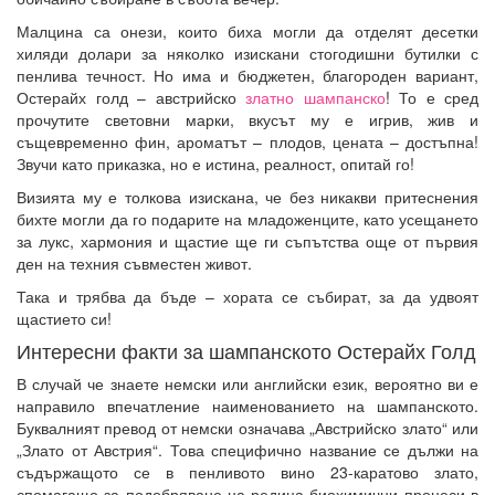
Малцина са онези, които биха могли да отделят десетки
хиляди долари за няколко изискани стогодишни бутилки с
пенлива течност. Но има и бюджетен, благороден вариант,
Остерайх голд – австрийско
златно шампанско
! То е сред
прочутите световни марки, вкусът му е игрив, жив и
същевременно фин, ароматът – плодов, цената – достъпна!
Звучи като приказка, но е истина, реалност, опитай го!
Визията му е толкова изискана, че без никакви притеснения
бихте могли да го подарите на младоженците, като усещането
за лукс, хармония и щастие ще ги съпътства още от първия
ден на техния съвместен живот.
Така и трябва да бъде – хората се събират, за да удвоят
щастието си!
Интересни факти за шампанското Остерайх Голд
В случай че знаете немски или английски език, вероятно ви е
направило впечатление наименованието на шампанското.
Буквалният превод от немски означава „Австрийско злато“ или
„Злато от Австрия“. Това специфично название се дължи на
съдържащото се в пенливото вино 23-каратово злато,
спомагащо за подобряване на редица биохимични процеси в