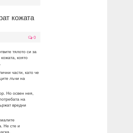
рат кожата
0
твите тялото си за
 кожата, която
.
ични части, като че
щите лъчи на
р. Но освен нея,
потребата на
държат вредни
намалите
. Не сте и
аска.