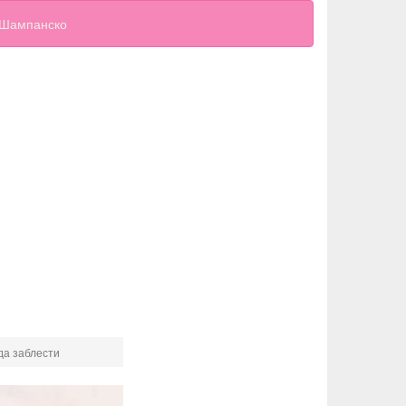
Шампанско
да заблести