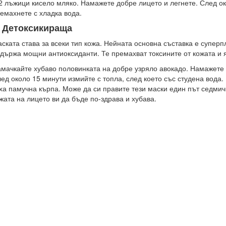
2 лъжици кисело мляко. Намажете добре лицето и легнете. След о
емахнете с хладка вода.
. Детоксикираща
ската става за всеки тип кожа. Нейната основна съставка е суперп
държа мощни антиоксиданти. Те премахват токсините от кожата и 
мачкайте хубаво половинката на добре узряло авокадо. Намажете 
ед около 15 минути измийте с топла, след което със студена вода.
ха памучна кърпа. Може да си правите тези маски един път седмич
жата на лицето ви да бъде по-здрава и хубава.