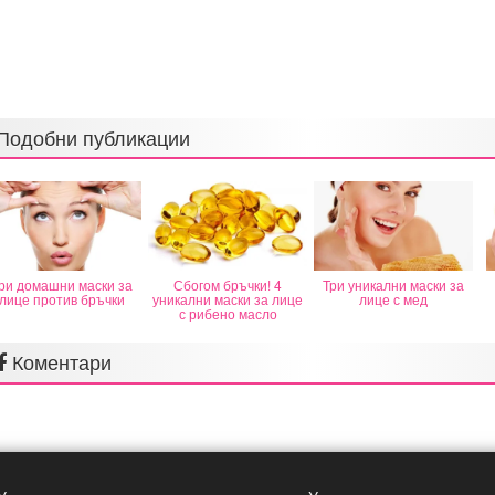
Подобни публикации
ри домашни маски за
Сбогом бръчки! 4
Три уникални маски за
лице против бръчки
уникални маски за лице
лице с мед
с рибено масло
Коментари