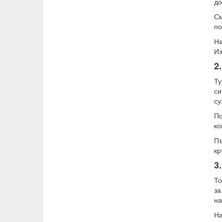
до
См
по
На
Из
2
Ту
си
су
По
ко
Пъ
кр
3
То
за
на
На