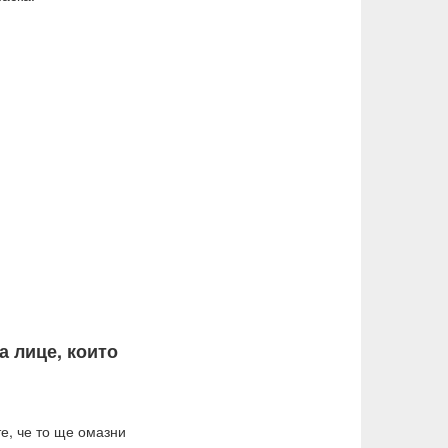
а лице, които
е, че то ще омазни