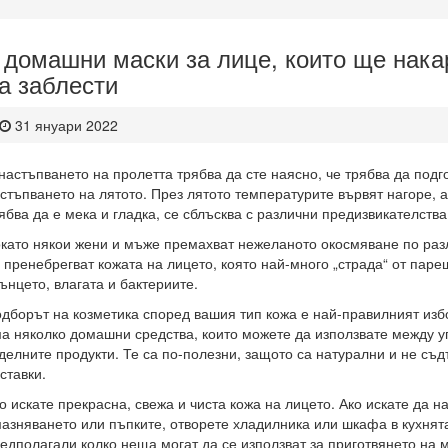
 домашни маски за лице, които ще нака
а заблести
31 януари 2022
настъпването на пролетта трябва да сте наясно, че трябва да подго
стъпването на лятото. През лятото температурите вървят нагоре, а
ябва да е мека и гладка, се сблъсква с различни предизвикателства
като някои жени и мъже премахват нежеланото окосмяване по разл
 пренебрегват кожата на лицето, която най-много „страда“ от паре
ънцето, влагата и бактериите.
дборът на козметика според вашия тип кожа е най-правилният избо
а няколко домашни средства, които можете да използвате между у
делните продукти. Те са по-полезни, защото са натурални и не съ
ставки.
о искате прекрасна, свежа и чиста кожа на лицето. Ако искате да 
азняването или пъпките, отворете хладилника или шкафа в кухнята
едполагали колко неща могат да се използват за приготвянето на м