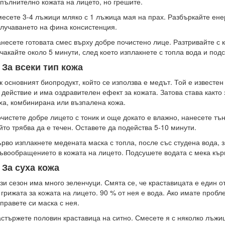
пълнително кожата на лицето, но грешите.
есете 3-4 лъжици мляко с 1 лъжица мая на прах. Разбъркайте ене
лучаването на фина консистенция.
несете готовата смес върху добре почистено лице. Разтривайте с 
чакайте около 5 минути, след което изплакнете с топла вода и под
. За всеки тип кожа
к основният биопродукт, който се използва е медът. Той е известе
 действие и има оздравителен ефект за кожата. Затова става както з
ха, комбинирана или възпалена кожа.
чистете добре лицето с тоник и още докато е влажно, нанесете тън
йто трябва да е течен. Оставете да подейства 5-10 минути.
рво изплакнете медената маска с топла, после със студена вода, 
ъвообращението в кожата на лицето. Подсушете водата с мека кър
. За суха кожа
зи сезон има много зеленчуци. Смята се, че краставицата е един о
 грижата за кожата на лицето. 90 % от нея е вода. Ако имате пробл
правете си маска с нея.
стържете половин краставица на ситно. Смесете я с няколко лъжи