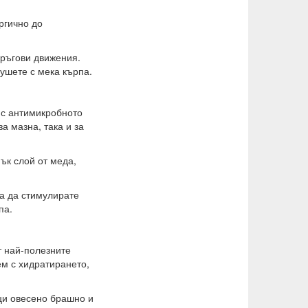
ргично до
кръгови движения.
сушете с мека кърпа.
н с антимикробното
а мазна, така и за
ък слой от меда,
за да стимулирате
па.
т най-полезните
ем с хидратирането,
ци овесено брашно и