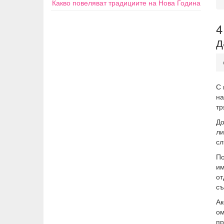
Какво повеляват традициите на Нова Година
4
д
С 
на
тр
До
ли
сл
По
им
от
съ
Ак
ом
пр