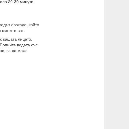
коло 20-30 минути
лодът авокадо, който
я омекотяват.
с кашата лицето.
 Попийте водата със
но, за да може