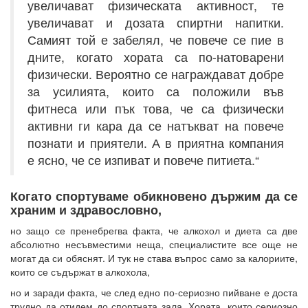
увеличават физическата активност, те
увеличават и дозата спиртни напитки.
Самият той е забелял, че повече се пие в
дните, когато хората са по-натоварени
физически. Вероятно се награждават добре
за усилията, които са положили във
фитнеса или пък това, че са физически
активни ги кара да се натъкват на повече
познати и приятели. А в приятна компания
е ясно, че се изпиват и повече питиета.“
Когато спортуваме обикновено държим да се
храним и здравословно,
но защо се пренебрегва факта, че алкохол и диета са две
абсолютно несъвместими неща, специалистите все още не
могат да си обяснят. И тук не става въпрос само за калориите,
които се съдържат в алкохола,
но и заради факта, че след едно по-сериозно пийване е доста
трудно да отидем до спортната зала. Хората, които сериозно