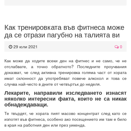
Как тренировката във фитнеса може
да се отрази пагубно на талията ви
29 юли 2021
0
Как може да ходите всеки ден на фитнес и не само, че не
отслабвате, а точно обратното? Последните проучвания
доказват, че след активна тренировка голяма част от хората
имат склонност да употребяват повече алкохол и това се
случва най-често в дните от четвъртък до неделя.
Лекарите, направили изследването изнасят
няколко интересни факта, които не са никак
обнадеждаващи.
Те твърдят, че хората пият масово концентрат след като се
изпотят във фитнеса, особено ако посещението им там е било
в края на работния ден или през уикенда.