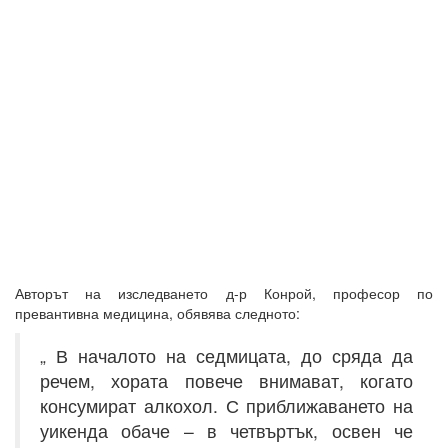
Авторът на изследването д-р Конрой, професор по
превантивна медицина, обявява следното:
„ В началото на седмицата, до сряда да
речем, хората повече внимават, когато
консумират алкохол. С приближаването на
уикенда обаче – в четвъртък, освен че