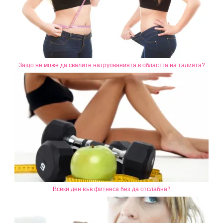
Защо не може да свалите натрупванията в областта на талията?
Всеки ден във фитнеса без да отслабна?