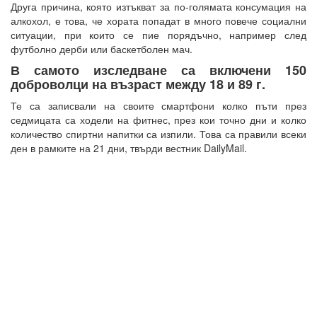
Друга причина, която изтъкват за по-голямата консумация на
алкохол, е това, че хората попадат в много повече социални
ситуации, при които се пие порядъчно, например след
футболно дерби или баскетболен мач.
В самото изследване са включени 150
доброволци на възраст между 18 и 89 г.
Те са записвали на своите смартфони колко пъти през
седмицата са ходели на фитнес, през кои точно дни и колко
количество спиртни напитки са изпили. Това са правили всеки
ден в рамките на 21 дни, твърди вестник DailyMail.