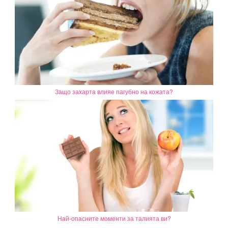
Защо захарта влияе пагубно на кожата?
Най-опасните моменти за талията ви?