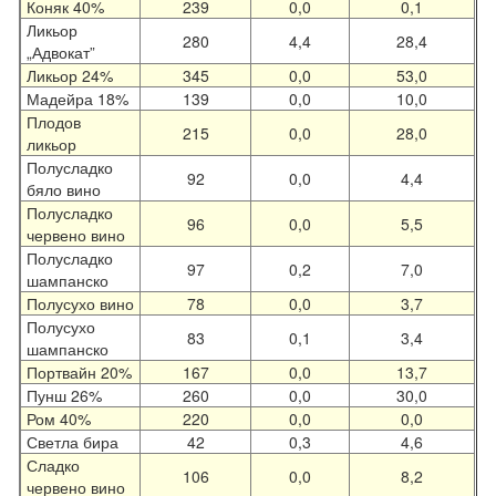
Коняк 40%
239
0,0
0,1
Ликьор
280
4,4
28,4
„Адвокат”
Ликьор 24%
345
0,0
53,0
Мадейра 18%
139
0,0
10,0
Плодов
215
0,0
28,0
ликьор
Полусладко
92
0,0
4,4
бяло вино
Полусладко
96
0,0
5,5
червено вино
Полусладко
97
0,2
7,0
шампанско
Полусухо вино
78
0,0
3,7
Полусухо
83
0,1
3,4
шампанско
Портвайн 20%
167
0,0
13,7
Пунш 26%
260
0,0
30,0
Ром 40%
220
0,0
0,0
Светла бира
42
0,3
4,6
Сладко
106
0,0
8,2
червено вино