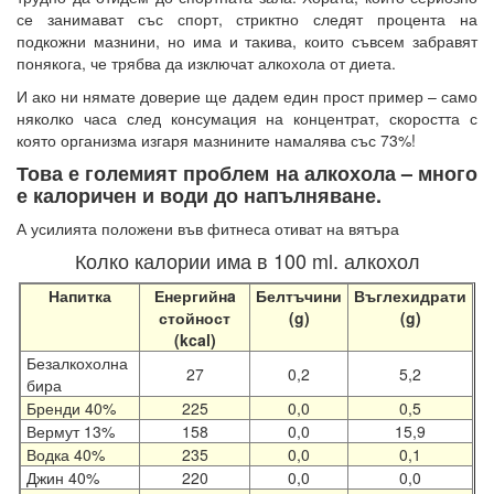
се занимават със спорт, стриктно следят процента на
подкожни мазнини, но има и такива, които съвсем забравят
понякога, че трябва да изключат алкохола от диета.
И ако ни нямате доверие ще дадем един прост пример – само
няколко часа след консумация на концентрат, скоростта с
която организма изгаря мазнините намалява със 73%!
Това е големият проблем на алкохола – много
е калоричен и води до напълняване.
А усилията положени във фитнеса отиват на вятъра
Колко калории има в 100 ml. алкохол
Напитка
Енергийнa
Белтъчини
Въглехидрати
стойност
(g)
(g)
(kcal)
Безалкохолна
27
0,2
5,2
бира
Бренди 40%
225
0,0
0,5
Вермут 13%
158
0,0
15,9
Водка 40%
235
0,0
0,1
Джин 40%
220
0,0
0,0