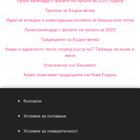
Лунен календар с фазите на луната за 2022 година
Трапеза за Бъдни вечер
Идеи за коледни и новогодишни късмети за баница или питка
Лунен календар с фазите на луната за 2023
Традициите на Бъдни вечер
Какво е идеалното тегло според ръста ни? Таблици за мъже и
жени
Класически сос Бешамел
Какво повеляват традициите на Нова Година
Контакти
Условия за ползване
Условия за поверителност