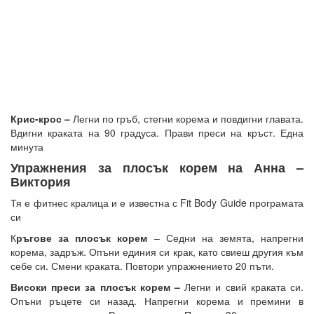
Крис-крос –
Легни по гръб, стегни корема и повдигни главата.
Вдигни краката на 90 градуса. Прави преси на кръст. Една
минута
Упражнения за плосък корем на Анна –
Виктория
Тя е фитнес кралица и е известна с Fit Body Guide програмата
си
К
ръгове за плосък корем
– Седни на земята, напрегни
корема, задръж. Опъни единия си крак, като свиеш другия към
себе си. Смени краката. Повтори упражнението 20 пъти.
Високи преси за плосък корем –
Легни и свий краката си.
Опъни ръцете си назад. Напрегни корема и премини в