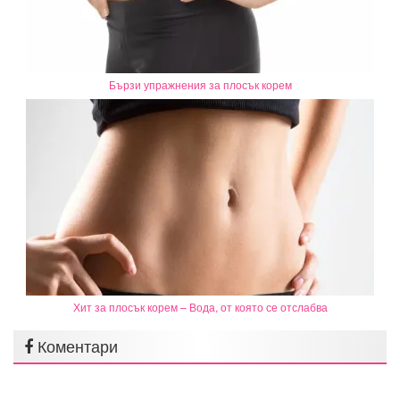
Бързи упражнения за плосък корем
Хит за плосък корем – Вода, от която се отслабва
Коментари