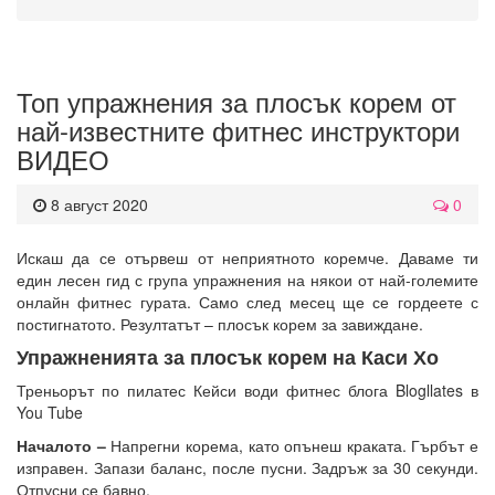
Топ упражнения за плосък корем от
най-известните фитнес инструктори
ВИДЕО
8 август 2020
0
Искаш да се отървеш от неприятното коремче. Даваме ти
един лесен гид с група упражнения на някои от най-големите
онлайн фитнес гурата. Само след месец ще се гордеете с
постигнатото. Резултатът – плосък корем за завиждане.
Упражненията за плосък корем на Каси Хо
Треньорът по пилатес Кейси води фитнес блога Blogllates в
You Tube
Началото –
Напрегни корема, като опънеш краката. Гърбът е
изправен. Запази баланс, после пусни. Задръж за 30 секунди.
Отпусни се бавно.