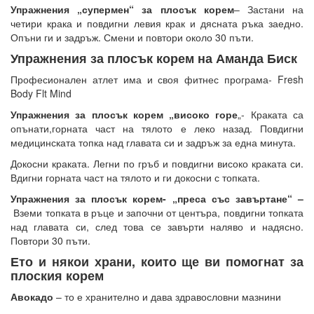
Упражнения „супермен“ за плосък корем
– Застани на
четири крака и повдигни левия крак и дясната ръка заедно.
Опъни ги и задръж. Смени и повтори около 30 пъти.
Упражнения за плосък корем на Аманда Биск
Професионален атлет има и своя фитнес програма- Fresh
Body Flt Mind
Упражнения за плосък корем „високо горе
„- Краката са
опънати,горната част на тялото е леко назад. Повдигни
медицинската топка над главата си и задръж за една минута.
Докосни краката. Легни по гръб и повдигни високо краката си.
Вдигни горната част на тялото и ги докосни с топката.
Упражнения за плосък корем- „преса със завъртане“ –
Вземи топката в ръце и започни от центъра, повдигни топката
над главата си, след това се завърти наляво и надясно.
Повтори 30 пъти.
Ето и някои храни, които ще ви помогнат за
плоския корем
Авокадо
– то е хранително и дава здравословни мазнини