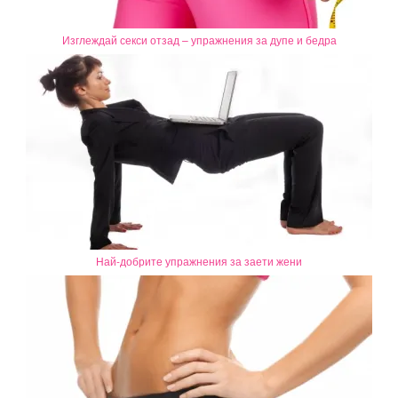
Изглеждай секси отзад – упражнения за дупе и бедра
Най-добрите упражнения за заети жени