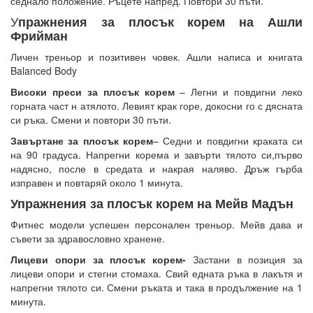
седнало положение. Ръцете напред. Повтори 30 пъти.
У
пражнения за плосък корем на Ашли
Фрийман
Личен треньор и позитивен човек. Ашли написа и книгата
Balanced Body
Високи преси за плосък корем
– Легни и повдигни леко
горната част н атялото. Левият крак горе, докосни го с дясната
си ръка. Смени и повтори 30 пъти.
Завъртане за плосък корем
– Седни и повдигни краката си
на 90 градуса. Напрегни корема и завърти тялото си,първо
надясно, после в средата и накрая наляво. Дръж гърба
изправен и повтаряй около 1 минута.
Упражнения за плосък корем на Мейв Мадън
Фитнес модели успешен персонален треньор. Мейв дава и
съвети за здравословно хранене.
Лицеви опори за плосък корем-
Застани в позиция за
лицеви опори и стегни стомаха. Свий едната ръка в лакътя и
напрегни тялото си. Смени ръката и така в продължение на 1
минута.