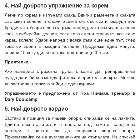
4. Най-доброто упражнение за корем
Легни по корем и изпънати крака. Вдигни раменете и краката
със свити колене и сложи ръцете си, със свити юмруци под
брадичката.Удари с лявата ръка напред, като изпъваш и левия
крак, прибирайки десния, след това смени страните, все едно
караш колело. Удари напред с всяка ръка още един път, след
това се върни в изходна позиция. Продължи една минути.
почини 15 секунди, след това повтори още 3 пъти.
Приятелки
Ако намериш страхотна група, с която да тренираш,няма
нужда да избираш между фитнеса и приятелския кръг. Можеш
да застреляш толкова зайци с един куршум.
Упражнението е предложено от Ноа Нийман, треньор в
Bary Bootcamp
5. Най-доброто кардио
Застани в позиция за лицеви опори, опирайки се на лактите.
Вдигни дясната ръка и я постави под рамото, след това
повтори с лявата, за да направиш лицева опора.
Приземявайки се на възглавничките на стъпалата. Не спускай