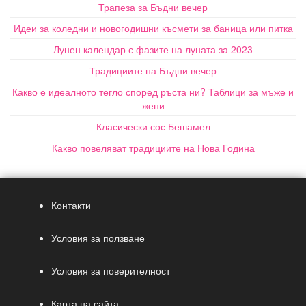
Трапеза за Бъдни вечер
Идеи за коледни и новогодишни късмети за баница или питка
Лунен календар с фазите на луната за 2023
Традициите на Бъдни вечер
Какво е идеалното тегло според ръста ни? Таблици за мъже и
жени
Класически сос Бешамел
Какво повеляват традициите на Нова Година
Контакти
Условия за ползване
Условия за поверителност
Карта на сайта