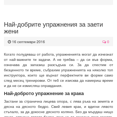
Най-добрите упражнения за заети
жени
16 септември 2016
0
Когато полудяваш от работа, упражненията могат да изчезнат
от най-важните ти задачи. А не трябва – да си във форма,
означава да запазиш разсъдъка си. За да спестим от
безценното ти време, събрахме упражненията на няколко топ
инструктора, които ще върнат перфектните ви форми само
след месец тренировки. От теб се изисква да намериш време
и да не си измисляш оправдания.
Най-доброто упражнение за крака
Застани за странична лицева опора, с лява ръка на земята и
дясна на дясното бедро. Свий левия крак, и вдигни лявото
стъпало, за да докосне дясното коляно. Без да мърдаш нищо
друго, отпусни лявото бедро, така че да докосне леко земята.