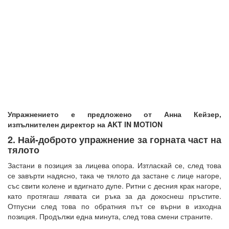
Упражнението е предложено от Анна Кейзер,
изпълнителен директор на AKT IN MOTION
2. Най-доброто упражнение за горната част на
тялото
Застани в позиция за лицева опора. Изтласкай се, след това
се завърти надясно, така че тялото да застане с лице нагоре,
със свити колене и вдигнато дупе. Ритни с десния крак нагоре,
като протягаш лявата си ръка за да докоснеш пръстите.
Отпусни след това по обратния път се върни в изходна
позиция. Продължи една минута, след това смени страните.