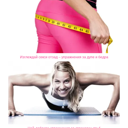
Изглеждай секси отзад – упражнения за дупе и бедра
Най-добрите упражнения за страхотен гръб