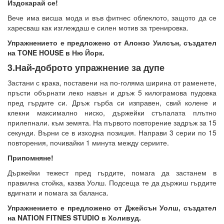
Издокарай се!
Вече има висша мода и във фитнес облеклото, защото да се
харесваш как изглеждаш е силен мотив за тренировка.
Упражнението е предложено от Алонзо Уилсън, създател
на TONE HOUSE в Ню Йорк.
3.Най-доброто упражнение за дупе
Застани с крака, поставени на по-голяма ширина от раменете,
пръсти обърнати леко навън и дръж 5 килограмова пудовка
пред гърдите си. Дръж гърба си изправен, свий колене и
клекни максимално ниско, държейки стъпалата плътно
прилепнали. към земята. На първото повторение задръж за 15
секунди. Върни се в изходна позиция. Направи 3 серии по 15
повторения, почивайки 1 минута между сериите.
Припомняне!
Държейки тежест пред гърдите, помага да застанем в
правилна стойка, казва Уолш. Подсеща те да държиш гърдите
вдигнати и помага за баланса.
Упражнението е предложено от Джейсън Уолш, създател
на NATION FITNES STUDIO в Холивуд.