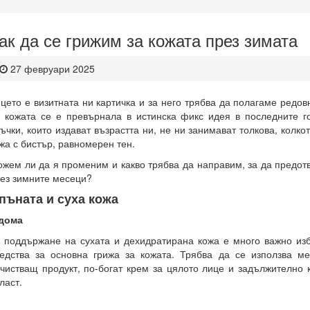
ак да се грижим за кожата през зимата
27 февруари 2025
цето е визитната ни картичка и за него трябва да полагаме редов
 кожата се е превърнала в истинска фикс идея в последните г
ъчки, които издават възрастта ни, не ни занимават толкова, колко
жа с бистър, равномерен тен.
жем ли да я променим и какво трябва да направим, за да предо
ез зимните месеци?
пъната и суха кожа
 дома
 поддържане на сухата и дехидратирана кожа е много важно из
едства за основна грижа за кожата. Трябва да се използва м
чистващ продукт, по-богат крем за цялото лице и задължително 
ласт.