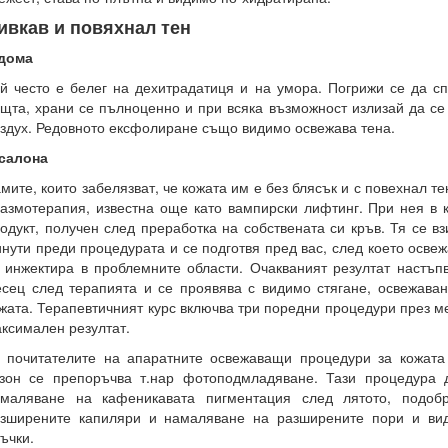
ивкав и повяхнал тен
 дома
й често е белег на дехитрадатиця и на умора. Погрижи се да с
щта, храни се пълноценно и при всяка възможност излизай да се
здух. Редовното ексфолиране също видимо освежава тена.
салона
мите, които забелязват, че кожата им е без блясък и с повехнал те
азмотерапия, известна още като вампирски лифтинг. При нея в 
одукт, получен след преработка на собствената си кръв. Тя се в
нути преди процедурата и се подготвя пред вас, след което осве
 инжектира в проблемните области. Очакваният резултат настъп
сец след терапията и се проявява с видимо стягане, освежава
жата. Терапевтичният курс включва три поредни процедури през м
ксимален резултат.
 почитателите на апаратните освежаващи процедури за кожата
зон се препоръчва т.нар фотоподмладяване. Тази процедура 
амаляване на кафеникавата пигментация след лятото, подоб
зширените капиляри и намаляване на разширените пори и ви
ъчки.