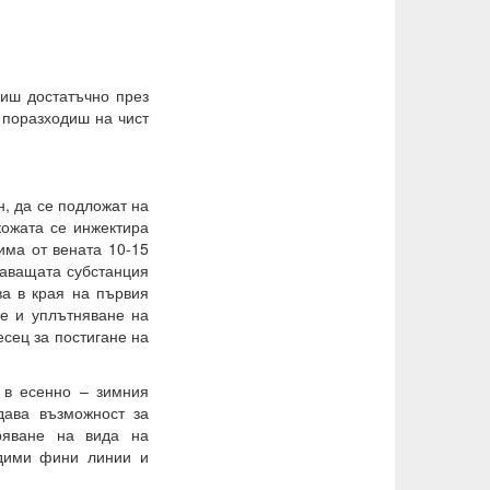
пиш достатъчно през
 поразходиш на чист
н, да се подложат на
кожата се инжектира
зима от вената 10-15
жаващата субстанция
ва в края на първия
не и уплътняване на
есец за постигане на
 в есенно – зимния
дава възможност за
ряване на вида на
дими фини линии и