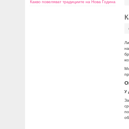
Какво повеляват традициите на Нова Година
К
Ли
на
бр
ко
Мо
пр
О
У
За
ср
по
об