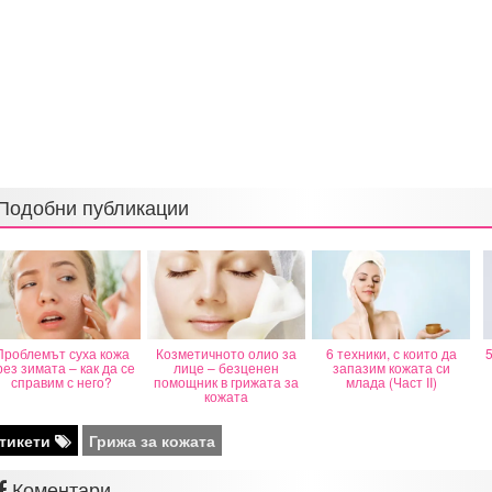
Подобни публикации
Проблемът суха кожа
Козметичното олио за
6 техники, с които да
5
рез зимата – как да се
лице – безценен
запазим кожата си
справим с него?
помощник в грижата за
млада (Част II)
кожата
тикети
Грижа за кожата
Коментари