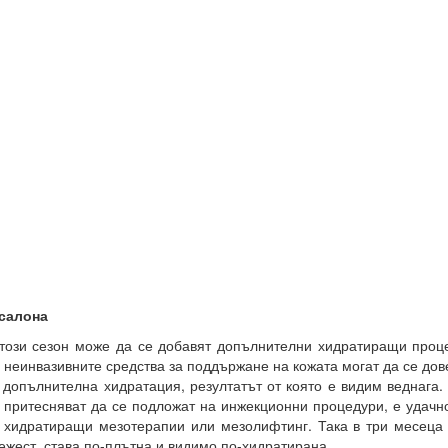
салона
този сезон може да се добавят допълнителни хидратиращи проц
 неинвазивните средства за поддържане на кожата могат да се до
 допълнителна хидратация, резултатът от която е видим веднага.
 притесняват да се подложат на инжекционни процедури, е удачн
 хидратиращи мезотерапии или мезолифтинг. Така в три месеца
ежест, става по-плътна и видимо по-хидратирана.