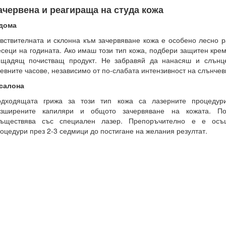
ачервена и реагираща на студа кожа
 дома
вствителната и склонна към зачервяване кожа е особено лесно 
сеци на годината. Ако имаш този тип кожа, подбери защитен крем
щадящ почистващ продукт. Не забравяй да нанасяш и слънце
евните часове, независимо от по-слабата интензивност на слънчев
салона
одходящата грижа за този тип кожа са лазерните процедури
азширените капиляри и общото зачервяване на кожата. П
съществява със специален лазер. Препоръчително е е осъ
оцедури през 2-3 седмици до постигане на желания резултат.