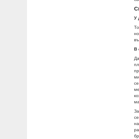
С
У
То
но
въ
В 
Да
пл
пр
ми
се
ме
ко
ма
За
се
н
ра
бр