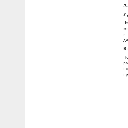
З
У
Чу
ме
и 
дн
В 
П
р
о
пр