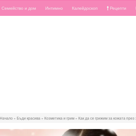
Семейство и дом
Интимно
Калейдоскоп
Рецепти
Начало
»
Бъди красива
»
Козметика и грим
»
Как да се грижим за кожата през