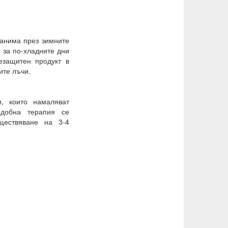
ранима през зимните
 за по-хладните дни
защитен продукт в
ите лъчи.
, които намаляват
одобна терапия се
ществяване на 3-4