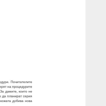
едури. Почитателите
верят на процедурите
 За дамите, които не
о да планират серия
 кожата добива нова