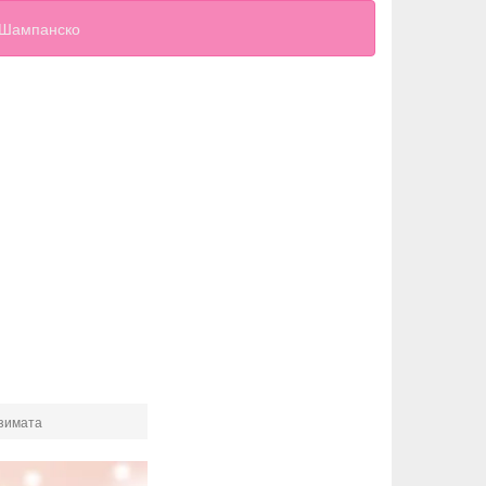
Шампанско
 зимата