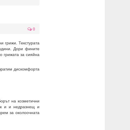
0
ни грижи. Текстурата
одини. Дори фините
то грижата за сияйна
твратим дискомфорта
борът на козметични
ек и и недразнещ и
крем за околоочната