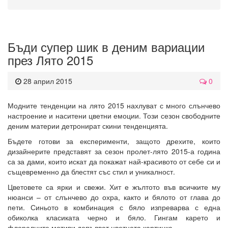
Бъди супер шик в деним вариации
през Лято 2015
28 април 2015
0
Модните тенденции на лято 2015 нахлуват с много слънчево
настроение и наситени цветни емоции. Този сезон свободните
деним материи детронират скини тенденцията.
Бъдете готови за експерименти, защото дрехите, които
дизайнерите представят за сезон пролет-лято 2015-а година
са за дами, които искат да покажат най-красивото от себе си и
същевременно да блестят със стил и уникалност.
Цветовете са ярки и свежи. Хит е жълтото във всичките му
нюанси – от слънчево до охра, както и бялото от глава до
пети. Синьото в комбинация с бяло изпреварва с една
обиколка класиката черно и бяло. Гингам карето и
флоралните мотиви допълват цветната картинка.