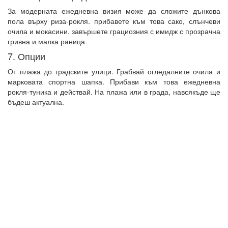
За модерната ежедневна визия може да сложите дънкова
пола върху риза-рокля. прибавете към това сако, слънчеви
очила и мокасини. завършете грациозния с имидж с прозрачна
гривна и малка раница
7. Опции
От плажа до градските улици. Грабвай огледалните очила и
марковата спортна шапка. Прибави към това ежедневна
рокля-туника и действай. На плажа или в града, навсякъде ще
бъдеш актуална.