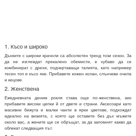
1. Късо и широко
Дънките с широки крачоли са абсолютен тренд този сезон. За
да не изглеждат прекалено обемисти, е хубаво да се
комбинират с дрехи, подчертаващи талията, като например
тесен топ и късо яке. Прибавете кожен колан, слънчеви очила
и кецове.
2. Женствена
Ежедневната деним рокля става още по-женствена, ако
прибавите високи цепки й от двете и страни. Аксесоари като
масивни бижута и малки чанти в ярки цветове, подхождат
идеално на визията, с която ще оставите без дъх мъжете
около вас, а жените ще се обръщат, за да запомнят какво да
облекат следващия път.