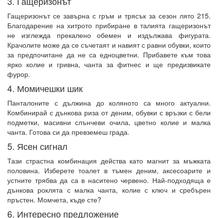
3. Гащеризонът
Гащеризонът се завърна с гръм и трясък за сезон лято 215.
Благодарение на хитрото прибиране в талията гащеризонът
не изглежда прекалено обемен и издължава фигурата.
Крачолите може да се съчетаят и навият с равни обувки, които
за предпочитане да не са едноцветни. Прибавете към това
ярко колие и гривна, чанта за фитнес и ще предизвикате
фурор.
4. Момичешки шик
Панталоните с дължина до коляното са много актуални.
Комбинирай с дънкова риза от деним, обувки с връзки с бели
подметки, масивни слънчеви очила, цветно колие и малка
чанта. Готова си да превземеш града.
5. Ясен сигнал
Тази страстна комбинация действа като магнит за мъжката
половина. Изберете тоалет в тъмен деним, аксесоарите и
устните трябва да са в наситено червено. Най-подходяща е
дънкова роклята с малка чанта, колие с ключ и сребърен
пръстен. Момчета, къде сте?
6. Интересно предложение