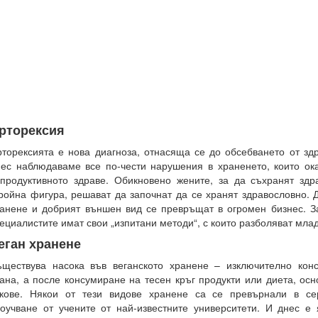
рторексия
торексията е нова диагноза, отнасяща се до обсебването от зд
ес наблюдаваме все по-чести нарушения в храненето, които ок
продуктивното здраве. Обикновено жените, за да съхранят здр
ройна фигура, решават да започнат да се хранят здравословно. 
анене и добрият външен вид се превръщат в огромен бизнес. З
ециалистите имат свои „изпитани методи“, с които разболяват мла
еган хранене
ществува насока във веганското хранене – изключително кон
ана, а после консумиране на тесен кръг продукти или диета, ос
кове. Някои от тези видове хранене са се превърнали в се
оучване от учените от най-известните университети. И днес е 