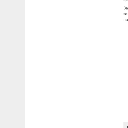
За
за
па