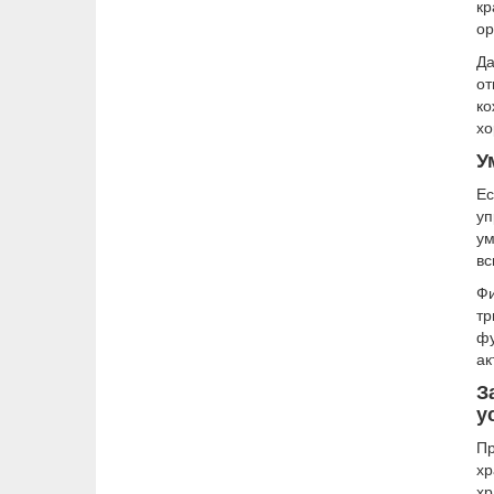
к
ор
Д
от
ко
хо
У
Ес
уп
ум
вс
Фи
т
фу
ак
З
у
Пр
хр
хр