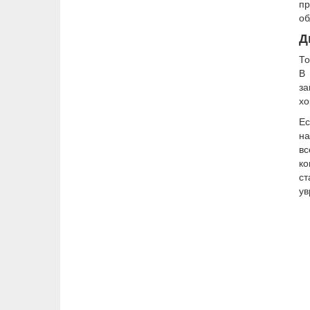
пр
об
Д
То
В 
за
хо
Ес
на
вс
ко
ст
ув