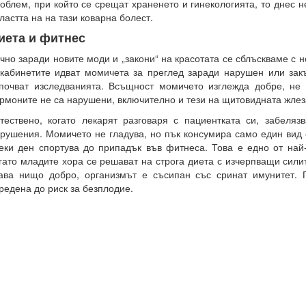
облем, при който се срещат храненето и гинекологията, то днес 
ластта на на тази коварна болест.
иета и фитнес
чно заради новите моди и „закони“ на красотата се сблъскваме с 
кабинетите идват момичета за преглед заради нарушен или зак
почват изследванията. Всъщност момичето изглежда добре, не 
рмоните не са нарушени, включително и тези на щитовидната жлез
тествено, когато лекарят разговаря с пациентката си, забеляз
рушения. Момичето не гладува, но пък консумира само един вид
еки ден спортува до припадък във фитнеса. Това е едно от най
гато младите хора се решават на строга диета с изчерпващи сили
ава нищо добро, организмът е съсипан със сринат имунитет. 
редена до риск за безплодие.