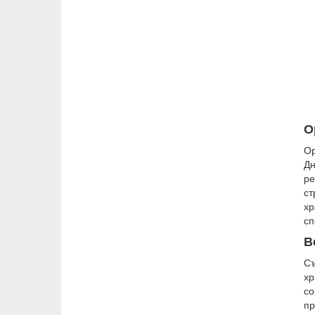
О
Ор
Дн
ре
ст
хр
сп
В
Съ
хр
со
пр