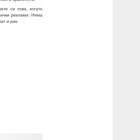
ете си това, когато
сички реклами. Няма
ат и рак.