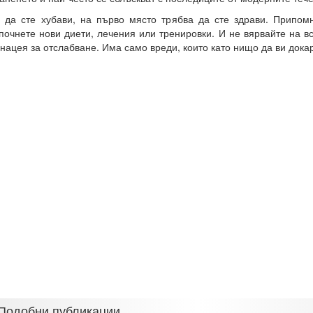
 да сте хубави, на първо място трябва да сте здрави. Припомн
почнете нови диети, лечения или тренировки. И не вярвайте на в
нацея за отслабване. Има само вреди, които като нищо да ви докар
Подобни публикации