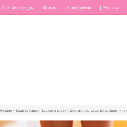
Семейство и дом
Интимно
Калейдоскоп
Рецепти
Начало
»
Бъди красива
»
Здраве и диети
»
Диетите, могат да ви докарат гин