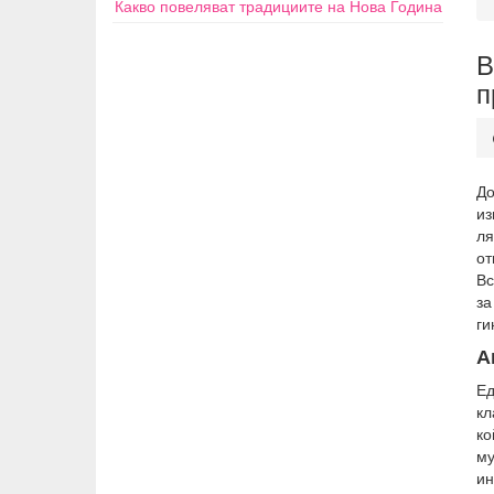
Какво повеляват традициите на Нова Година
В
п
До
из
ля
от
Вс
за
ги
А
Ед
кл
ко
м
ин