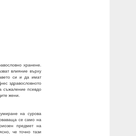
равословно хранене.
азват влияние върху
авето си и да имат
Днес здравословното
а съжаление псевдо
дите жени.
сумиране на сурова
новаваща се само на
риозен предмет на
ясно, че точно тази