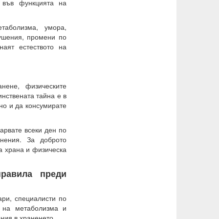
 във функцията на
таболизма, умора,
ушения, промени по
наят естеството на
анене, физическите
инствената тайна е в
но и да консумирате
карвате всеки ден по
нения. За доброто
а храна и физическа
равила преди
ри, специалисти по
е на метаболизма и
ения в храненето.