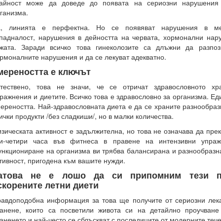
райност може да доведе до появата на сериозни нарушения
ганизма.
а, линията е перфектна. Но се появяват нарушения в ме
падналост, нарушения в дейността на червата, хормонални нар
жата. Заради всичко това гинеколозите са длъжни да разпоз
рмоналните нарушения и да се лекуват адекватно.
мереността е ключът
тествено, това не значи, че се отричат здравословното хр
ражнения и диетите. Всичко това е здравословно за организма. Ед
ереността. Най-здравословната диета е да се храните разнообраз
ички продукти /без сладкиши/, но в малки количества.
зическата активност е задължителна, но това не означава да пре
ри-четири часа във фитнеса в правене на интензивни упраж
нкциониране на организма ви трябва балансирана и разнообразн
тивност, пригодена към вашите нужди.
атова не е лошо да си припомним тези п
скорените летни диети
авдоподобна информация за това ще получите от сериозни лека
анене, които са посветили живота си на детайлно проучван
аненето и най-често се сблъскват с последиците от модерните теч