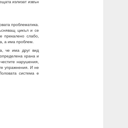
нещата излизат извън
новата проблематика.
ъсняващ цикъл и се
е прекалено слабо,
а, а има проблем.
ва, че има друг вид
 определена храна и
-честите нарушения,
те упражнения. И не
Половата система е