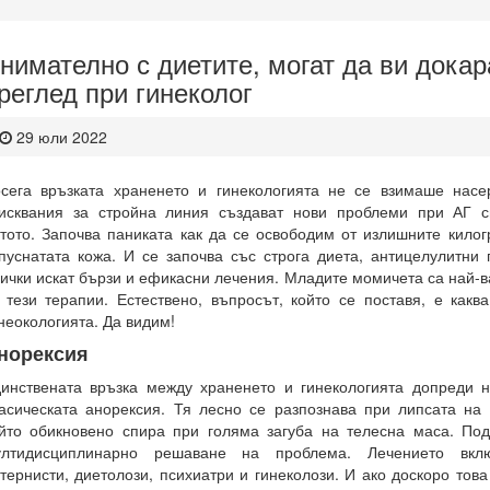
нимателно с диетите, могат да ви дока
реглед при гинеколог
29 юли 2022
сега връзката храненето и гинекологията не се взимаше насер
исквания за стройна линия създават нови проблеми при АГ с
тото. Започва паниката как да се освободим от излишните килог
пуснатата кожа. И се започва със строга диета, антицелулитни
ички искат бързи и ефикасни лечения. Младите момичета са най-в
 тези терапии. Естествено, въпросът, който се поставя, е какв
неокологията. Да видим!
норексия
инствената връзка между храненето и гинекологията допреди н
асическата анорексия. Тя лесно се разпознава при липсата на
йто обикновено спира при голяма загуба на телесна маса. Под
ултидисциплинарно решаване на проблема. Лечението вкл
тернисти, диетолози, психиатри и гинеколози. И ако доскоро тов