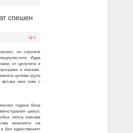
рат спешен
0
иозно, но строгите
пециалистите. Идва
рами, от целулита и
 програми и масажи.
ажната целева група
а връзка има това с
яколко години била
 менстурален цикъл,
обна липса изисква
ючва мнението на
а е бил единственият