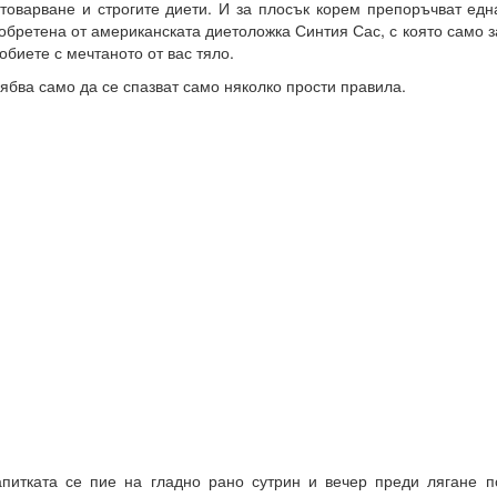
товарване и строгите диети. И за плосък корем препоръчват ед
обретена от американската д
иетоложка Синтия Сас
, с която само 
обиете с мечтаното от вас тяло.
ябва само да се спазват само няколко прости правила.
питката се пие на гладно рано сутрин и вечер преди лягане п