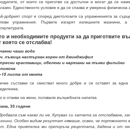
одуктите, от които се приготвя са достъпни и могат да се нам
газин. Единственото условие е да се спазва и умерена физическа 
й-добрият спорт е според диетолозите са упражненията за сърце
илови упражнения. Първите изгарят излишните мазнини, а
скулатурата.
то и необходимите продукти за да приготвите въ
т която се отслабва!
чаени чаши вода
 ч. лъжица настърган корен от джинджифил
пресни краставици, обелени и нарязани на тънки филийки
 лимона
2-15 листа от мента
ички съставки се сместват много добре и се оставят за една
адилника.
о и отзиви на жени, ползвали вълшебната напитка
ана, 33 години
Пробвала съм какво ли не. Купувах си хапчета за отслабване, х
знини. Особен видим резултат нямаше, освен, че портмонето 
т. Една приятелка ми препоръча рецептата, дадена и от не