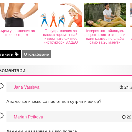
Бързи упражнения за
Топ упражнения за
Невероятна тайландска
плосък корем
плосък корем от най-
рецепта, която ви прави
известните фитнес
един размер по-слаба
инструктори ВИДЕО
само за 20 минути
тикети
Отслабване
Коментари
Jana Vasileva
21 
А какво количесво се пие от нея сутрин и вечер?
Marian Petkova
22
Дамммм и аз вярвам в Дядо Коледа