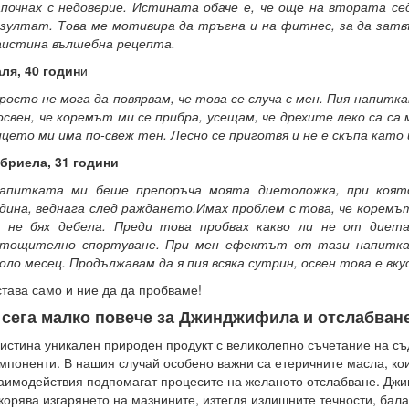
почнах с недоверие. Истината обаче е, че още на втората с
зултат. Това ме мотивира да тръгна и на фитнес, за да зат
истина вълшебна рецепта.
ля, 40 годин
и
росто не мога да повярвам, че това се случа с мен. Пия напит
освен, че коремът ми се прибра, усещам, че дрехите леко са са
цето ми има по-свеж тен. Лесно се приготвя и не е скъпа като
бриела, 31 години
Напитката ми беше препоръча моята диетоложка, при коят
дина, веднага след раждането.Имах проблем с това, че коремът
о не бях дебела. Преди това пробвах какво ли не от диета
зтощително спортуване. При мен ефектът от тази напитка
оло месец. Продължавам да я пия всяка сутрин, освен това е вк
тава само и ние да да пробваме!
 сега малко повече за Джинджифила и отслабван
истина уникален природен продукт с великолепно съчетание на с
мпоненти. В нашия случай особено важни са етеричните масла, ко
аимодействия подпомагат процесите на желаното отслабване. Дж
корява изгарянето на мазнините, изтегля излишните течности, ба