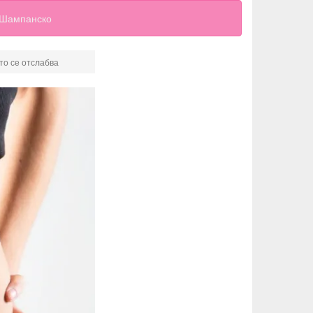
Шампанско
ято се отслабва