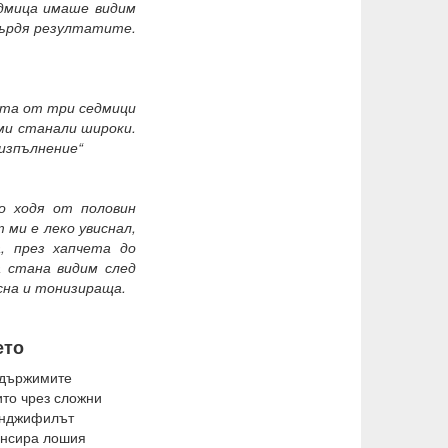
едмица имаше видим
върдя резултатите.
ката от три седмици
 ми станали широки.
 изпълнение“
о ходя от половин
 ми е леко увиснал,
, през хапчета до
 стана видим след
усна и тонизираща.
ето
ъдържимите
ито чрез сложни
инджифилът
лансира лошия