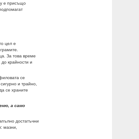
му е присъщо
 подпомагат
то цел е
ограмите.
а. За това време
а до крайности и
ифиловата се
сигурно и трайно,
да се храните
ню, а само
напълно достатъчни
: мазни,