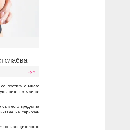
 отслабва
5
се постига с много
рупването на мастна
а са много вредни за
никване на сериозни
ично изтощителното