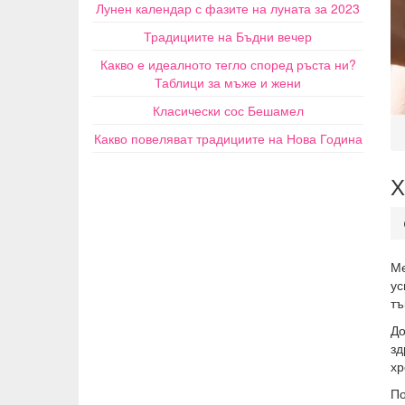
Лунен календар с фазите на луната за 2023
Традициите на Бъдни вечер
Какво е идеалното тегло според ръста ни?
Таблици за мъже и жени
Класически сос Бешамел
Какво повеляват традициите на Нова Година
Х
Ме
ус
тъ
До
зд
хр
По