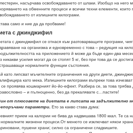
лестерин, насърчава освобождаването от шлаки. Изобщо на него 
коряването на обменните процеси и всички техни елементи, които
вобождаването от излишните килограми.
тава само и ние да да пробваме!
иета с джинджифил
етата с джинджифил се отнася към разтоварващите програми, чия
дравяване на организма и едновременно с това – редукция на кил
одължителността на приложението й може да бъде един-два месец
з никакви усилия могат да се стопят 5 кг, без при това да се достиг
страшаващи нормалните функции състояния.
й като липсват мъчителните ограничения на други диети, джиндж
алифицира като мека. Излишните килограми въпреки това изчезват 
 се проявява кошмарният йо-йо-ефект. Разбира се, за това трябва 
равословно – и пълноценно, без да прекалявате с…пастите!
дин от плюсовете на диетата е липсата на задължително ме
репоръчани параметри.
Ето за какво става дума:
евният прием на калории не бива да надвишава 1800 ккал. Те са 
 нормалните жизнени процеси.От менюто се изключват някои храни
риновани, пушени храни; силно са ограничени сладкишите.