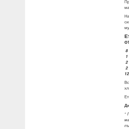
Пр
ма
На
с
му
Е
о
8 
1
2 
2
1
Вс
хл
Ет
Ди
“ 
ма
пъ