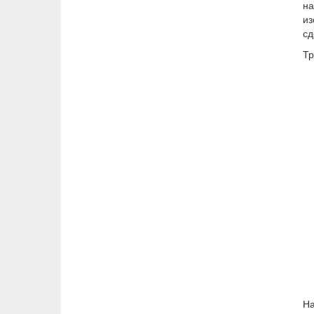
на
из
сд
Тр
На