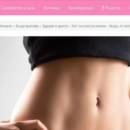
Семейство и дом
Интимно
Калейдоскоп
Рецепти
Начало
»
Бъди красива
»
Здраве и диети
»
Хит за плосък корем – Вода, от ко