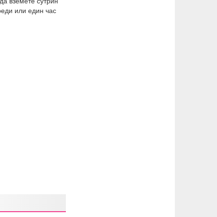
да вземете сутрин
реди или един час