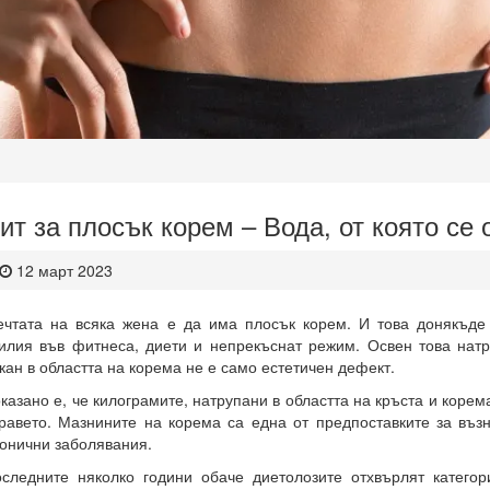
ит за плосък корем – Вода, от която се
12 март 2023
чтата на всяка жена е да има плосък корем. И това донякъде 
илия във фитнеса, диети и непрекъснат режим. Освен това нат
кан в областта на корема не е само естетичен дефект.
казано е, че килограмите, натрупани в областта на кръста и корем
равето. Мазнините на корема са една от предпоставките за въз
онични заболявания.
следните няколко години обаче диетолозите отхвърлят категор