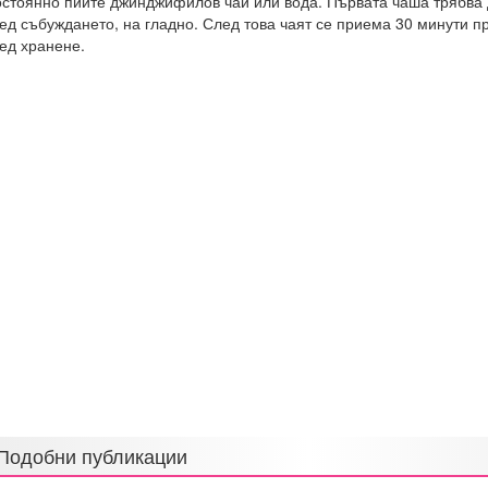
стоянно пийте джинджифилов чай или вода. Първата чаша трябва 
ед събуждането, на гладно. След това чаят се приема 30 минути п
ед хранене.
Подобни публикации