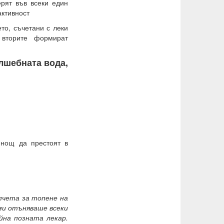
ерят във всеки един
активност
то, съчетани с леки
 вторите формират
лшебната вода,
 нощ да престоят в
апчета за топене на
ми отъняваше всеки
йна позната лекар.