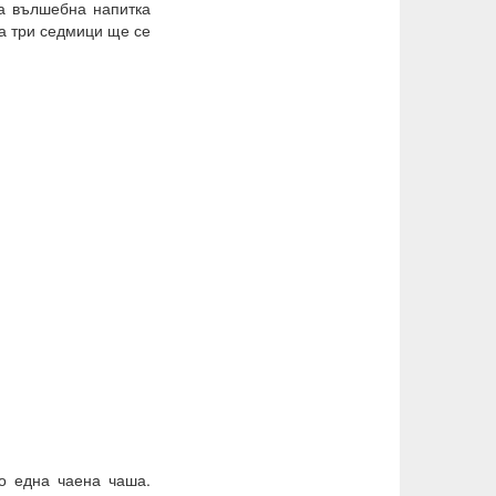
на вълшебна напитка
за три седмици ще се
о една чаена чаша.