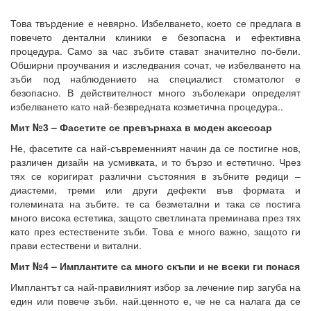
Това твърдение е невярно. Избелването, което се предлага в
повечето дентални клиники е безопасна и ефективна
процедура. Само за час зъбите стават значително по-бели.
Обширни проучвания и изследвания сочат, че избелването на
зъби под наблюдението на специалист стоматолог е
безопасно. В действителност много зъболекари определят
избелването като най-безвредната козметична процедура..
Мит №3 – Фасетите се превърнаха в моден аксесоар
Не, фасетите са най-съвременният начин да се постигне нов,
различен дизайн на усмивката, и то бързо и естетично. Чрез
тях се коригират различни състояния в зъбните редици –
диастеми, треми или други дефекти във формата и
големината на зъбите. те са безметални и така се постига
много висока естетика, защото светлината преминава през тях
като през естествените зъби. Това е много важно, защото ги
прави естествени и витални.
Мит №4 – Имплантите са много скъпи и не всеки ги понася
Имплантът са най-правилният избор за лечение пир загуба на
един или повече зъби. най.ценното е, че не са налага да се