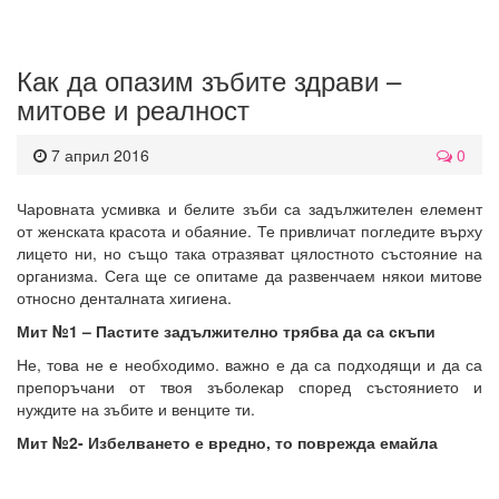
Как да опазим зъбите здрави –
митове и реалност
7 април 2016
0
Чаровната усмивка и белите зъби са задължителен елемент
от женската красота и обаяние. Те привличат погледите върху
лицето ни, но също така отразяват цялостното състояние на
организма. Сега ще се опитаме да развенчаем някои митове
относно денталната хигиена.
Мит №1 – Пастите задължително трябва да са скъпи
Не, това не е необходимо. важно е да са подходящи и да са
препоръчани от твоя зъболекар според състоянието и
нуждите на зъбите и венците ти.
Мит №2- Избелването е вредно, то поврежда емайла