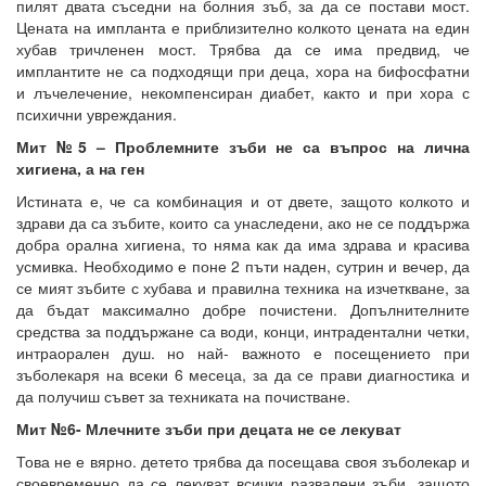
пилят двата съседни на болния зъб, за да се постави мост.
Цената на импланта е приблизително колкото цената на един
хубав тричленен мост. Трябва да се има предвид, че
имплантите не са подходящи при деца, хора на бифосфатни
и лъчелечение, некомпенсиран диабет, както и при хора с
психични увреждания.
Мит №5 – Проблемните зъби не са въпрос на лична
хигиена, а на ген
Истината е, че са комбинация и от двете, защото колкото и
здрави да са зъбите, които са унаследени, ако не се поддържа
добра орална хигиена, то няма как да има здрава и красива
усмивка. Необходимо е поне 2 пъти наден, сутрин и вечер, да
се мият зъбите с хубава и правилна техника на изчеткване, за
да бъдат максимално добре почистени. Допълнителните
средства за поддържане са води, конци, интрадентални четки,
интраорален душ. но най- важното е посещението при
зъболекаря на всеки 6 месеца, за да се прави диагностика и
да получиш съвет за техниката на почистване.
Мит №6- Млечните зъби при децата не се лекуват
Това не е вярно. детето трябва да посещава своя зъболекар и
своевременно да се лекуват всички развалени зъби, защото