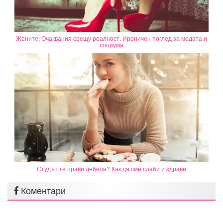
Жените: Очаквания срещу реалност. Ироничен поглед за модата и
социума
Студът те прави дебела? Как да сме слаби и здрави
Коментари