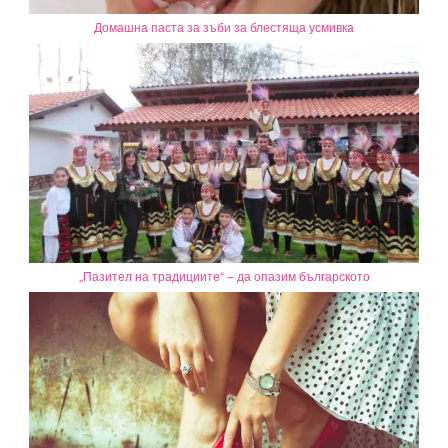
Домашна паста за зъби за блестяща усмивка
„Пазител на традициите“ – да опазим българското