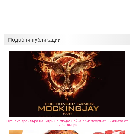
Подобни публикации
Пуснаха трейлъра на „Игри на глада: Сойка-присмехулка“ . В кината от
22 октомври