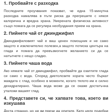
1. Пробвайте с разходка
Последните проучвания показват, че една 15-минутна
разходка намалява в пъти риска да прегрешите с някоя
калорична и вредна храна. Умерената физическа активност
също помага да се регулира необуздания прием на храна.
2. Пийнете чай от джинджифил
Джинджифиловият чай е ваш ценен помощник и не само
защото е изключително полезен,а защото потиска центъра на
глада и помага да превъзмогнете желанието си да се
натъпчете с нещо сладко.
3. Пийнете чаша вода
Ако нямате чай от джинджифил, пробвайте да озаптите глада
си само с вода. Според диетолозите хората често бъркат
жаждата с глад, особено в моменти, когато тялото им е силно
дехидратирано. Чаша вода може да се окаже достатъчна
уталожи вашият глад.
4. Представете си, че хапвате това, което ви
изкушава
Доста странно, но не ви пречи да опитате. Като цяло подобни