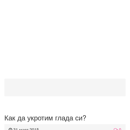
Как да укротим глада си?
31 март 2015
0