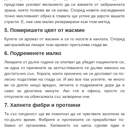
представи усилват желанието да си вземете от забранената
храна, която толкова ви се хапва. Според новите изследвания
точно мисловният образ в главата ще успее да укроти вашите
страсти. Е, ние сме малко резервирани към този метод.
5. Помиришете цвят от жасмин
Купете си аромат от жасмин и си го носете в чантата. Според
австралийски лекари този аромат притъпява глада ви.
6. Подременете малко
Лекарите от дълги години се опитват да убедят пациентите си,
че една от причините за затлъстяването се дължи именно на
достатъчно сън. Хората, които хронично не си доспиват са по-
лесно податливи на глада си. И ако все пак усетите, че много
ви се дояло нещо вредно, легнете и подремнете дори да е
само за десетина минути. Ако сте в офиса, просто се
отпуснете на облегалката със затворени очи.
7. Хапнете фибри и протеини
Те със сигурност ще ви помогнат да се чувствате заситени за
по-дълго време. Фибрите и протеините се преработват по-
бавно от организма. Хапването на шепа сурови ядки е