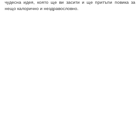
чудесна идея, която ще ви засити и ще притъпи повика за
нещо калорично и нездравословно.