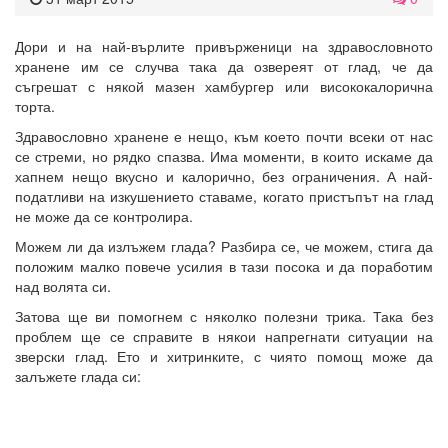
Дори и на най-върлите привърженици на здравословното
хранене им се случва така да озвереят от глад, че да
съгрешат с някой мазен хамбургер или висококалорична
торта.
Здравословно хранене е нещо, към което почти всеки от нас
се стреми, но рядко спазва. Има моменти, в които искаме да
хапнем нещо вкусно и калорично, без ограничения. А най-
податливи на изкушението ставаме, когато пристъпът на глад
не може да се контролира.
Можем ли да излъжем глада? Разбира се, че можем, стига да
положим малко повече усилия в тази посока и да поработим
над волята си.
Затова ще ви помогнем с няколко полезни трика. Така без
проблем ще се справите в някои напрегнати ситуации на
зверски глад. Ето и хитринките, с чиято помощ може да
залъжете глада си: