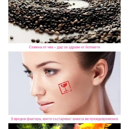
Семена от чиа – дар за здраве от боговете
5 вредни фактора, които състаряват кожата ви преждевременно