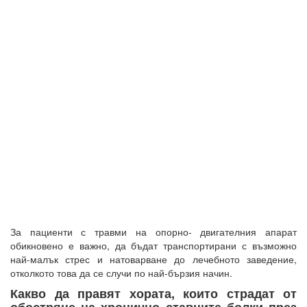
За пациенти с травми на опорно- двигателния апарат
обикновено е важно, да бъдат транспортирани с възможно
най-малък стрес и натоварване до лечебното заведение,
отколкото това да се случи по най-бързия начин.
Какво да правят хората, които страдат от
обостряне на хронично ставните болки през