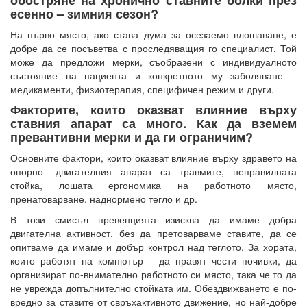
есенно – зимния сезон?
На първо място, ако става дума за осезаемо влошаване, е
добре да се посъветва с проследяващия го специалист. Той
може да предложи мерки, съобразени с индивидуалното
състояние на пациента и конкретното му заболяване –
медикаменти, физиотерапия, специфичен режим и други.
Факторите, които оказват влияние върху
ставния апарат са много. Как да вземем
превантивни мерки и да ги ограничим?
Основните фактори, които оказват влияние върху здравето на
опорно- двигателния апарат са травмите, неправилната
стойка, лошата ергономика на работното място,
пренатоварване, наднормено тегло и др.
В този смисъл превенцията изисква да имаме добра
двигателна активност, без да претоварваме ставите, да се
опитваме да имаме и добър контрол над теглото. За хората,
които работят на компютър – да правят чести почивки, да
организират по-внимателно работното си място, така че то да
не уврежда допълнително стойката им. Обездвижването е по-
вредно за ставите от свръхактивното движение, но най-добре