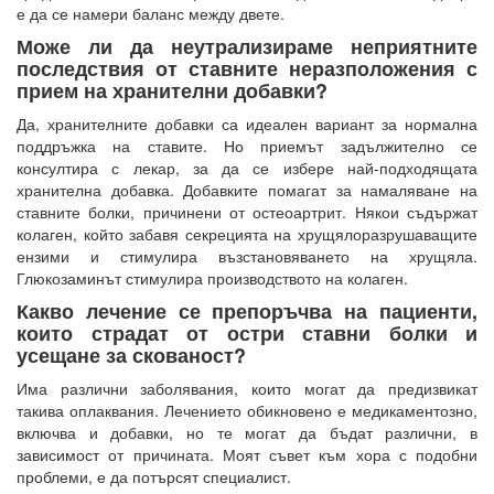
е да се намери баланс между двете.
Може ли да неутрализираме неприятните
последствия от ставните неразположения с
прием на хранителни добавки?
Да, хранителните добавки са идеален вариант за нормална
поддръжка на ставите. Но приемът задължително се
консултира с лекар, за да се избере най-подходящата
хранителна добавка. Добавките помагат за намаляване на
ставните болки, причинени от остеоартрит. Някои съдържат
колаген, който забавя секрецията на хрущялоразрушаващите
ензими и стимулира възстановяването на хрущяла.
Глюкозаминът стимулира производството на колаген.
Какво лечение се препоръчва на пациенти,
които страдат от остри ставни болки и
усещане за скованост?
Има различни заболявания, които могат да предизвикат
такива оплаквания. Лечението обикновено е медикаментозно,
включва и добавки, но те могат да бъдат различни, в
зависимост от причината. Моят съвет към хора с подобни
проблеми, е да потърсят специалист.