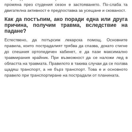
промяна през студения сезон е застояването. По-слаба та
двигателна активност е предпоставка за усещане и скованост.
Как да постъпим, ако поради една или друга
причина, получим травма, вследствие на
падане?
Естествено, да потърсим лекарска помощ. Основните
правила, които пострадалият трябва да спазва, докато стигне
до спешния ортопедичен кабинет, е да пази максимално
травмирания крайник. При възможност да се наложи лед в
областта на травмата. Правилото в такива случаи да се ползва
щадяш транспорт, а не бърз транспорт. Това е и основното
правило при транспортиране на пострадали от планината.