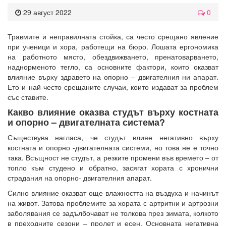
29 август 2022
0
Травмите и неправилната стойка, са често срещано явление
при ученици и хора, работещи на бюро. Лошата ергономика
на работното място, обездвижването, пренатоварването,
наднорменото тегло, са основните фактори, които оказват
влияние върху здравето на опорно – двигателния ни апарат.
Ето и най-често срещаните случаи, които издават за проблем
със ставите.
Какво влияние оказва студът върху костната
и опорно – двигателната система?
Съществува нагласа, че студът влияе негативно върху
костната и опорно -двигателната системи, но това не е точно
така. Всъщност не студът, а резките промени във времето – от
топло към студено и обратно, засягат хората с хронични
страдания на опорно- двигателния апарат.
Силно влияние оказват още влажността на въздуха и начинът
на живот. Затова проблемите за хората с артритни и артрозни
заболявания се задълбочават не толкова през зимата, колкото
в преходните сезони – пролет и есен. Основната негативна