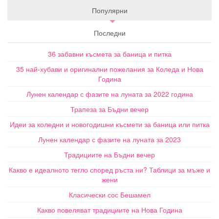
Популярни
Последни
36 забавни късмета за баница и питка
35 най-хубави и оригинални пожелания за Коледа и Нова
Година
Лунен календар с фазите на луната за 2022 година
Трапеза за Бъдни вечер
Идеи за коледни и новогодишни късмети за баница или питка
Лунен календар с фазите на луната за 2023
Традициите на Бъдни вечер
Какво е идеалното тегло според ръста ни? Таблици за мъже и
жени
Класически сос Бешамел
Какво повеляват традициите на Нова Година